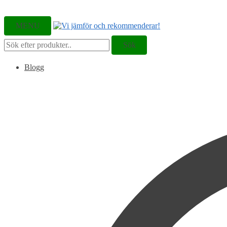
MENU
Sök
Sök
efter:
Blogg