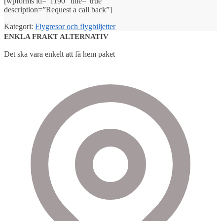
[wpforms id=”1190″ title=”true”
description=”Request a call back”]
Kategori:
Flygresor och flygbiljetter
ENKLA FRAKT ALTERNATIV
Det ska vara enkelt att få hem paket