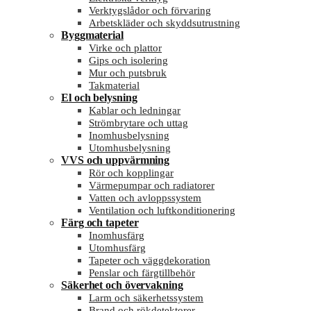
Verktygslådor och förvaring
Arbetskläder och skyddsutrustning
Byggmaterial
Virke och plattor
Gips och isolering
Mur och putsbruk
Takmaterial
El och belysning
Kablar och ledningar
Strömbrytare och uttag
Inomhusbelysning
Utomhusbelysning
VVS och uppvärmning
Rör och kopplingar
Värmepumpar och radiatorer
Vatten och avloppssystem
Ventilation och luftkonditionering
Färg och tapeter
Inomhusfärg
Utomhusfärg
Tapeter och väggdekoration
Penslar och färgtillbehör
Säkerhet och övervakning
Larm och säkerhetssystem
Brand och rökdetektorer