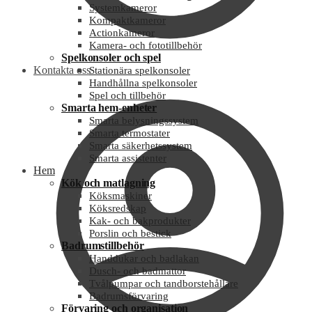
Systemkameror
Kompaktkameror
Actionkameror
Kamera- och fototillbehör
Spelkonsoler och spel
Kontakta oss
Stationära spelkonsoler
Handhållna spelkonsoler
Spel och tillbehör
Smarta hem-enheter
Smarta belysningssystem
Smarta termostater
Smarta säkerhetssystem
Smarta assistenter
Hem
Kök och matlagning
Köksmaskiner
Köksredskap
Kak- och bakprodukter
Porslin och bestick
Badrumstillbehör
Handdukar och badlakan
Dusch- och badmattor
Tvålpumpar och tandborstehållare
Badrumsförvaring
Förvaring och organisation