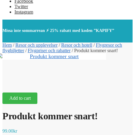
Facebook
Twitter
Instagram
Missa inte sommarrean ⚡ 25% rabatt med koden ”KAPIFY”
Hem
/
Resor och upplevelser
/
Resor och hotell
/
Flygresor och
flygbiljetter
/
Flygpriser och rabatter
/
Produkt kommer snart!
Add to cart
Produkt kommer snart!
99.00
kr