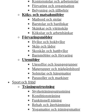
Kontorsstolar och arbetsstolar
Förvaring och organisation
Belysning och tillbehör
Köks- och matsalsmöbler
Matbord och stolar
Barstolar och bardiskar
Skänkar och vitrinskåp
Köksöar och arbetsbänkar
Förvaringsmöbler
Hyllor och bokhyllor
Skåp och lådor
Skoskåp och hatthyllor
Barnmöbler och förvaring
Utemöbler
Utesoffor och loungegrupper
Matgrupper och trädgårdsbord
Solstolar och hängmattor
Parasoller och markiser
Sport och fritid
Träningsutrustning
Styrketräningsutrustning
Konditionsträning
Funktionell träning
Rehab och återhämtning
Yogamattor och träningsmattor