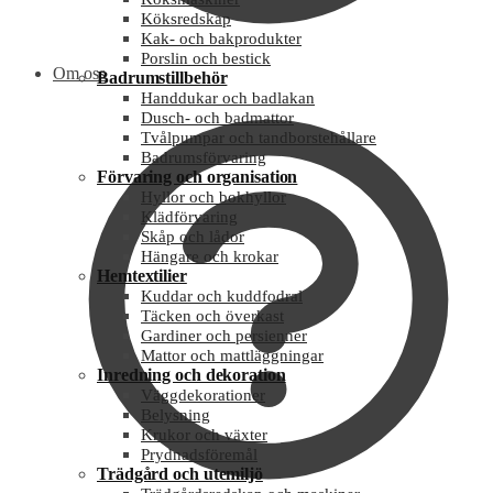
Köksredskap
Kak- och bakprodukter
Porslin och bestick
Om oss
Badrumstillbehör
Handdukar och badlakan
Dusch- och badmattor
Tvålpumpar och tandborstehållare
Badrumsförvaring
Förvaring och organisation
Hyllor och bokhyllor
Klädförvaring
Skåp och lådor
Hängare och krokar
Hemtextilier
Kuddar och kuddfodral
Täcken och överkast
Gardiner och persienner
Mattor och mattläggningar
Inredning och dekoration
Väggdekorationer
Belysning
Krukor och växter
Prydnadsföremål
Trädgård och utemiljö