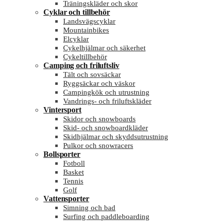
Träningskläder och skor
Cyklar och tillbehör
Landsvägscyklar
Mountainbikes
Elcyklar
Cykelhjälmar och säkerhet
Cykeltillbehör
Camping och friluftsliv
Tält och sovsäckar
Ryggsäckar och väskor
Campingkök och utrustning
Vandrings- och friluftskläder
Vintersport
Skidor och snowboards
Skid- och snowboardkläder
Skidhjälmar och skyddsutrustning
Pulkor och snowracers
Bollsporter
Fotboll
Basket
Tennis
Golf
Vattensporter
Simning och bad
Surfing och paddleboarding