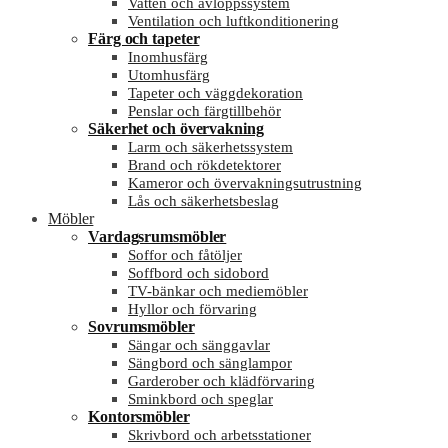
Vatten och avloppssystem
Ventilation och luftkonditionering
Färg och tapeter
Inomhusfärg
Utomhusfärg
Tapeter och väggdekoration
Penslar och färgtillbehör
Säkerhet och övervakning
Larm och säkerhetssystem
Brand och rökdetektorer
Kameror och övervakningsutrustning
Lås och säkerhetsbeslag
Möbler
Vardagsrumsmöbler
Soffor och fåtöljer
Soffbord och sidobord
TV-bänkar och mediemöbler
Hyllor och förvaring
Sovrumsmöbler
Sängar och sänggavlar
Sängbord och sänglampor
Garderober och klädförvaring
Sminkbord och speglar
Kontorsmöbler
Skrivbord och arbetsstationer