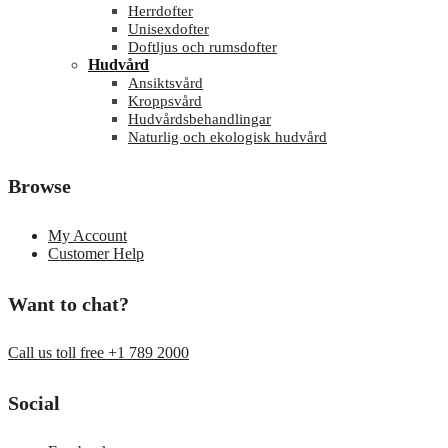
Herrdofter
Unisexdofter
Doftljus och rumsdofter
Hudvård
Ansiktsvård
Kroppsvård
Hudvårdsbehandlingar
Naturlig och ekologisk hudvård
Browse
My Account
Customer Help
Want to chat?
Call us toll free +1 789 2000
Social