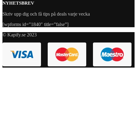
NYHETSBREV
Skriv upp dig och få tips på deals varje vecka
[wpforms id=”1840″ title=”false”]
© Kapify.se 2023