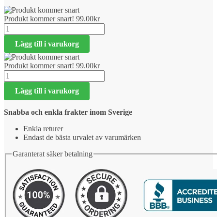
Produkt kommer snart!
99.00
kr
Produkt
kommer
Lägg till i varukorg
snart!
mängd
Produkt kommer snart!
99.00
kr
Produkt
kommer
Lägg till i varukorg
snart!
mängd
Snabba och enkla frakter inom Sverige
Enkla returer
Endast de bästa urvalet av varumärken
Garanterat säker betalning