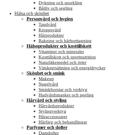
Dykning och snorkling
Båtliv och segling
Hälsa och skönhet
Personvård och hygien
Tandvård
Kroppsvård
Hårprodukter
Rakning och hårborttagning
Hälsoprodukter och kosttillskott
Vitaminer och mineraler
Kosttillskott och sportnutrition
Naturläkemedel och örter
Vätskeersättning och energidrycker
Skönhet och smink
Makeup
Nagelvård
Sminkborstar och verktyg
Hudvårdsmasker och peeling
Hårvård och styling
Hårvårdsprodukter
Stylingverktyg
Håraccessoarer
Hårfärg och behandlingar
Parfymer och dofter
Damdofter