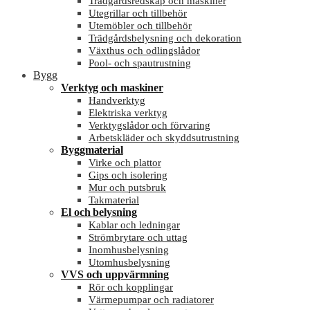
Trädgårdsredskap och maskiner
Utegrillar och tillbehör
Utemöbler och tillbehör
Trädgårdsbelysning och dekoration
Växthus och odlingslådor
Pool- och spautrustning
Bygg
Verktyg och maskiner
Handverktyg
Elektriska verktyg
Verktygslådor och förvaring
Arbetskläder och skyddsutrustning
Byggmaterial
Virke och plattor
Gips och isolering
Mur och putsbruk
Takmaterial
El och belysning
Kablar och ledningar
Strömbrytare och uttag
Inomhusbelysning
Utomhusbelysning
VVS och uppvärmning
Rör och kopplingar
Värmepumpar och radiatorer