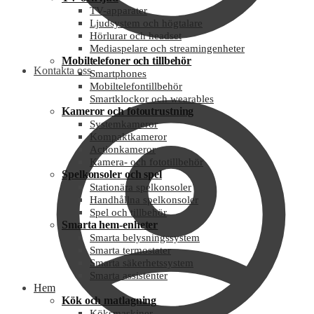
TV-apparater
Ljudsystem och högtalare
Hörlurar och headset
Mediaspelare och streamingenheter
Mobiltelefoner och tillbehör
Kontakta oss
Smartphones
Mobiltelefontillbehör
Smartklockor och wearables
Kameror och fotoutrustning
Systemkameror
Kompaktkameror
Actionkameror
Kamera- och fototillbehör
Spelkonsoler och spel
Stationära spelkonsoler
Handhållna spelkonsoler
Spel och tillbehör
Smarta hem-enheter
Smarta belysningssystem
Smarta termostater
Smarta säkerhetssystem
Smarta assistenter
Hem
Kök och matlagning
Köksmaskiner