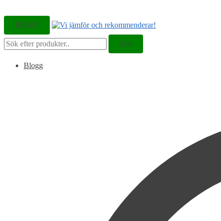
MENU
Sök
Sök
efter:
Blogg