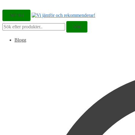
MENU
Sök
Sök
efter:
Blogg