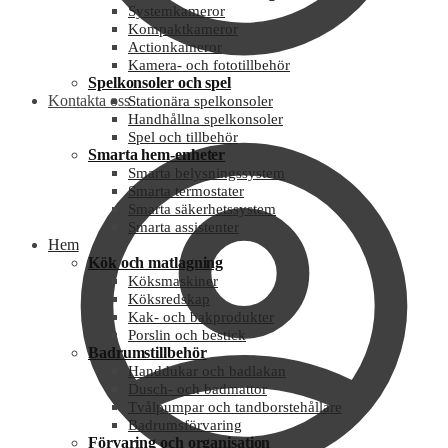
Systemkameror
Kompaktkameror
Actionkameror
Kamera- och fototillbehör
Spelkonsoler och spel
Kontakta oss
Stationära spelkonsoler
Handhållna spelkonsoler
Spel och tillbehör
Smarta hem-enheter
Smarta belysningssystem
Smarta termostater
Smarta säkerhetssystem
Smarta assistenter
Hem
Kök och matlagning
Köksmaskiner
Köksredskap
Kak- och bakprodukter
Porslin och bestick
Badrumstillbehör
Handdukar och badlakan
Dusch- och badmattor
Tvålpumpar och tandborstehållare
Badrumsförvaring
Förvaring och organisation