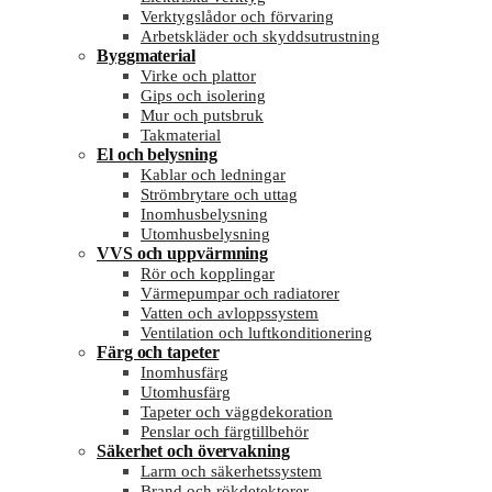
Verktygslådor och förvaring
Arbetskläder och skyddsutrustning
Byggmaterial
Virke och plattor
Gips och isolering
Mur och putsbruk
Takmaterial
El och belysning
Kablar och ledningar
Strömbrytare och uttag
Inomhusbelysning
Utomhusbelysning
VVS och uppvärmning
Rör och kopplingar
Värmepumpar och radiatorer
Vatten och avloppssystem
Ventilation och luftkonditionering
Färg och tapeter
Inomhusfärg
Utomhusfärg
Tapeter och väggdekoration
Penslar och färgtillbehör
Säkerhet och övervakning
Larm och säkerhetssystem
Brand och rökdetektorer