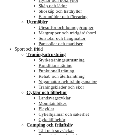
Hyllor och bokhyllor
Skåp och lådor
Skoskåp och hatthyllor
Barnmöbler och förvaring
Utemöbler
Utesoffor och loungegrupper
Matgrupper och trädgårdsbord
Solstolar och hängmattor
Parasoller och markiser
Sport och fritid
Träningsutrustning
Styrketräningsutrustning
Konditionsträning
Funktionell träning
Rehab och återhämtning
Yogamattor och träningsmattor
Träningskläder och skor
Cyklar och tillbehör
Landsvägscyklar
Mountainbikes
Elcyklar
Cykelhjälmar och säkerhet
Cykeltillbehör
Camping och friluftsliv
Tält och sovsäckar