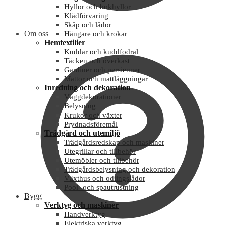
Hyllor och bokhyllor
Klädförvaring
Skåp och lådor
Om oss
Hängare och krokar
Hemtextilier
Kuddar och kuddfodral
Täcken och överkast
Gardiner och persienner
Mattor och mattläggningar
Inredning och dekoration
Väggdekorationer
Belysning
Krukor och växter
Prydnadsföremål
Trädgård och utemiljö
Trädgårdsredskap och maskiner
Utegrillar och tillbehör
Utemöbler och tillbehör
Trädgårdsbelysning och dekoration
Växthus och odlingslådor
Pool- och spautrustning
Bygg
Verktyg och maskiner
Handverktyg
Elektriska verktyg