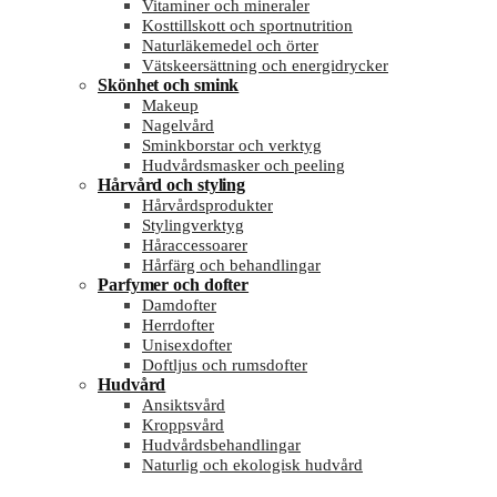
Vitaminer och mineraler
Kosttillskott och sportnutrition
Naturläkemedel och örter
Vätskeersättning och energidrycker
Skönhet och smink
Makeup
Nagelvård
Sminkborstar och verktyg
Hudvårdsmasker och peeling
Hårvård och styling
Hårvårdsprodukter
Stylingverktyg
Håraccessoarer
Hårfärg och behandlingar
Parfymer och dofter
Damdofter
Herrdofter
Unisexdofter
Doftljus och rumsdofter
Hudvård
Ansiktsvård
Kroppsvård
Hudvårdsbehandlingar
Naturlig och ekologisk hudvård