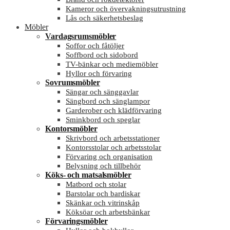
Kameror och övervakningsutrustning
Lås och säkerhetsbeslag
Möbler
Vardagsrumsmöbler
Soffor och fåtöljer
Soffbord och sidobord
TV-bänkar och mediemöbler
Hyllor och förvaring
Sovrumsmöbler
Sängar och sänggavlar
Sängbord och sänglampor
Garderober och klädförvaring
Sminkbord och speglar
Kontorsmöbler
Skrivbord och arbetsstationer
Kontorsstolar och arbetsstolar
Förvaring och organisation
Belysning och tillbehör
Köks- och matsalsmöbler
Matbord och stolar
Barstolar och bardiskar
Skänkar och vitrinskåp
Köksöar och arbetsbänkar
Förvaringsmöbler