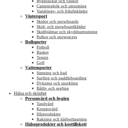
Ryggsäckar och väskor
Campingkök och utrustning
Vandrings- och friluftskläder
Vintersport
Skidor och snowboards
Skid- och snowboardkläder
Skidhjälmar och skyddsutrustning
Pulkor och snowracers
Bollsporter
Fotboll
Basket
Tennis
Golf
Vattensporter
Simning och bad
Surfing och paddleboarding
Dykning och snorkling
Båtliv och segling
Hälsa och skönhet
Personvård och hygien
Tandvård
Kroppsvård
Hårprodukter
Rakning och hårborttagning
Hälsoprodukter och kosttillskott