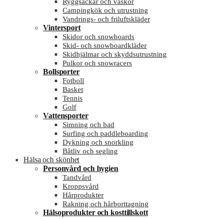
Ryggsäckar och väskor
Campingkök och utrustning
Vandrings- och friluftskläder
Vintersport
Skidor och snowboards
Skid- och snowboardkläder
Skidhjälmar och skyddsutrustning
Pulkor och snowracers
Bollsporter
Fotboll
Basket
Tennis
Golf
Vattensporter
Simning och bad
Surfing och paddleboarding
Dykning och snorkling
Båtliv och segling
Hälsa och skönhet
Personvård och hygien
Tandvård
Kroppsvård
Hårprodukter
Rakning och hårborttagning
Hälsoprodukter och kosttillskott