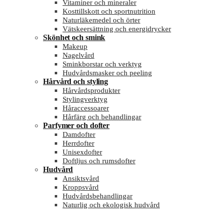
Vitaminer och mineraler
Kosttillskott och sportnutrition
Naturläkemedel och örter
Vätskeersättning och energidrycker
Skönhet och smink
Makeup
Nagelvård
Sminkborstar och verktyg
Hudvårdsmasker och peeling
Hårvård och styling
Hårvårdsprodukter
Stylingverktyg
Håraccessoarer
Hårfärg och behandlingar
Parfymer och dofter
Damdofter
Herrdofter
Unisexdofter
Doftljus och rumsdofter
Hudvård
Ansiktsvård
Kroppsvård
Hudvårdsbehandlingar
Naturlig och ekologisk hudvård