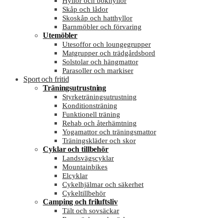
Hyllor och bokhyllor
Skåp och lådor
Skoskåp och hatthyllor
Barnmöbler och förvaring
Utemöbler
Utesoffor och loungegrupper
Matgrupper och trädgårdsbord
Solstolar och hängmattor
Parasoller och markiser
Sport och fritid
Träningsutrustning
Styrketräningsutrustning
Konditionsträning
Funktionell träning
Rehab och återhämtning
Yogamattor och träningsmattor
Träningskläder och skor
Cyklar och tillbehör
Landsvägscyklar
Mountainbikes
Elcyklar
Cykelhjälmar och säkerhet
Cykeltillbehör
Camping och friluftsliv
Tält och sovsäckar