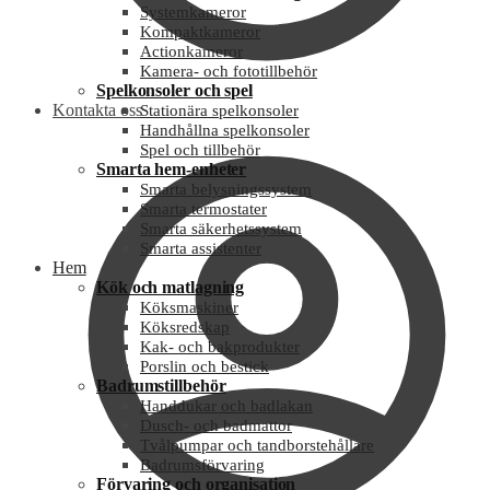
Systemkameror
Kompaktkameror
Actionkameror
Kamera- och fototillbehör
Spelkonsoler och spel
Kontakta oss
Stationära spelkonsoler
Handhållna spelkonsoler
Spel och tillbehör
Smarta hem-enheter
Smarta belysningssystem
Smarta termostater
Smarta säkerhetssystem
Smarta assistenter
Hem
Kök och matlagning
Köksmaskiner
Köksredskap
Kak- och bakprodukter
Porslin och bestick
Badrumstillbehör
Handdukar och badlakan
Dusch- och badmattor
Tvålpumpar och tandborstehållare
Badrumsförvaring
Förvaring och organisation