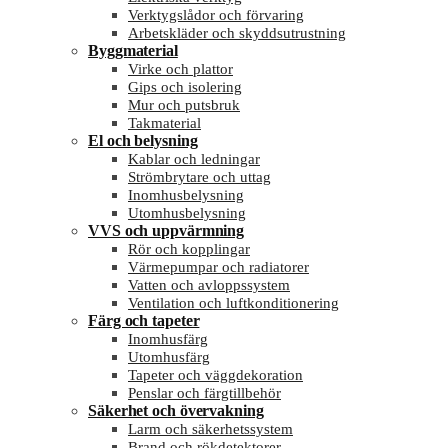
Verktygslådor och förvaring
Arbetskläder och skyddsutrustning
Byggmaterial
Virke och plattor
Gips och isolering
Mur och putsbruk
Takmaterial
El och belysning
Kablar och ledningar
Strömbrytare och uttag
Inomhusbelysning
Utomhusbelysning
VVS och uppvärmning
Rör och kopplingar
Värmepumpar och radiatorer
Vatten och avloppssystem
Ventilation och luftkonditionering
Färg och tapeter
Inomhusfärg
Utomhusfärg
Tapeter och väggdekoration
Penslar och färgtillbehör
Säkerhet och övervakning
Larm och säkerhetssystem
Brand och rökdetektorer