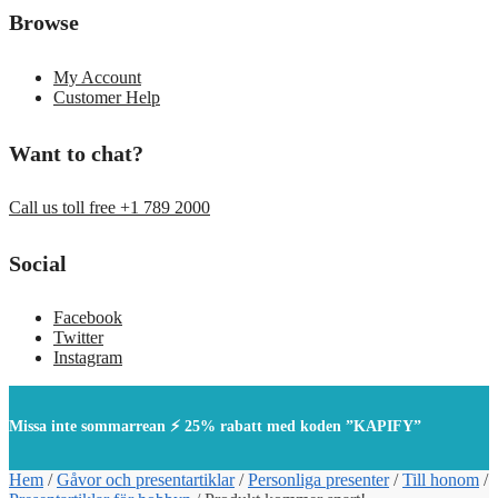
Browse
My Account
Customer Help
Want to chat?
Call us toll free +1 789 2000
Social
Facebook
Twitter
Instagram
Missa inte sommarrean ⚡ 25% rabatt med koden ”KAPIFY”
Hem
/
Gåvor och presentartiklar
/
Personliga presenter
/
Till honom
/