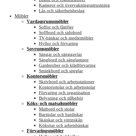
Kameror och övervakningsutrustning
Lås och säkerhetsbeslag
Möbler
Vardagsrumsmöbler
Soffor och fåtöljer
Soffbord och sidobord
TV-bänkar och mediemöbler
Hyllor och förvaring
Sovrumsmöbler
Sängar och sänggavlar
Sängbord och sänglampor
Garderober och klädförvaring
Sminkbord och speglar
Kontorsmöbler
Skrivbord och arbetsstationer
Kontorsstolar och arbetsstolar
Förvaring och organisation
Belysning och tillbehör
Köks- och matsalsmöbler
Matbord och stolar
Barstolar och bardiskar
Skänkar och vitrinskåp
Köksöar och arbetsbänkar
Förvaringsmöbler