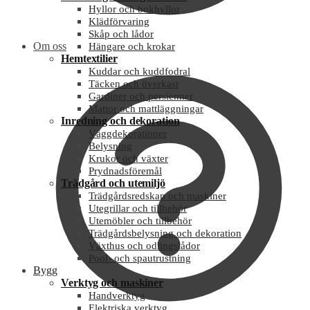
Hyllor och bokhyllor
Klädförvaring
Skåp och lådor
Om oss
Hängare och krokar
Hemtextilier
Kuddar och kuddfodral
Täcken och överkast
Gardiner och persienner
Mattor och mattläggningar
Inredning och dekoration
Väggdekorationer
Belysning
Krukor och växter
Prydnadsföremål
Trädgård och utemiljö
Trädgårdsredskap och maskiner
Utegrillar och tillbehör
Utemöbler och tillbehör
Trädgårdsbelysning och dekoration
Växthus och odlingslådor
Pool- och spautrustning
Bygg
Verktyg och maskiner
Handverktyg
Elektriska verktyg