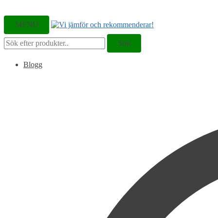
MENU
Sök
Sök
efter:
Blogg