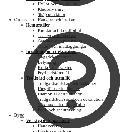
Hyllor och bokhyllor
Klädförvaring
Skåp och lådor
Om oss
Hängare och krokar
Hemtextilier
Kuddar och kuddfodral
Täcken och överkast
Gardiner och persienner
Mattor och mattläggningar
Inredning och dekoration
Väggdekorationer
Belysning
Krukor och växter
Prydnadsföremål
Trädgård och utemiljö
Trädgårdsredskap och maskiner
Utegrillar och tillbehör
Utemöbler och tillbehör
Trädgårdsbelysning och dekoration
Växthus och odlingslådor
Pool- och spautrustning
Bygg
Verktyg och maskiner
Handverktyg
Elektriska verktyg