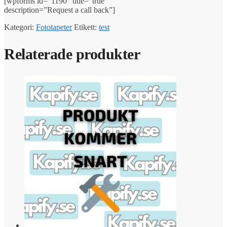
[wpforms id=”1190″ title=”true”
description=”Request a call back”]
Kategori:
Fototapeter
Etikett:
test
Relaterade produkter