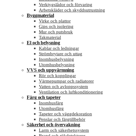
Verktygslådor och förvaring
Arbetskläder och skyddsutrustning
Byggmaterial
Virke och plattor
Gips och isolering
Mur och putsbruk
Takmaterial
El och belysning
Kablar och ledningar
Strömbrytare och uttag
Inomhusbelysning
Utomhusbelysning
VVS och uppvärmning
Rör och kopplingar
Värmepumpar och radiatorer
Vatten och avloppssystem
Ventilation och luftkonditionering
Färg och tapeter
Inomhusfärg
Utomhusfärg
Tapeter och väggdekoration
Penslar och färgtillbehör
Säkerhet och övervakning
Larm och säkerhetssystem
Brand och rökdetektorer