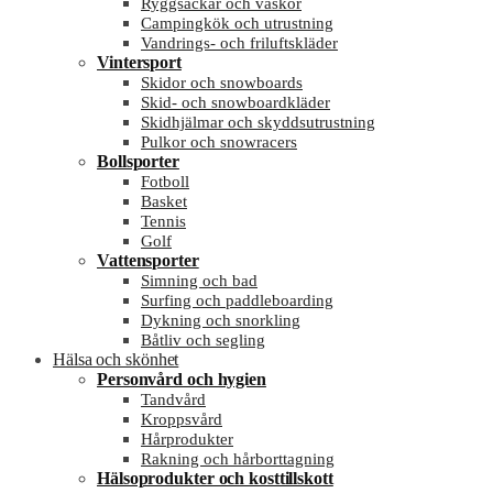
Ryggsäckar och väskor
Campingkök och utrustning
Vandrings- och friluftskläder
Vintersport
Skidor och snowboards
Skid- och snowboardkläder
Skidhjälmar och skyddsutrustning
Pulkor och snowracers
Bollsporter
Fotboll
Basket
Tennis
Golf
Vattensporter
Simning och bad
Surfing och paddleboarding
Dykning och snorkling
Båtliv och segling
Hälsa och skönhet
Personvård och hygien
Tandvård
Kroppsvård
Hårprodukter
Rakning och hårborttagning
Hälsoprodukter och kosttillskott