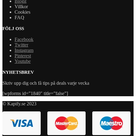
Blogg
Villkor
Cookies
FAQ
FÖLJ OSS
Facebook
Twitter
Instagram
Pinterest
Youtube
NYHETSBREV
Skriv upp dig och få tips på deals varje vecka
[wpforms id=”1840″ title=”false”]
© Kapify.se 2023