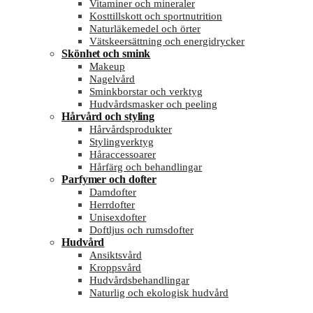
Vitaminer och mineraler
Kosttillskott och sportnutrition
Naturläkemedel och örter
Vätskeersättning och energidrycker
Skönhet och smink
Makeup
Nagelvård
Sminkborstar och verktyg
Hudvårdsmasker och peeling
Hårvård och styling
Hårvårdsprodukter
Stylingverktyg
Håraccessoarer
Hårfärg och behandlingar
Parfymer och dofter
Damdofter
Herrdofter
Unisexdofter
Doftljus och rumsdofter
Hudvård
Ansiktsvård
Kroppsvård
Hudvårdsbehandlingar
Naturlig och ekologisk hudvård