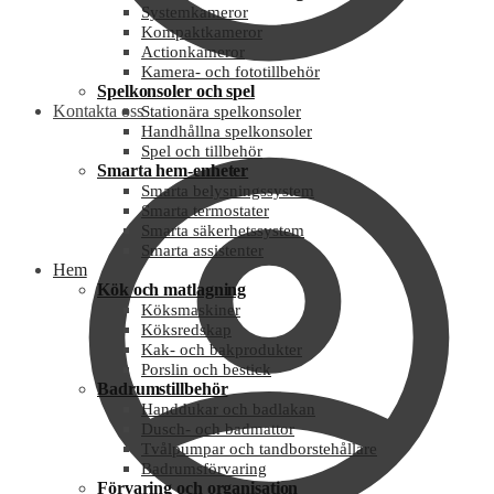
Systemkameror
Kompaktkameror
Actionkameror
Kamera- och fototillbehör
Spelkonsoler och spel
Kontakta oss
Stationära spelkonsoler
Handhållna spelkonsoler
Spel och tillbehör
Smarta hem-enheter
Smarta belysningssystem
Smarta termostater
Smarta säkerhetssystem
Smarta assistenter
Hem
Kök och matlagning
Köksmaskiner
Köksredskap
Kak- och bakprodukter
Porslin och bestick
Badrumstillbehör
Handdukar och badlakan
Dusch- och badmattor
Tvålpumpar och tandborstehållare
Badrumsförvaring
Förvaring och organisation