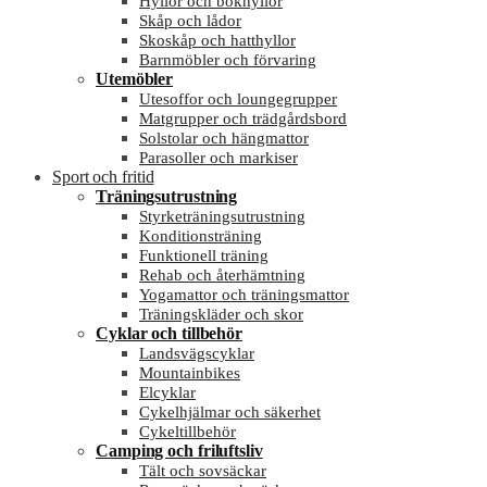
Hyllor och bokhyllor
Skåp och lådor
Skoskåp och hatthyllor
Barnmöbler och förvaring
Utemöbler
Utesoffor och loungegrupper
Matgrupper och trädgårdsbord
Solstolar och hängmattor
Parasoller och markiser
Sport och fritid
Träningsutrustning
Styrketräningsutrustning
Konditionsträning
Funktionell träning
Rehab och återhämtning
Yogamattor och träningsmattor
Träningskläder och skor
Cyklar och tillbehör
Landsvägscyklar
Mountainbikes
Elcyklar
Cykelhjälmar och säkerhet
Cykeltillbehör
Camping och friluftsliv
Tält och sovsäckar