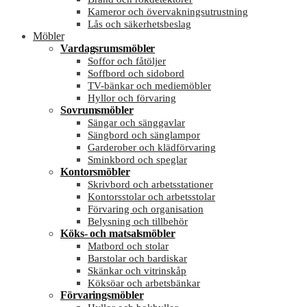
Kameror och övervakningsutrustning
Lås och säkerhetsbeslag
Möbler
Vardagsrumsmöbler
Soffor och fåtöljer
Soffbord och sidobord
TV-bänkar och mediemöbler
Hyllor och förvaring
Sovrumsmöbler
Sängar och sänggavlar
Sängbord och sänglampor
Garderober och klädförvaring
Sminkbord och speglar
Kontorsmöbler
Skrivbord och arbetsstationer
Kontorsstolar och arbetsstolar
Förvaring och organisation
Belysning och tillbehör
Köks- och matsalsmöbler
Matbord och stolar
Barstolar och bardiskar
Skänkar och vitrinskåp
Köksöar och arbetsbänkar
Förvaringsmöbler