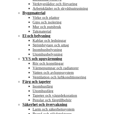
Verktygslådor och förvaring
Arbetskläder och skyddsutrustning
Byggmaterial
Virke och plattor
Gips och isolering
Mur och putsbruk
Takmaterial
El och belysning
Kablar och ledningar
Strömbrytare och uttag
Inomhusbelysning
Utomhusbelysning
VVS och uppvärmning
Rör och kopplingar
Värmepumpar och radiatorer
Vatten och avloppssystem
Ventilation och luftkonditionering
Färg och tapeter
Inomhusfärg
Utomhusfärg
Tapeter och väggdekoration
Penslar och färgtillbehör
Säkerhet och övervakning
Larm och säkerhetssystem
Brand och rökdetektorer