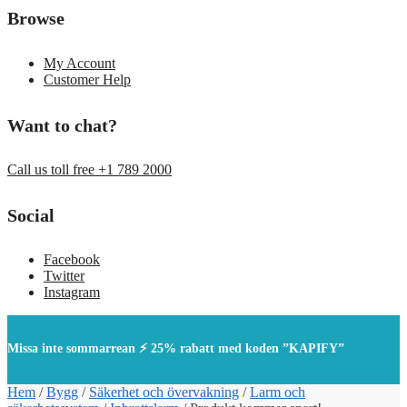
Browse
My Account
Customer Help
Want to chat?
Call us toll free +1 789 2000
Social
Facebook
Twitter
Instagram
Missa inte sommarrean ⚡ 25% rabatt med koden ”KAPIFY”
Hem
/
Bygg
/
Säkerhet och övervakning
/
Larm och