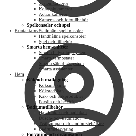
Systemkameror
Kompaktkameror
Actionkameror
Kamera- och fototillbehör
Spelkonsoler och spel
Kontakta oss
Stationära spelkonsoler
Handhållna spelkonsoler
Spel och tillbehör
Smarta hem-enheter
Smarta belysningssystem
Smarta termostater
Smarta säkerhetssystem
Smarta assistenter
Hem
Kök och matlagning
Köksmaskiner
Köksredskap
Kak- och bakprodukter
Porslin och bestick
Badrumstillbehör
Handdukar och badlakan
Dusch- och badmattor
Tvålpumpar och tandborstehållare
Badrumsförvaring
Förvaring och organisation