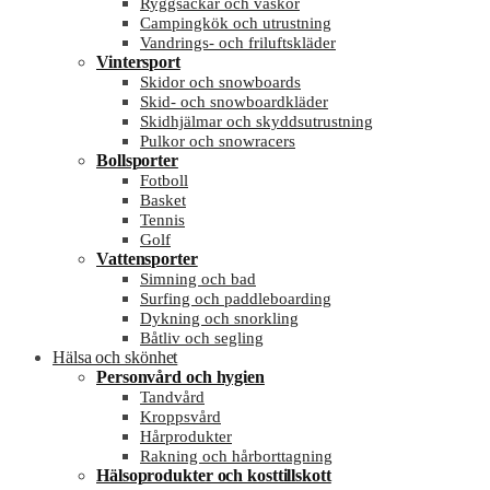
Ryggsäckar och väskor
Campingkök och utrustning
Vandrings- och friluftskläder
Vintersport
Skidor och snowboards
Skid- och snowboardkläder
Skidhjälmar och skyddsutrustning
Pulkor och snowracers
Bollsporter
Fotboll
Basket
Tennis
Golf
Vattensporter
Simning och bad
Surfing och paddleboarding
Dykning och snorkling
Båtliv och segling
Hälsa och skönhet
Personvård och hygien
Tandvård
Kroppsvård
Hårprodukter
Rakning och hårborttagning
Hälsoprodukter och kosttillskott