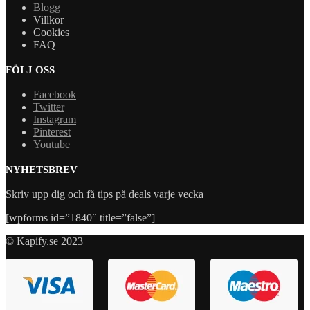
Blogg
Villkor
Cookies
FAQ
FÖLJ OSS
Facebook
Twitter
Instagram
Pinterest
Youtube
NYHETSBREV
Skriv upp dig och få tips på deals varje vecka
[wpforms id=”1840″ title=”false”]
© Kapify.se 2023