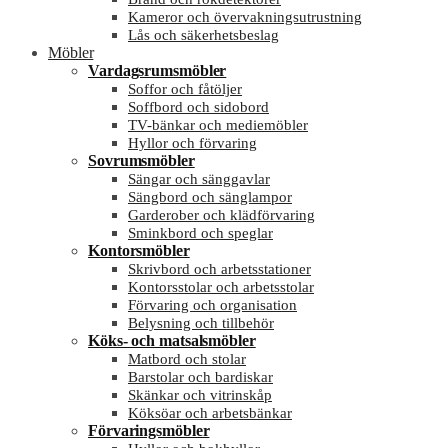
Kameror och övervakningsutrustning
Lås och säkerhetsbeslag
Möbler
Vardagsrumsmöbler
Soffor och fåtöljer
Soffbord och sidobord
TV-bänkar och mediemöbler
Hyllor och förvaring
Sovrumsmöbler
Sängar och sänggavlar
Sängbord och sänglampor
Garderober och klädförvaring
Sminkbord och speglar
Kontorsmöbler
Skrivbord och arbetsstationer
Kontorsstolar och arbetsstolar
Förvaring och organisation
Belysning och tillbehör
Köks- och matsalsmöbler
Matbord och stolar
Barstolar och bardiskar
Skänkar och vitrinskåp
Köksöar och arbetsbänkar
Förvaringsmöbler