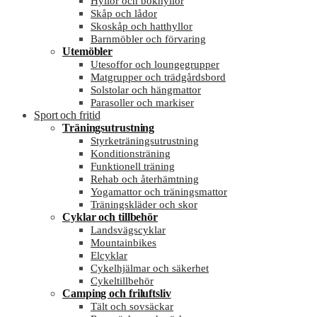
Hyllor och bokhyllor
Skåp och lådor
Skoskåp och hatthyllor
Barnmöbler och förvaring
Utemöbler
Utesoffor och loungegrupper
Matgrupper och trädgårdsbord
Solstolar och hängmattor
Parasoller och markiser
Sport och fritid
Träningsutrustning
Styrketräningsutrustning
Konditionsträning
Funktionell träning
Rehab och återhämtning
Yogamattor och träningsmattor
Träningskläder och skor
Cyklar och tillbehör
Landsvägscyklar
Mountainbikes
Elcyklar
Cykelhjälmar och säkerhet
Cykeltillbehör
Camping och friluftsliv
Tält och sovsäckar