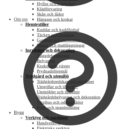
Hyllor och bokhyllor
Klädförvaring
Skåp och lådor
Om oss
Hängare och krokar
Hemtextilier
Kuddar och kuddfodral
Täcken och överkast
Gardiner och persienner
Mattor och mattläggningar
Inredning och dekoration
Väggdekorationer
Belysning
Krukor och växter
Prydnadsföremål
Trädgård och utemiljö
Trädgårdsredskap och maskiner
Utegrillar och tillbehör
Utemöbler och tillbehör
Trädgårdsbelysning och dekoration
Växthus och odlingslådor
Pool- och spautrustning
Bygg
Verktyg och maskiner
Handverktyg
Elektriska verktyg