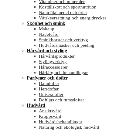
Vitaminer och mineraler
Kosttillskott och sportnutrition
Naturläkemedel och örter
Vätskeersättning och energidrycker
Skönhet och smink
Makeup
Nagelvård
Sminkborstar och verktyg
Hudvårdsmasker och peeling
Hårvård och styling
Hårvårdsprodukter
Stylingverktyg
Håraccessoarer
Hårfärg och behandlingar
Parfymer och dofter
Damdofter
Herrdofter
Unisexdofter
Doftljus och rumsdofter
Hudvård
Ansiktsvård
Kroppsvård
Hudvårdsbehandlingar
Naturlig och ekologisk hudvård