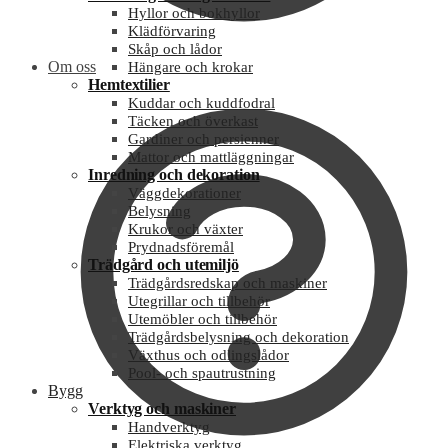
Hyllor och bokhyllor
Klädförvaring
Skåp och lådor
Om oss
Hängare och krokar
Hemtextilier
Kuddar och kuddfodral
Täcken och överkast
Gardiner och persienner
Mattor och mattläggningar
Inredning och dekoration
Väggdekorationer
Belysning
Krukor och växter
Prydnadsföremål
Trädgård och utemiljö
Trädgårdsredskap och maskiner
Utegrillar och tillbehör
Utemöbler och tillbehör
Trädgårdsbelysning och dekoration
Växthus och odlingslådor
Pool- och spautrustning
Bygg
Verktyg och maskiner
Handverktyg
Elektriska verktyg