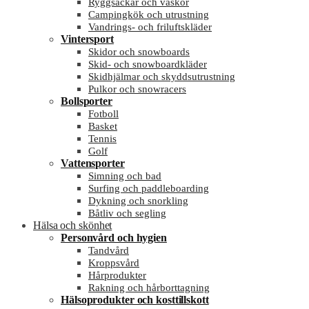
Ryggsäckar och väskor
Campingkök och utrustning
Vandrings- och friluftskläder
Vintersport
Skidor och snowboards
Skid- och snowboardkläder
Skidhjälmar och skyddsutrustning
Pulkor och snowracers
Bollsporter
Fotboll
Basket
Tennis
Golf
Vattensporter
Simning och bad
Surfing och paddleboarding
Dykning och snorkling
Båtliv och segling
Hälsa och skönhet
Personvård och hygien
Tandvård
Kroppsvård
Hårprodukter
Rakning och hårborttagning
Hälsoprodukter och kosttillskott