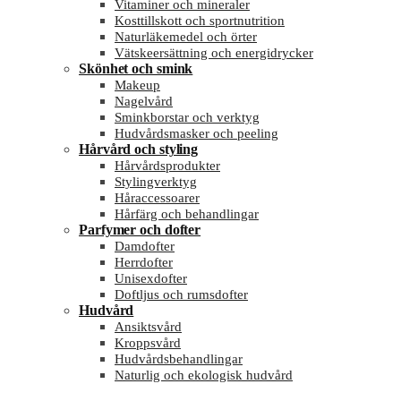
Vitaminer och mineraler
Kosttillskott och sportnutrition
Naturläkemedel och örter
Vätskeersättning och energidrycker
Skönhet och smink
Makeup
Nagelvård
Sminkborstar och verktyg
Hudvårdsmasker och peeling
Hårvård och styling
Hårvårdsprodukter
Stylingverktyg
Håraccessoarer
Hårfärg och behandlingar
Parfymer och dofter
Damdofter
Herrdofter
Unisexdofter
Doftljus och rumsdofter
Hudvård
Ansiktsvård
Kroppsvård
Hudvårdsbehandlingar
Naturlig och ekologisk hudvård