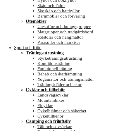
Hyllor och bokhyllor
Skåp och lådor
Skoskåp och hatthyllor
Barnmöbler och förvaring
Utemöbler
Utesoffor och loungegrupper
Matgrupper och trädgårdsbord
Solstolar och hängmattor
Parasoller och markiser
Sport och fritid
Träningsutrustning
Styrketräningsutrustning
Konditionsträning
Funktionell träning
Rehab och återhämtning
Yogamattor och träningsmattor
Träningskläder och skor
Cyklar och tillbehör
Landsvägscyklar
Mountainbikes
Elcyklar
Cykelhjälmar och säkerhet
Cykeltillbehör
Camping och friluftsliv
Tält och sovsäckar