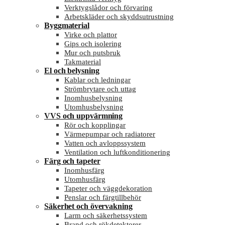
Verktygslådor och förvaring
Arbetskläder och skyddsutrustning
Byggmaterial
Virke och plattor
Gips och isolering
Mur och putsbruk
Takmaterial
El och belysning
Kablar och ledningar
Strömbrytare och uttag
Inomhusbelysning
Utomhusbelysning
VVS och uppvärmning
Rör och kopplingar
Värmepumpar och radiatorer
Vatten och avloppssystem
Ventilation och luftkonditionering
Färg och tapeter
Inomhusfärg
Utomhusfärg
Tapeter och väggdekoration
Penslar och färgtillbehör
Säkerhet och övervakning
Larm och säkerhetssystem
Brand och rökdetektorer