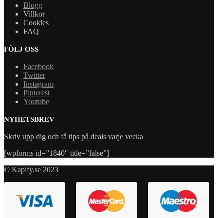
Blogg
Villkor
Cookies
FAQ
FÖLJ OSS
Facebook
Twitter
Instagram
Pinterest
Youtube
NYHETSBREV
Skriv upp dig och få tips på deals varje vecka
[wpforms id=”1840″ title=”false”]
© Kapify.se 2023