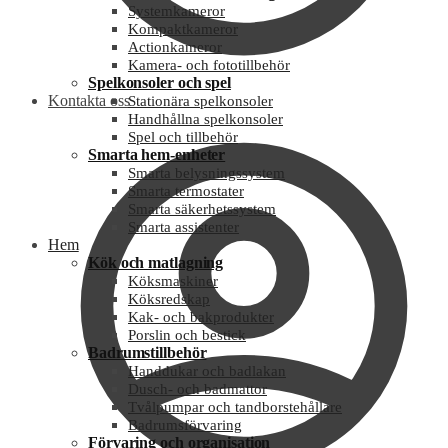
Systemkameror
Kompaktkameror
Actionkameror
Kamera- och fototillbehör
Spelkonsoler och spel
Kontakta oss
Stationära spelkonsoler
Handhållna spelkonsoler
Spel och tillbehör
Smarta hem-enheter
Smarta belysningssystem
Smarta termostater
Smarta säkerhetssystem
Smarta assistenter
Hem
Kök och matlagning
Köksmaskiner
Köksredskap
Kak- och bakprodukter
Porslin och bestick
Badrumstillbehör
Handdukar och badlakan
Dusch- och badmattor
Tvålpumpar och tandborstehållare
Badrumsförvaring
Förvaring och organisation