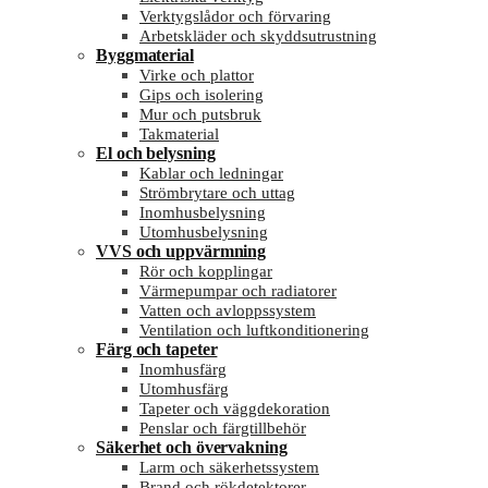
Verktygslådor och förvaring
Arbetskläder och skyddsutrustning
Byggmaterial
Virke och plattor
Gips och isolering
Mur och putsbruk
Takmaterial
El och belysning
Kablar och ledningar
Strömbrytare och uttag
Inomhusbelysning
Utomhusbelysning
VVS och uppvärmning
Rör och kopplingar
Värmepumpar och radiatorer
Vatten och avloppssystem
Ventilation och luftkonditionering
Färg och tapeter
Inomhusfärg
Utomhusfärg
Tapeter och väggdekoration
Penslar och färgtillbehör
Säkerhet och övervakning
Larm och säkerhetssystem
Brand och rökdetektorer