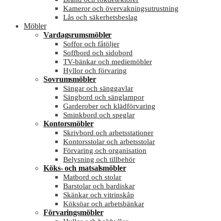
Kameror och övervakningsutrustning
Lås och säkerhetsbeslag
Möbler
Vardagsrumsmöbler
Soffor och fåtöljer
Soffbord och sidobord
TV-bänkar och mediemöbler
Hyllor och förvaring
Sovrumsmöbler
Sängar och sänggavlar
Sängbord och sänglampor
Garderober och klädförvaring
Sminkbord och speglar
Kontorsmöbler
Skrivbord och arbetsstationer
Kontorsstolar och arbetsstolar
Förvaring och organisation
Belysning och tillbehör
Köks- och matsalsmöbler
Matbord och stolar
Barstolar och bardiskar
Skänkar och vitrinskåp
Köksöar och arbetsbänkar
Förvaringsmöbler