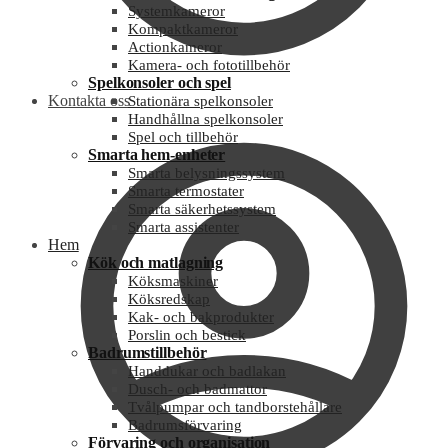
Systemkameror
Kompaktkameror
Actionkameror
Kamera- och fototillbehör
Spelkonsoler och spel
Kontakta oss
Stationära spelkonsoler
Handhållna spelkonsoler
Spel och tillbehör
Smarta hem-enheter
Smarta belysningssystem
Smarta termostater
Smarta säkerhetssystem
Smarta assistenter
Hem
Kök och matlagning
Köksmaskiner
Köksredskap
Kak- och bakprodukter
Porslin och bestick
Badrumstillbehör
Handdukar och badlakan
Dusch- och badmattor
Tvålpumpar och tandborstehållare
Badrumsförvaring
Förvaring och organisation