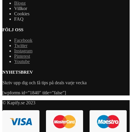
Blogg
Villkor
Cookies
FAQ
FÖLJ OSS
Facebook
Twitter
Instagram
Pinterest
Youtube
NYHETSBREV
Skriv upp dig och få tips på deals varje vecka
[wpforms id=”1840″ title=”false”]
© Kapify.se 2023