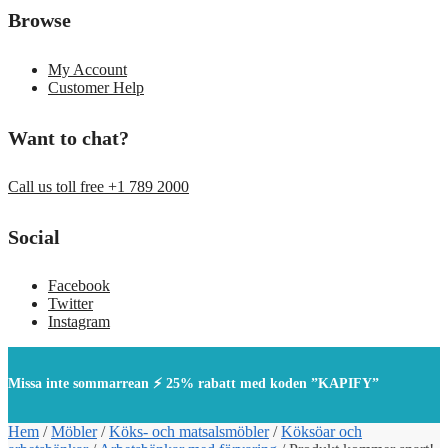
Browse
My Account
Customer Help
Want to chat?
Call us toll free +1 789 2000
Social
Facebook
Twitter
Instagram
Missa inte sommarrean ⚡ 25% rabatt med koden ”KAPIFY”
Hem
/
Möbler
/
Köks- och matsalsmöbler
/
Köksöar och