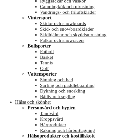
Ryggsäckar och väskor
Campingkök och utrustning
Vandrings- och friluftskläder
Vintersport
Skidor och snowboards
Skid- och snowboardkläder
Skidhjälmar och skyddsutrustning
Pulkor och snowracers
Bollsporter
Fotboll
Basket
Tennis
Golf
Vattensporter
Simning och bad
Surfing och paddleboarding
Dykning och snorkling
Båtliv och segling
Hälsa och skönhet
Personvård och hygien
Tandvård
Kroppsvård
Hårprodukter
Rakning och hårborttagning
Hälsoprodukter och kosttillskott