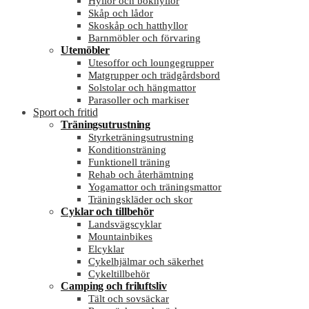
Hyllor och bokhyllor
Skåp och lådor
Skoskåp och hatthyllor
Barnmöbler och förvaring
Utemöbler
Utesoffor och loungegrupper
Matgrupper och trädgårdsbord
Solstolar och hängmattor
Parasoller och markiser
Sport och fritid
Träningsutrustning
Styrketräningsutrustning
Konditionsträning
Funktionell träning
Rehab och återhämtning
Yogamattor och träningsmattor
Träningskläder och skor
Cyklar och tillbehör
Landsvägscyklar
Mountainbikes
Elcyklar
Cykelhjälmar och säkerhet
Cykeltillbehör
Camping och friluftsliv
Tält och sovsäckar