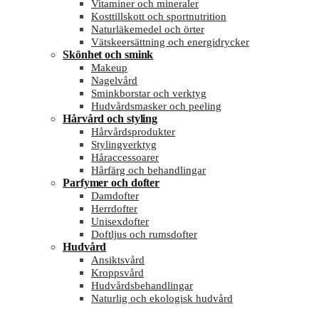
Vitaminer och mineraler
Kosttillskott och sportnutrition
Naturläkemedel och örter
Vätskeersättning och energidrycker
Skönhet och smink
Makeup
Nagelvård
Sminkborstar och verktyg
Hudvårdsmasker och peeling
Hårvård och styling
Hårvårdsprodukter
Stylingverktyg
Håraccessoarer
Hårfärg och behandlingar
Parfymer och dofter
Damdofter
Herrdofter
Unisexdofter
Doftljus och rumsdofter
Hudvård
Ansiktsvård
Kroppsvård
Hudvårdsbehandlingar
Naturlig och ekologisk hudvård