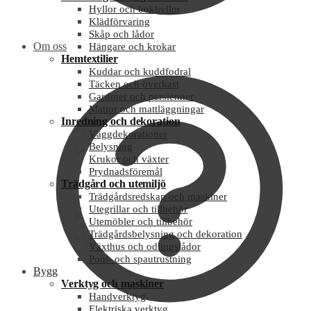
Hyllor och bokhyllor
Klädförvaring
Skåp och lådor
Om oss
Hängare och krokar
Hemtextilier
Kuddar och kuddfodral
Täcken och överkast
Gardiner och persienner
Mattor och mattläggningar
Inredning och dekoration
Väggdekorationer
Belysning
Krukor och växter
Prydnadsföremål
Trädgård och utemiljö
Trädgårdsredskap och maskiner
Utegrillar och tillbehör
Utemöbler och tillbehör
Trädgårdsbelysning och dekoration
Växthus och odlingslådor
Pool- och spautrustning
Bygg
Verktyg och maskiner
Handverktyg
Elektriska verktyg