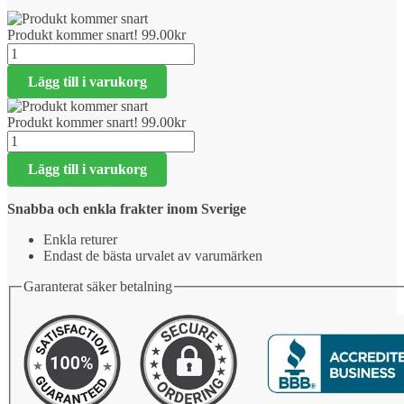
Produkt kommer snart!
99.00
kr
Produkt
kommer
Lägg till i varukorg
snart!
mängd
Produkt kommer snart!
99.00
kr
Produkt
kommer
Lägg till i varukorg
snart!
mängd
Snabba och enkla frakter inom Sverige
Enkla returer
Endast de bästa urvalet av varumärken
Garanterat säker betalning