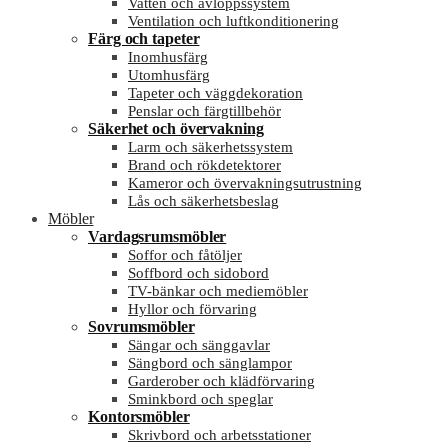
Vatten och avloppssystem
Ventilation och luftkonditionering
Färg och tapeter
Inomhusfärg
Utomhusfärg
Tapeter och väggdekoration
Penslar och färgtillbehör
Säkerhet och övervakning
Larm och säkerhetssystem
Brand och rökdetektorer
Kameror och övervakningsutrustning
Lås och säkerhetsbeslag
Möbler
Vardagsrumsmöbler
Soffor och fåtöljer
Soffbord och sidobord
TV-bänkar och mediemöbler
Hyllor och förvaring
Sovrumsmöbler
Sängar och sänggavlar
Sängbord och sänglampor
Garderober och klädförvaring
Sminkbord och speglar
Kontorsmöbler
Skrivbord och arbetsstationer