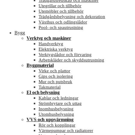
Trädgårdsredskap och maskiner
Utegrillar och tillbehör
Utemöbler och tillbehör
Trädgårdsbelysning och dekoration
Växthus och odlingslådor
Pool- och spautrustning
Bygg
Verktyg och maskiner
Handverktyg
Elektriska verktyg
Verktygslådor och förvaring
Arbetskläder och skyddsutrustning
Byggmaterial
Virke och plattor
Gips och isolering
Mur och putsbruk
Takmaterial
El och belysning
Kablar och ledningar
Strömbrytare och uttag
Inomhusbelysning
Utomhusbelysning
VVS och uppvärmning
Rör och kopplingar
Värmepumpar och radiatorer