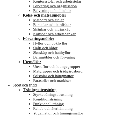
Kontorsstolar och arbetsstolar
Förvaring och organisation
Belysning och tillbehör
Köks- och matsalsmöbler
Matbord och stolar
Barstolar och bardiskar
Skänkar och vitrinskåp
Köksöar och arbetsbänkar
Förvaringsmöbler
Hyllor och bokhyllor
Skåp och lådor
Skoskåp och hatthyllor
Barnmöbler och förvaring
Utemöbler
Utesoffor och loungegrupper
Matgrupper och trädgårdsbord
Solstolar och hängmattor
Parasoller och markiser
Sport och fritid
Träningsutrustning
Styrketräningsutrustning
Konditionsträning
Funktionell träning
Rehab och återhämtning
Yogamattor och träningsmattor