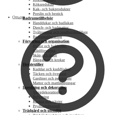
Köksredskap
Kak- och bakprodukter
Porslin och bestick
Om oss
Badrumstillbehör
Handdukar och badlakan
Dusch- och badmattor
Tvålpumpar och tandborstehållare
Badrumsförvaring
Förvaring och organisation
Hyllor och bokhyllor
Klädförvaring
Skåp och lådor
Hängare och krokar
Hemtextilier
Kuddar och kuddfodral
Täcken och överkast
Gardiner och persienner
Mattor och mattläggningar
Inredning och dekoration
Väggdekorationer
Belysning
Krukor och växter
Prydnadsföremål
Trädgård och utemiljö