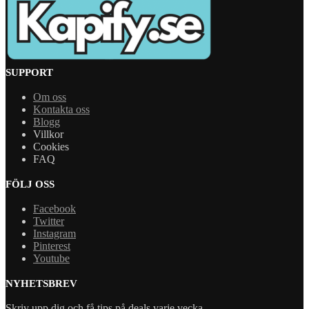
SUPPORT
Om oss
Kontakta oss
Blogg
Villkor
Cookies
FAQ
FÖLJ OSS
Facebook
Twitter
Instagram
Pinterest
Youtube
NYHETSBREV
Skriv upp dig och få tips på deals varje vecka