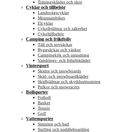
Träningskläder och skor
Cyklar och tillbehör
Landsvägscyklar
Mountainbikes
Elcyklar
Cykelhjälmar och säkerhet
Cykeltillbehör
Camping och friluftsliv
Tält och sovsäckar
Ryggsäckar och väskor
Campingkök och utrustning
Vandrings- och friluftskläder
Vintersport
Skidor och snowboards
Skid- och snowboardkläder
Skidhjälmar och skyddsutrustning
Pulkor och snowracers
Bollsporter
Fotboll
Basket
Tennis
Golf
Vattensporter
Simning och bad
Surfing och paddleboarding