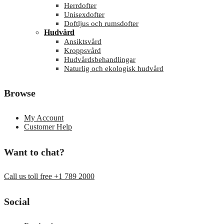
Herrdofter
Unisexdofter
Doftljus och rumsdofter
Hudvård
Ansiktsvård
Kroppsvård
Hudvårdsbehandlingar
Naturlig och ekologisk hudvård
Browse
My Account
Customer Help
Want to chat?
Call us toll free +1 789 2000
Social