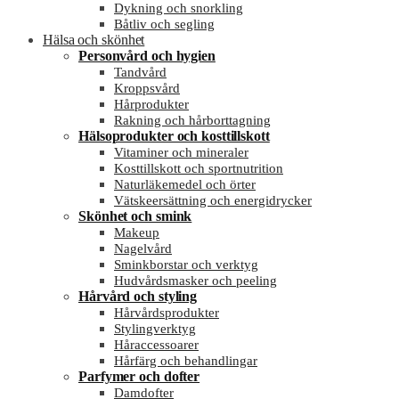
Dykning och snorkling
Båtliv och segling
Hälsa och skönhet
Personvård och hygien
Tandvård
Kroppsvård
Hårprodukter
Rakning och hårborttagning
Hälsoprodukter och kosttillskott
Vitaminer och mineraler
Kosttillskott och sportnutrition
Naturläkemedel och örter
Vätskeersättning och energidrycker
Skönhet och smink
Makeup
Nagelvård
Sminkborstar och verktyg
Hudvårdsmasker och peeling
Hårvård och styling
Hårvårdsprodukter
Stylingverktyg
Håraccessoarer
Hårfärg och behandlingar
Parfymer och dofter
Damdofter