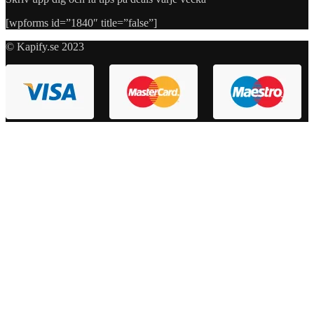
[wpforms id=”1840″ title=”false”]
© Kapify.se 2023