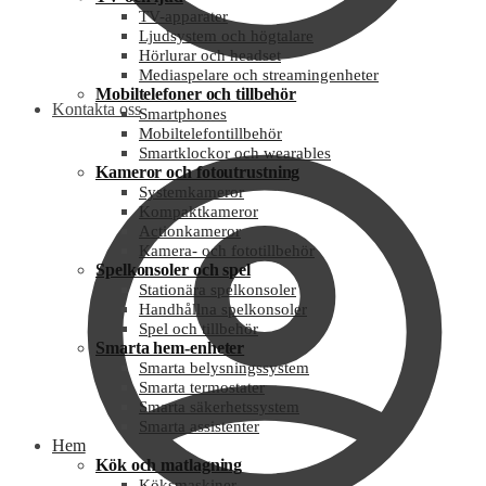
TV-apparater
Ljudsystem och högtalare
Hörlurar och headset
Mediaspelare och streamingenheter
Mobiltelefoner och tillbehör
Kontakta oss
Smartphones
Mobiltelefontillbehör
Smartklockor och wearables
Kameror och fotoutrustning
Systemkameror
Kompaktkameror
Actionkameror
Kamera- och fototillbehör
Spelkonsoler och spel
Stationära spelkonsoler
Handhållna spelkonsoler
Spel och tillbehör
Smarta hem-enheter
Smarta belysningssystem
Smarta termostater
Smarta säkerhetssystem
Smarta assistenter
Hem
Kök och matlagning
Köksmaskiner