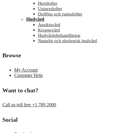
Herrdofter
Unisexdofter
Doftljus och rumsdofter
Hudvård
Ansiktsvård
Kroppsvård
Hudvårdsbehandlingar
Naturlig och ekologisk hudvård
Browse
My Account
Customer Help
Want to chat?
Call us toll free +1 789 2000
Social