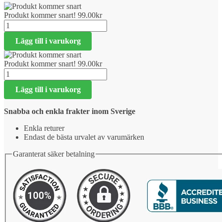
Produkt kommer snart!
99.00
kr
Produkt
kommer
Lägg till i varukorg
snart!
mängd
Produkt kommer snart!
99.00
kr
Produkt
kommer
Lägg till i varukorg
snart!
mängd
Snabba och enkla frakter inom Sverige
Enkla returer
Endast de bästa urvalet av varumärken
Garanterat säker betalning