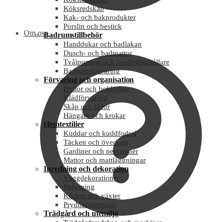
Köksredskap
Kak- och bakprodukter
Porslin och bestick
Om oss
Badrumstillbehör
Handdukar och badlakan
Dusch- och badmattor
Tvålpumpar och tandborstehållare
Badrumsförvaring
Förvaring och organisation
Hyllor och bokhyllor
Klädförvaring
Skåp och lådor
Hängare och krokar
Hemtextilier
Kuddar och kuddfodral
Täcken och överkast
Gardiner och persienner
Mattor och mattläggningar
Inredning och dekoration
Väggdekorationer
Belysning
Krukor och växter
Prydnadsföremål
Trädgård och utemiljö