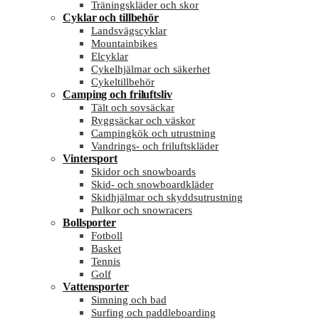
Träningskläder och skor
Cyklar och tillbehör
Landsvägscyklar
Mountainbikes
Elcyklar
Cykelhjälmar och säkerhet
Cykeltillbehör
Camping och friluftsliv
Tält och sovsäckar
Ryggsäckar och väskor
Campingkök och utrustning
Vandrings- och friluftskläder
Vintersport
Skidor och snowboards
Skid- och snowboardkläder
Skidhjälmar och skyddsutrustning
Pulkor och snowracers
Bollsporter
Fotboll
Basket
Tennis
Golf
Vattensporter
Simning och bad
Surfing och paddleboarding