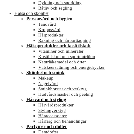
Dykning och snorkling
Båtliv och segling
Hälsa och skönhet
Personvård och hygien
Tandvård
Kroppsvård
Hårprodukter
Rakning och hårborttagning
Hälsoprodukter och kosttillskott
Vitaminer och mineraler
Kosttillskott och sportnutrition
Naturläkemedel och örter
Vätskeersättning och energidrycker
Skönhet och smink
Makeup
Nagelvård
Sminkborstar och verktyg
Hudvårdsmasker och peeling
Hårvård och styling
Hårvårdsprodukter
Stylingverktyg
Håraccessoarer
Hårfärg och behandlingar
Parfymer och dofter
Damdofter