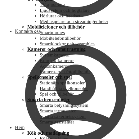
TV-apparater
Ljudsystem och högtalare
Hörlurar och headset
Mediaspelare och streamingenheter
Mobiltelefoner och tillbehör
Kontakta oss
Smartphones
Mobiltelefontillbehör
Smartklockor och wearables
Kameror och fotoutrustning
Systemkameror
Kompaktkameror
Actionkameror
Kamera- och fototillbehör
Spelkonsoler och spel
Stationära spelkonsoler
Handhållna spelkonsoler
Spel och tillbehör
Smarta hem-enheter
Smarta belysningssystem
Smarta termostater
Smarta säkerhetssystem
Smarta assistenter
Hem
Kök och matlagning
Köksmaskiner