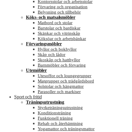
Kontorsstolar och arbetsstolar
Förvaring och organisation
Belysning och tillbehör
Köks- och matsalsmöbler
Matbord och stolar
Barstolar och bardiskar
Skänkar och vitrinskåp
Köksöar och arbetsbänkar
Förvaringsmöbler
Hyllor och bokhyllor
Skåp och lådor
Skoskåp och hatthyllor
Barnmöbler och förvaring
Utemöbler
Utesoffor och loungegrupper
Matgrupper och trädgårdsbord
Solstolar och hängmattor
Parasoller och markiser
Sport och fritid
Träningsutrustning
Styrketräningsutrustning
Konditionsträning
Funktionell träning
Rehab och återhämtning
Yogamattor och träningsmattor