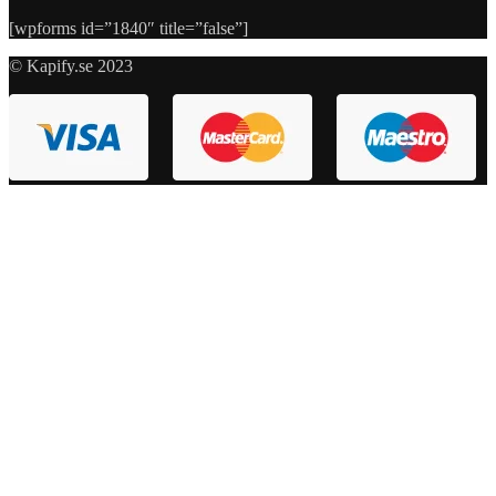
[wpforms id=”1840″ title=”false”]
© Kapify.se 2023