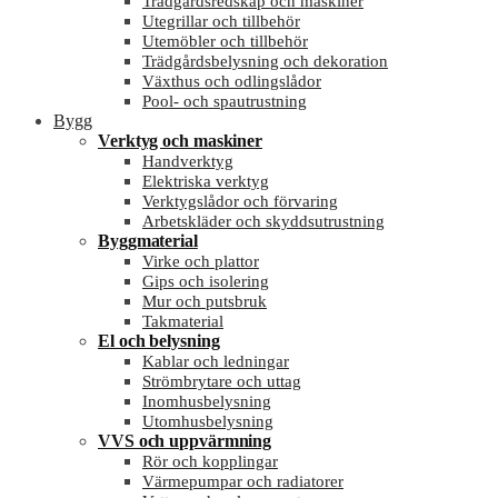
Trädgårdsredskap och maskiner
Utegrillar och tillbehör
Utemöbler och tillbehör
Trädgårdsbelysning och dekoration
Växthus och odlingslådor
Pool- och spautrustning
Bygg
Verktyg och maskiner
Handverktyg
Elektriska verktyg
Verktygslådor och förvaring
Arbetskläder och skyddsutrustning
Byggmaterial
Virke och plattor
Gips och isolering
Mur och putsbruk
Takmaterial
El och belysning
Kablar och ledningar
Strömbrytare och uttag
Inomhusbelysning
Utomhusbelysning
VVS och uppvärmning
Rör och kopplingar
Värmepumpar och radiatorer