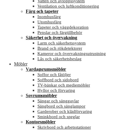
Vatten och avloppssystem
Ventilation och luftkonditionering
Färg och tapeter
Inomhusfärg
Utomhusfärg
Tapeter och väggdekoration
Penslar och färgtillbehör
Säkerhet och övervakning
Larm och säkerhetssystem
Brand och rökdetektorer
Kameror och övervakningsutrustning
Lås och säkerhetsbeslag
Möbler
Vardagsrumsmöbler
Soffor och fåtöljer
Soffbord och sidobord
TV-bänkar och mediemöbler
Hyllor och förvaring
Sovrumsmöbler
Sängar och sänggavlar
Sängbord och sänglampor
Garderober och klädförvaring
Sminkbord och speglar
Kontorsmöbler
Skrivbord och arbetsstationer