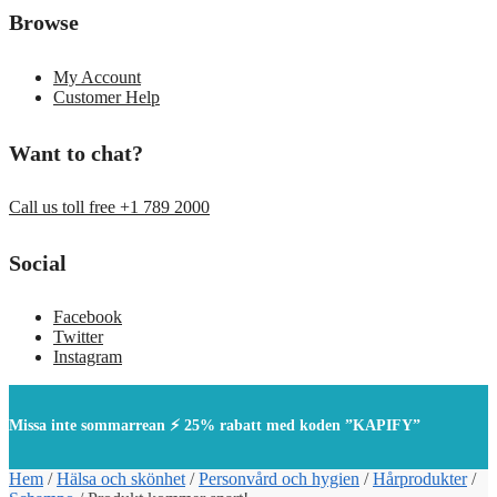
Browse
My Account
Customer Help
Want to chat?
Call us toll free +1 789 2000
Social
Facebook
Twitter
Instagram
Missa inte sommarrean ⚡ 25% rabatt med koden ”KAPIFY”
Hem
/
Hälsa och skönhet
/
Personvård och hygien
/
Hårprodukter
/