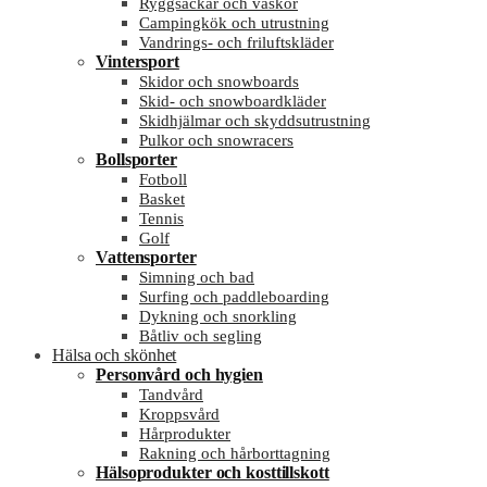
Ryggsäckar och väskor
Campingkök och utrustning
Vandrings- och friluftskläder
Vintersport
Skidor och snowboards
Skid- och snowboardkläder
Skidhjälmar och skyddsutrustning
Pulkor och snowracers
Bollsporter
Fotboll
Basket
Tennis
Golf
Vattensporter
Simning och bad
Surfing och paddleboarding
Dykning och snorkling
Båtliv och segling
Hälsa och skönhet
Personvård och hygien
Tandvård
Kroppsvård
Hårprodukter
Rakning och hårborttagning
Hälsoprodukter och kosttillskott