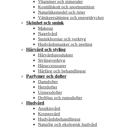
Vitaminer och mineraler
Kosttillskott och sportnutrition
Naturläkemedel och örter
Vätskeersättning och energidrycker
Skönhet och smink
Makeup
Nagelvård
Sminkborstar och verktyg
Hudvårdsmasker och peeling
Hårvård och styling
Hårvårdsprodukter
Stylingverktyg
Håraccessoarer
Hårfärg och behandlingar
Parfymer och dofter
Damdofter
Herrdofter
Unisexdofter
Doftljus och rumsdofter
Hudvård
Ansiktsvård
Kroppsvård
Hudvårdsbehandlingar
Naturlig och ekologisk hudvård