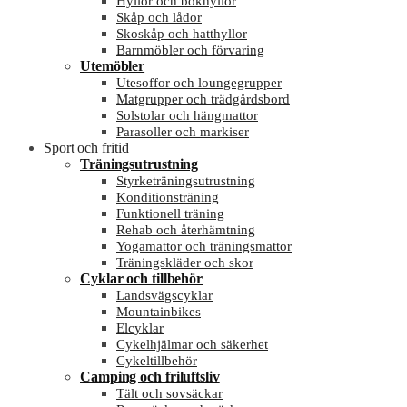
Hyllor och bokhyllor
Skåp och lådor
Skoskåp och hatthyllor
Barnmöbler och förvaring
Utemöbler
Utesoffor och loungegrupper
Matgrupper och trädgårdsbord
Solstolar och hängmattor
Parasoller och markiser
Sport och fritid
Träningsutrustning
Styrketräningsutrustning
Konditionsträning
Funktionell träning
Rehab och återhämtning
Yogamattor och träningsmattor
Träningskläder och skor
Cyklar och tillbehör
Landsvägscyklar
Mountainbikes
Elcyklar
Cykelhjälmar och säkerhet
Cykeltillbehör
Camping och friluftsliv
Tält och sovsäckar