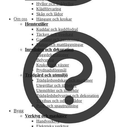
Hyllor och bokhyllor
Klädförvaring
Skåp och lådor
Om oss
Hängare och krokar
Hemtextilier
Kuddar och kuddfodral
Täcken och överkast
Gardiner och persienner
Mattor och mattläggningar
Inredning och dekoration
Väggdekorationer
Belysning
Krukor och växter
Prydnadsföremål
Trädgård och utemiljö
Trädgårdsredskap och maskiner
Utegrillar och tillbehör
Utemöbler och tillbehör
Trädgårdsbelysning och dekoration
Växthus och odlingslådor
Pool- och spautrustning
Bygg
Verktyg och maskiner
Handverktyg
Elektriska verktyg