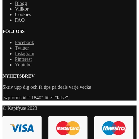
Blogg
Villkor
Cookies
FAQ
FÖLJ OSS
Facebook
Twitter
Instagram
Pinterest
Youtube
NYHETSBREV
Skriv upp dig och få tips på deals varje vecka
[wpforms id=”1840″ title=”false”]
© Kapify.se 2023