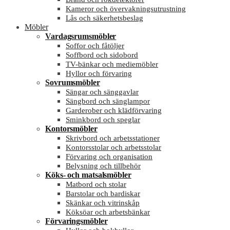
Kameror och övervakningsutrustning
Lås och säkerhetsbeslag
Möbler
Vardagsrumsmöbler
Soffor och fåtöljer
Soffbord och sidobord
TV-bänkar och mediemöbler
Hyllor och förvaring
Sovrumsmöbler
Sängar och sänggavlar
Sängbord och sänglampor
Garderober och klädförvaring
Sminkbord och speglar
Kontorsmöbler
Skrivbord och arbetsstationer
Kontorsstolar och arbetsstolar
Förvaring och organisation
Belysning och tillbehör
Köks- och matsalsmöbler
Matbord och stolar
Barstolar och bardiskar
Skänkar och vitrinskåp
Köksöar och arbetsbänkar
Förvaringsmöbler