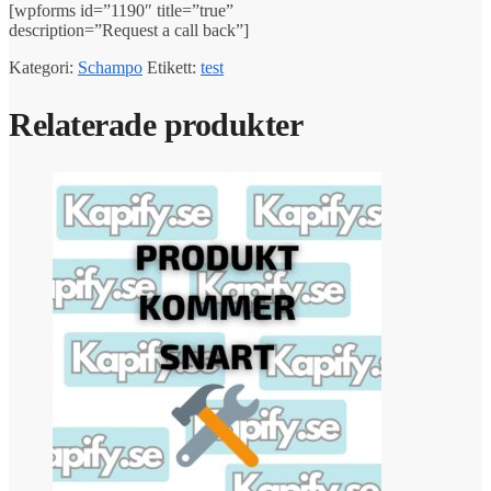
[wpforms id=”1190″ title=”true”
description=”Request a call back”]
Kategori:
Schampo
Etikett:
test
Relaterade produkter