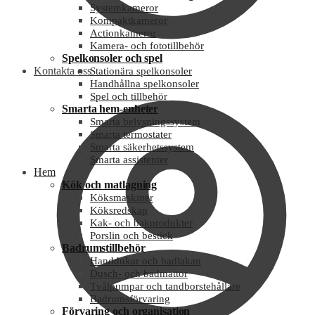
Systemkameror
Kompaktkameror
Actionkameror
Kamera- och fototillbehör
Spelkonsoler och spel
Kontakta oss
Stationära spelkonsoler
Handhållna spelkonsoler
Spel och tillbehör
Smarta hem-enheter
Smarta belysningssystem
Smarta termostater
Smarta säkerhetssystem
Smarta assistenter
Hem
Kök och matlagning
Köksmaskiner
Köksredskap
Kak- och bakprodukter
Porslin och bestick
Badrumstillbehör
Handdukar och badlakan
Dusch- och badmattor
Tvålpumpar och tandborstehållare
Badrumsförvaring
Förvaring och organisation