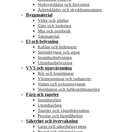
Verktygslådor och förvaring
Arbetskläder och skyddsutrustning
Byggmaterial
Virke och plattor
Gips och isolering
Mur och putsbruk
Takmaterial
El och belysning
Kablar och ledningar
Strömbrytare och uttag
Inomhusbelysning
Utomhusbelysning
VVS och uppvärmning
Rör och kopplingar
Värmepumpar och radiatorer
Vatten och avloppssystem
Ventilation och luftkonditionering
Färg och tapeter
Inomhusfärg
Utomhusfärg
Tapeter och väggdekoration
Penslar och färgtillbehör
Säkerhet och övervakning
Larm och säkerhetssystem
Brand och rökdetektorer