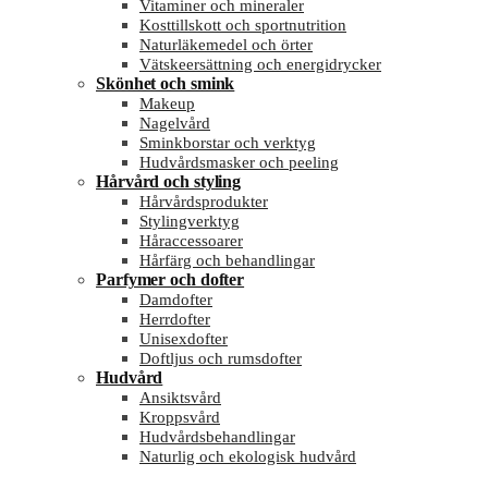
Vitaminer och mineraler
Kosttillskott och sportnutrition
Naturläkemedel och örter
Vätskeersättning och energidrycker
Skönhet och smink
Makeup
Nagelvård
Sminkborstar och verktyg
Hudvårdsmasker och peeling
Hårvård och styling
Hårvårdsprodukter
Stylingverktyg
Håraccessoarer
Hårfärg och behandlingar
Parfymer och dofter
Damdofter
Herrdofter
Unisexdofter
Doftljus och rumsdofter
Hudvård
Ansiktsvård
Kroppsvård
Hudvårdsbehandlingar
Naturlig och ekologisk hudvård