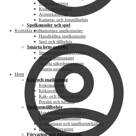
Systemkameror
Kompaktkameror
Actionkameror
Kamera- och fototillbehör
Spelkonsoler och spel
Kontakta oss
Stationära spelkonsoler
Handhållna spelkonsoler
Spel och tillbehör
Smarta hem-enheter
Smarta belysningssystem
Smarta termostater
Smarta säkerhetssystem
Smarta assistenter
Hem
Kök och matlagning
Köksmaskiner
Köksredskap
Kak- och bakprodukter
Porslin och bestick
Badrumstillbehör
Handdukar och badlakan
Dusch- och badmattor
Tvålpumpar och tandborstehållare
Badrumsförvaring
Förvaring och organisation