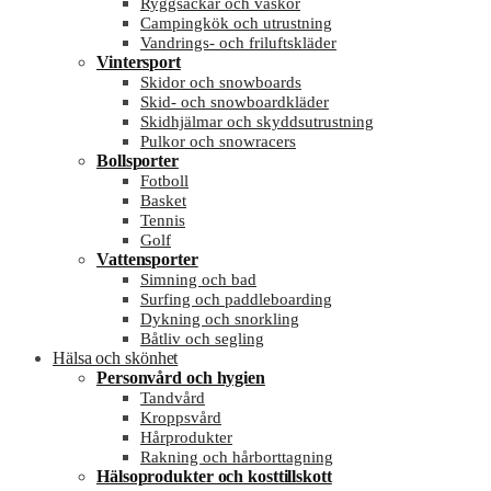
Ryggsäckar och väskor
Campingkök och utrustning
Vandrings- och friluftskläder
Vintersport
Skidor och snowboards
Skid- och snowboardkläder
Skidhjälmar och skyddsutrustning
Pulkor och snowracers
Bollsporter
Fotboll
Basket
Tennis
Golf
Vattensporter
Simning och bad
Surfing och paddleboarding
Dykning och snorkling
Båtliv och segling
Hälsa och skönhet
Personvård och hygien
Tandvård
Kroppsvård
Hårprodukter
Rakning och hårborttagning
Hälsoprodukter och kosttillskott