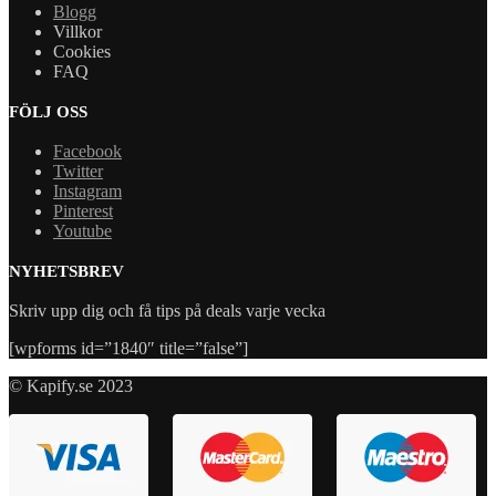
Blogg
Villkor
Cookies
FAQ
FÖLJ OSS
Facebook
Twitter
Instagram
Pinterest
Youtube
NYHETSBREV
Skriv upp dig och få tips på deals varje vecka
[wpforms id=”1840″ title=”false”]
© Kapify.se 2023