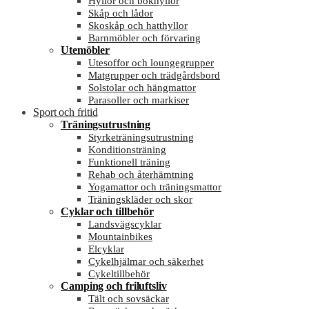
Hyllor och bokhyllor
Skåp och lådor
Skoskåp och hatthyllor
Barnmöbler och förvaring
Utemöbler
Utesoffor och loungegrupper
Matgrupper och trädgårdsbord
Solstolar och hängmattor
Parasoller och markiser
Sport och fritid
Träningsutrustning
Styrketräningsutrustning
Konditionsträning
Funktionell träning
Rehab och återhämtning
Yogamattor och träningsmattor
Träningskläder och skor
Cyklar och tillbehör
Landsvägscyklar
Mountainbikes
Elcyklar
Cykelhjälmar och säkerhet
Cykeltillbehör
Camping och friluftsliv
Tält och sovsäckar