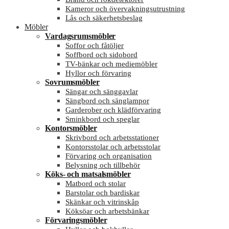
Kameror och övervakningsutrustning
Lås och säkerhetsbeslag
Möbler
Vardagsrumsmöbler
Soffor och fåtöljer
Soffbord och sidobord
TV-bänkar och mediemöbler
Hyllor och förvaring
Sovrumsmöbler
Sängar och sänggavlar
Sängbord och sänglampor
Garderober och klädförvaring
Sminkbord och speglar
Kontorsmöbler
Skrivbord och arbetsstationer
Kontorsstolar och arbetsstolar
Förvaring och organisation
Belysning och tillbehör
Köks- och matsalsmöbler
Matbord och stolar
Barstolar och bardiskar
Skänkar och vitrinskåp
Köksöar och arbetsbänkar
Förvaringsmöbler