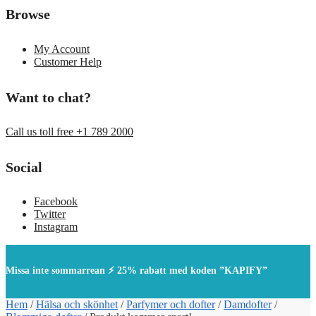
Browse
My Account
Customer Help
Want to chat?
Call us toll free +1 789 2000
Social
Facebook
Twitter
Instagram
Missa inte sommarrean ⚡ 25% rabatt med koden ”KAPIFY”
Hem
/
Hälsa och skönhet
/
Parfymer och dofter
/
Damdofter
/