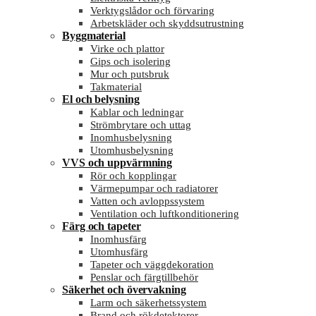
Verktygslådor och förvaring
Arbetskläder och skyddsutrustning
Byggmaterial
Virke och plattor
Gips och isolering
Mur och putsbruk
Takmaterial
El och belysning
Kablar och ledningar
Strömbrytare och uttag
Inomhusbelysning
Utomhusbelysning
VVS och uppvärmning
Rör och kopplingar
Värmepumpar och radiatorer
Vatten och avloppssystem
Ventilation och luftkonditionering
Färg och tapeter
Inomhusfärg
Utomhusfärg
Tapeter och väggdekoration
Penslar och färgtillbehör
Säkerhet och övervakning
Larm och säkerhetssystem
Brand och rökdetektorer