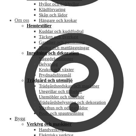
Hyllor och bokhyllor
Klädförvaring
Skåp och lådor
Om oss
Hängare och krokar
Hemtextilier
Kuddar och kuddfodral
Täcken och överkast
Gardiner och persienner
Mattor och mattläggningar
Inredning och dekoration
Väggdekorationer
Belysning
Krukor och växter
Prydnadsföremål
Trädgård och utemiljö
Trädgårdsredskap och maskiner
Utegrillar och tillbehör
Utemöbler och tillbehör
Trädgårdsbelysning och dekoration
Växthus och odlingslådor
Pool- och spautrustning
Bygg
Verktyg och maskiner
Handverktyg
Elektriska verktyg