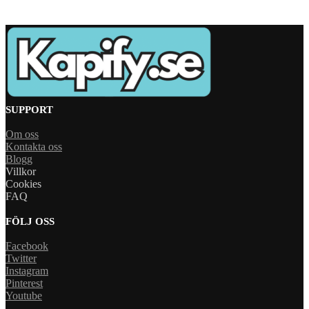
SUPPORT
Om oss
Kontakta oss
Blogg
Villkor
Cookies
FAQ
FÖLJ OSS
Facebook
Twitter
Instagram
Pinterest
Youtube