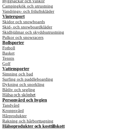
Ryggsäckar och väskor
Campingkök och utrustning
Vandrings- och friluftskläder
Vintersport
Skidor och snowboards
Skid- och snowboardkläder
Skidhjälmar och skyddsutrustning
Pulkor och snowracers
Bollsporter
Fotboll
Basket
Tennis
Golf
Vattensporter
Simning och bad
Surfing och paddleboarding
Dykning och snorkling
Båtliv och segling
Hälsa och skönhet
Personvård och hygien
Tandvård
Kroppsvård
Hårprodukter
Rakning och hårborttagning
Hälsoprodukter och kosttillskott