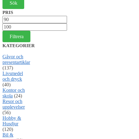
PRIS
Min
pris
Max
pris
Filtrera
KATEGORIER
Gåvor och
presentartiklar
(137)
Livsmedel
och dryck
(40)
Kontor och
skola
(24)
Resor och
upplevelser
(56)
Hobby &
Husdjur
(120)
Bil &