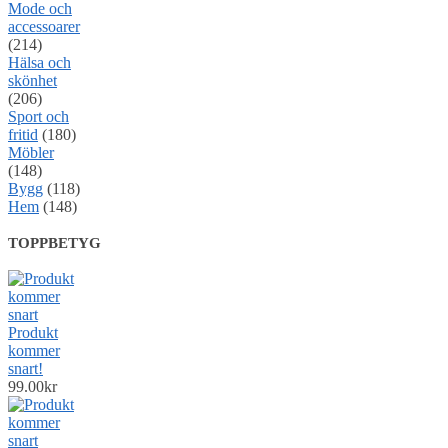
Mode och
accessoarer
(214)
Hälsa och
skönhet
(206)
Sport och
fritid
(180)
Möbler
(148)
Bygg
(118)
Hem
(148)
TOPPBETYG
Produkt
kommer
snart!
99.00
kr