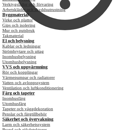
Verktygslådor och förvaring
Arbetskläder och skyddsutrustning
Byggmaterial
Virke och plattor
Gips och isolering
Mur och putsbruk
Takmaterial
El och belysning
Kablar och ledningar
Strömbrytare och uttag
Inomhusbelysning
Utomhusbelysning
VVS och uppvärmning
Rör och kopplingar
Värmepumpar och radiatorer
Vatten och avloppssystem
Ventilation och luftkonditionering
Färg och tapeter
Inomhusfärg
Utomhusfärg
Tapeter och väggdekoration
Penslar och färgtillbehör
Säkerhet och övervakning
Larm och säkerhetssystem
Brand och rökdetektorer