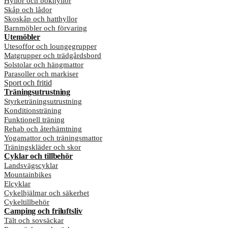
Hyllor och bokhyllor
Skåp och lådor
Skoskåp och hatthyllor
Barnmöbler och förvaring
Utemöbler
Utesoffor och loungegrupper
Matgrupper och trädgårdsbord
Solstolar och hängmattor
Parasoller och markiser
Sport och fritid
Träningsutrustning
Styrketräningsutrustning
Konditionsträning
Funktionell träning
Rehab och återhämtning
Yogamattor och träningsmattor
Träningskläder och skor
Cyklar och tillbehör
Landsvägscyklar
Mountainbikes
Elcyklar
Cykelhjälmar och säkerhet
Cykeltillbehör
Camping och friluftsliv
Tält och sovsäckar