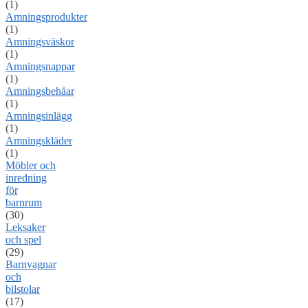
(1)
Amningsprodukter
(1)
Amningsväskor
(1)
Amningsnappar
(1)
Amningsbehåar
(1)
Amningsinlägg
(1)
Amningskläder
(1)
Möbler och
inredning
för
barnrum
(30)
Leksaker
och spel
(29)
Barnvagnar
och
bilstolar
(17)