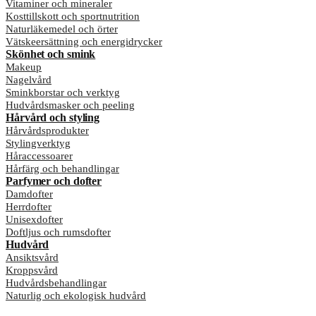
Vitaminer och mineraler
Kosttillskott och sportnutrition
Naturläkemedel och örter
Vätskeersättning och energidrycker
Skönhet och smink
Makeup
Nagelvård
Sminkborstar och verktyg
Hudvårdsmasker och peeling
Hårvård och styling
Hårvårdsprodukter
Stylingverktyg
Håraccessoarer
Hårfärg och behandlingar
Parfymer och dofter
Damdofter
Herrdofter
Unisexdofter
Doftljus och rumsdofter
Hudvård
Ansiktsvård
Kroppsvård
Hudvårdsbehandlingar
Naturlig och ekologisk hudvård