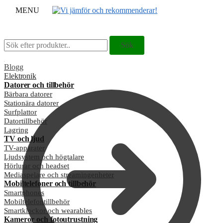
MENU
Sök
Sök
Sök
Sök
efter:
efter:
Blogg
Elektronik
Datorer och tillbehör
Bärbara datorer
Stationära datorer
Surfplattor
Datortillbehör
Lagring
TV och ljud
TV-apparater
Ljudsystem och högtalare
Hörlurar och headset
Mediaspelare och streamingenheter
Mobiltelefoner och tillbehör
Smartphones
Mobiltelefontillbehör
Smartklockor och wearables
Kameror och fotoutrustning