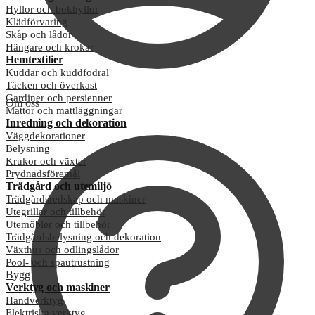
Hyllor och bokhyllor
Klädförvaring
Skåp och lådor
Hängare och krokar
Hemtextilier
Kuddar och kuddfodral
Täcken och överkast
Gardiner och persienner
Om oss
Mattor och mattläggningar
Inredning och dekoration
Väggdekorationer
Belysning
Krukor och växter
Prydnadsföremål
Trädgård och utemiljö
Trädgårdsredskap och maskiner
Utegrillar och tillbehör
Utemöbler och tillbehör
Trädgårdsbelysning och dekoration
Växthus och odlingslådor
Pool- och spautrustning
Bygg
Verktyg och maskiner
Handverktyg
Elektriska verktyg