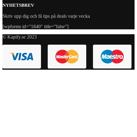
NYHETSBREV
Skriv upp dig och få tips på deals varje vecka
[wpforms id=”1840″ title=”false”]
© Kapify.se 2023