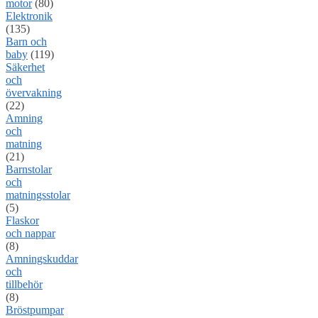
motor
(80)
Elektronik
(135)
Barn och
baby
(119)
Säkerhet
och
övervakning
(22)
Amning
och
matning
(21)
Barnstolar
och
matningsstolar
(5)
Flaskor
och nappar
(8)
Amningskuddar
och
tillbehör
(8)
Bröstpumpar