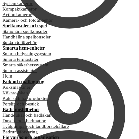
Systemkameror
Kompaktkameror
Actionkameror
Kamera- och fototillbehör
Spelkonsoler och spel
Stationära spelkonsoler
Handhållna spelkonsoler
Spel och tillbehör
Kontakta oss
Smarta hem-enheter
Smarta belysningssystem
Smarta termostater
Smarta säkerhetssystem
Smarta assistenter
Hem
Kök och matlagning
Köksmaskiner
Köksredskap
Kak- och bakprodukter
Porslin och bestick
Badrumstillbehör
Handdukar och badlakan
Dusch- och badmattor
Tvålpumpar och tandborstehållare
Badrumsförvaring
Förvaring och organisation