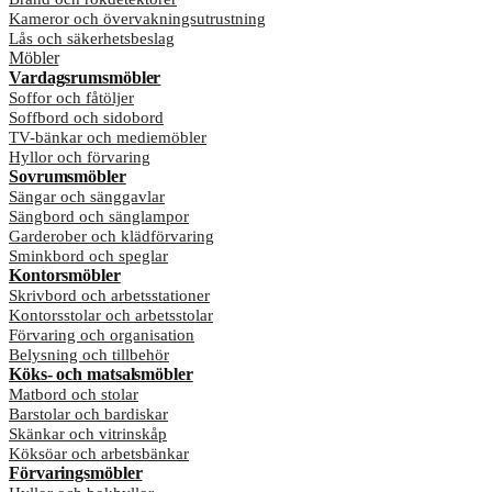
Kameror och övervakningsutrustning
Lås och säkerhetsbeslag
Möbler
Vardagsrumsmöbler
Soffor och fåtöljer
Soffbord och sidobord
TV-bänkar och mediemöbler
Hyllor och förvaring
Sovrumsmöbler
Sängar och sänggavlar
Sängbord och sänglampor
Garderober och klädförvaring
Sminkbord och speglar
Kontorsmöbler
Skrivbord och arbetsstationer
Kontorsstolar och arbetsstolar
Förvaring och organisation
Belysning och tillbehör
Köks- och matsalsmöbler
Matbord och stolar
Barstolar och bardiskar
Skänkar och vitrinskåp
Köksöar och arbetsbänkar
Förvaringsmöbler