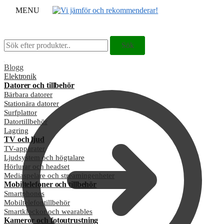
MENU
Sök
Sök
Sök
Sök
efter:
efter:
Blogg
Elektronik
Datorer och tillbehör
Bärbara datorer
Stationära datorer
Surfplattor
Datortillbehör
Lagring
TV och ljud
TV-apparater
Ljudsystem och högtalare
Hörlurar och headset
Mediaspelare och streamingenheter
Mobiltelefoner och tillbehör
Smartphones
Mobiltelefontillbehör
Smartklockor och wearables
Kameror och fotoutrustning