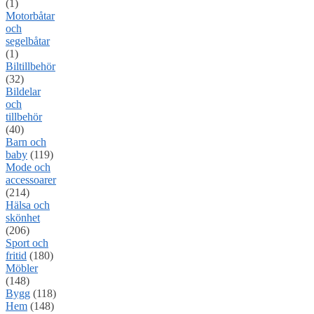
(1)
Motorbåtar
och
segelbåtar
(1)
Biltillbehör
(32)
Bildelar
och
tillbehör
(40)
Barn och
baby
(119)
Mode och
accessoarer
(214)
Hälsa och
skönhet
(206)
Sport och
fritid
(180)
Möbler
(148)
Bygg
(118)
Hem
(148)