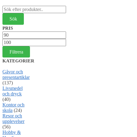
Sök
efter:
PRIS
Min
pris
Max
pris
Filtrera
KATEGORIER
Gåvor och
presentartiklar
(137)
Livsmedel
och dryck
(40)
Kontor och
skola
(24)
Resor och
upplevelser
(56)
Hobby &