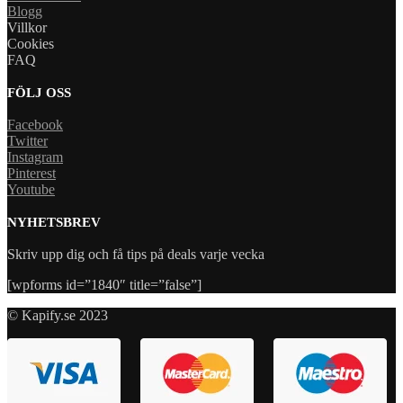
Blogg
Villkor
Cookies
FAQ
FÖLJ OSS
Facebook
Twitter
Instagram
Pinterest
Youtube
NYHETSBREV
Skriv upp dig och få tips på deals varje vecka
[wpforms id=”1840″ title=”false”]
© Kapify.se 2023