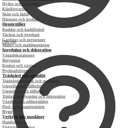
Hyllor och bokhyllor
Klädförvaring
Skåp och lådor
Hängare och krokar
Hemtextilier
Kuddar och kuddfodral
Täcken och överkast
Gardiner och persienner
Om oss
Mattor och mattläggningar
Inredning och dekoration
Väggdekorationer
Belysning
Krukor och växter
Prydnadsföremål
Trädgård och utemiljö
Trädgårdsredskap och maskiner
Utegrillar och tillbehör
Utemöbler och tillbehör
Trädgårdsbelysning och dekoration
Växthus och odlingslådor
Pool- och spautrustning
Bygg
Verktyg och maskiner
Handverktyg
Elektriska verktyg