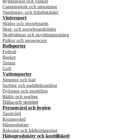
Ryggsäckar och väskor
Campingkök och utrustning
Vandrings- och friluftskläder
Vintersport
Skidor och snowboards
Skid- och snowboardkläder
Skidhjälmar och skyddsutrustning
Pulkor och snowracers
Bollsporter
Fotboll
Basket
Tennis
Golf
Vattensporter
Simning och bad
Surfing och paddleboarding
Dykning och snorkling
Båtliv och segling
Hälsa och skönhet
Personvård och hygien
Tandvård
Kroppsvård
Hårprodukter
Rakning och hårborttagning
Hälsoprodukter och kosttillskott