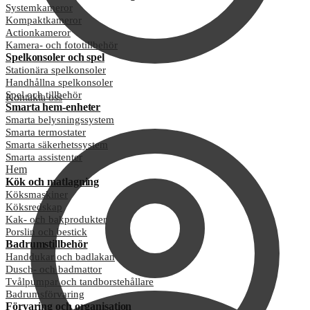
Systemkameror
Kompaktkameror
Actionkameror
Kamera- och fototillbehör
Spelkonsoler och spel
Stationära spelkonsoler
Handhållna spelkonsoler
Spel och tillbehör
Kontakta oss
Smarta hem-enheter
Smarta belysningssystem
Smarta termostater
Smarta säkerhetssystem
Smarta assistenter
Hem
Kök och matlagning
Köksmaskiner
Köksredskap
Kak- och bakprodukter
Porslin och bestick
Badrumstillbehör
Handdukar och badlakan
Dusch- och badmattor
Tvålpumpar och tandborstehållare
Badrumsförvaring
Förvaring och organisation