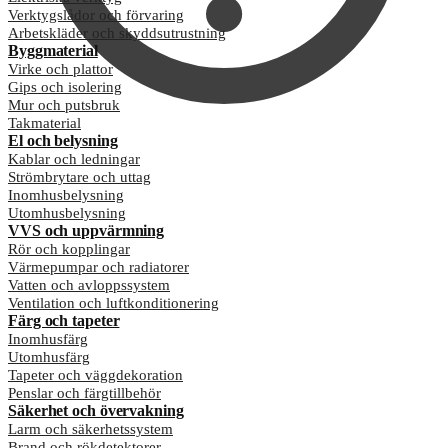
Verktygslådor och förvaring
Arbetskläder och skyddsutrustning
Byggmaterial
Virke och plattor
Gips och isolering
Mur och putsbruk
Takmaterial
El och belysning
Kablar och ledningar
Strömbrytare och uttag
Inomhusbelysning
Utomhusbelysning
VVS och uppvärmning
Rör och kopplingar
Värmepumpar och radiatorer
Vatten och avloppssystem
Ventilation och luftkonditionering
Färg och tapeter
Inomhusfärg
Utomhusfärg
Tapeter och väggdekoration
Penslar och färgtillbehör
Säkerhet och övervakning
Larm och säkerhetssystem
Brand och rökdetektorer