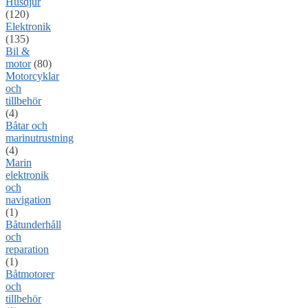
Husdjur
(120)
Elektronik
(135)
Bil &
motor
(80)
Motorcyklar
och
tillbehör
(4)
Båtar och
marinutrustning
(4)
Marin
elektronik
och
navigation
(1)
Båtunderhåll
och
reparation
(1)
Båtmotorer
och
tillbehör