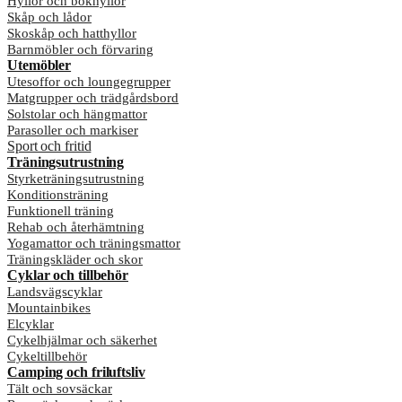
Hyllor och bokhyllor
Skåp och lådor
Skoskåp och hatthyllor
Barnmöbler och förvaring
Utemöbler
Utesoffor och loungegrupper
Matgrupper och trädgårdsbord
Solstolar och hängmattor
Parasoller och markiser
Sport och fritid
Träningsutrustning
Styrketräningsutrustning
Konditionsträning
Funktionell träning
Rehab och återhämtning
Yogamattor och träningsmattor
Träningskläder och skor
Cyklar och tillbehör
Landsvägscyklar
Mountainbikes
Elcyklar
Cykelhjälmar och säkerhet
Cykeltillbehör
Camping och friluftsliv
Tält och sovsäckar