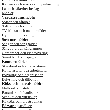
Kameror och övervakningsutrustning
Lås och säkerhetsbeslag
Möbler
Vardagsrumsmöbler
Soffor och fåtöljer
Soffbord och sidobord
TV-bänkar och mediemöbler
Hyllor och förvaring
Sovrumsmöbler
Sängar och sänggavlar
Sängbord och sänglampor
Garderober och klädförvaring
Sminkbord och speglar
Kontorsmöbler
Skrivbord och arbetsstationer
Kontorsstolar och arbetsstolar
Förvaring och organisation
Belysning och tillbehör
Köks- och matsalsmöbler
Matbord och stolar
Barstolar och bardiskar
Skänkar och vitrinskåp
Köksöar och arbetsbänkar
Förvaringsmöbler