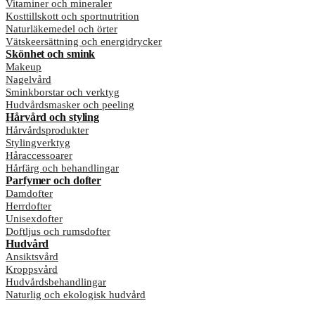
Vitaminer och mineraler
Kosttillskott och sportnutrition
Naturläkemedel och örter
Vätskeersättning och energidrycker
Skönhet och smink
Makeup
Nagelvård
Sminkborstar och verktyg
Hudvårdsmasker och peeling
Hårvård och styling
Hårvårdsprodukter
Stylingverktyg
Håraccessoarer
Hårfärg och behandlingar
Parfymer och dofter
Damdofter
Herrdofter
Unisexdofter
Doftljus och rumsdofter
Hudvård
Ansiktsvård
Kroppsvård
Hudvårdsbehandlingar
Naturlig och ekologisk hudvård