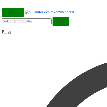
MENU
Sök
Sök
efter:
Blogg