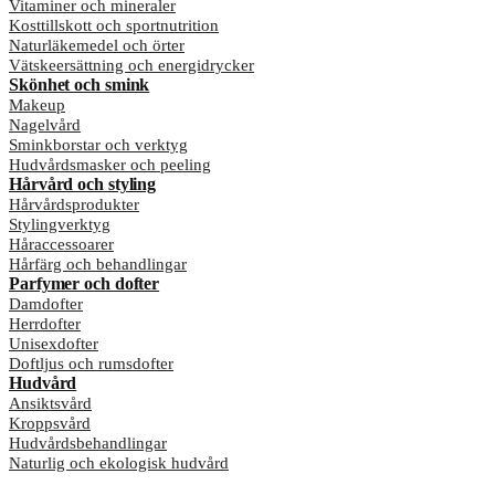
Vitaminer och mineraler
Kosttillskott och sportnutrition
Naturläkemedel och örter
Vätskeersättning och energidrycker
Skönhet och smink
Makeup
Nagelvård
Sminkborstar och verktyg
Hudvårdsmasker och peeling
Hårvård och styling
Hårvårdsprodukter
Stylingverktyg
Håraccessoarer
Hårfärg och behandlingar
Parfymer och dofter
Damdofter
Herrdofter
Unisexdofter
Doftljus och rumsdofter
Hudvård
Ansiktsvård
Kroppsvård
Hudvårdsbehandlingar
Naturlig och ekologisk hudvård