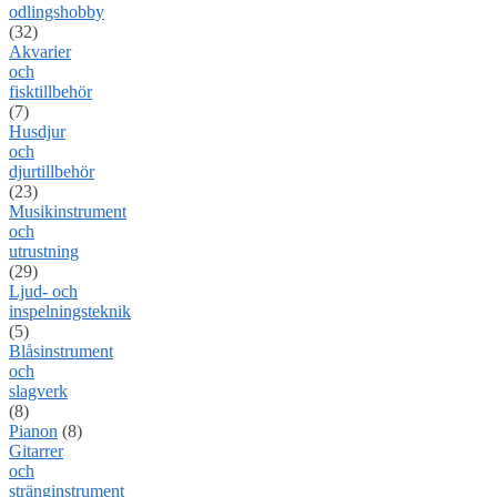
odlingshobby
(32)
Akvarier
och
fisktillbehör
(7)
Husdjur
och
djurtillbehör
(23)
Musikinstrument
och
utrustning
(29)
Ljud- och
inspelningsteknik
(5)
Blåsinstrument
och
slagverk
(8)
Pianon
(8)
Gitarrer
och
stränginstrument