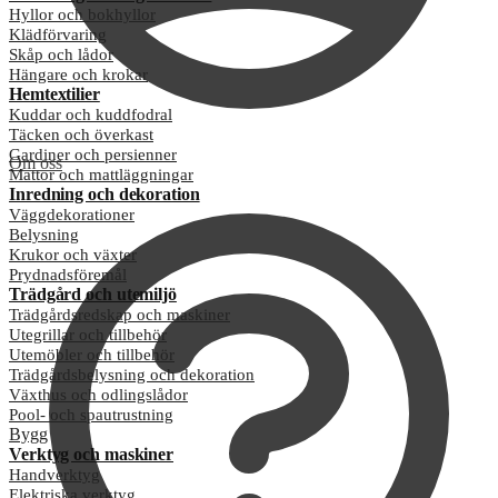
Hyllor och bokhyllor
Klädförvaring
Skåp och lådor
Hängare och krokar
Hemtextilier
Kuddar och kuddfodral
Täcken och överkast
Gardiner och persienner
Om oss
Mattor och mattläggningar
Inredning och dekoration
Väggdekorationer
Belysning
Krukor och växter
Prydnadsföremål
Trädgård och utemiljö
Trädgårdsredskap och maskiner
Utegrillar och tillbehör
Utemöbler och tillbehör
Trädgårdsbelysning och dekoration
Växthus och odlingslådor
Pool- och spautrustning
Bygg
Verktyg och maskiner
Handverktyg
Elektriska verktyg