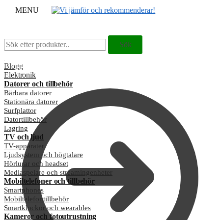
MENU
Sök
Sök
Sök
Sök
efter:
efter:
Blogg
Elektronik
Datorer och tillbehör
Bärbara datorer
Stationära datorer
Surfplattor
Datortillbehör
Lagring
TV och ljud
TV-apparater
Ljudsystem och högtalare
Hörlurar och headset
Mediaspelare och streamingenheter
Mobiltelefoner och tillbehör
Smartphones
Mobiltelefontillbehör
Smartklockor och wearables
Kameror och fotoutrustning