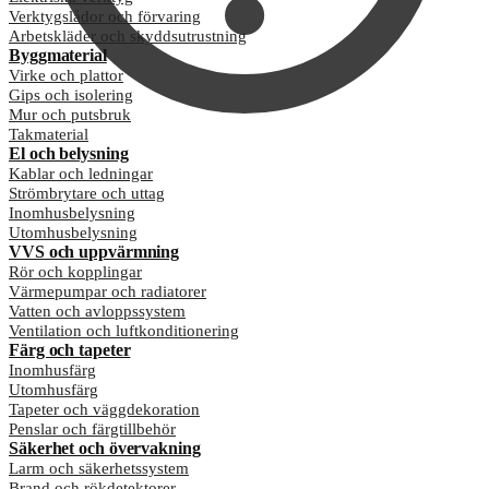
Verktygslådor och förvaring
Arbetskläder och skyddsutrustning
Byggmaterial
Virke och plattor
Gips och isolering
Mur och putsbruk
Takmaterial
El och belysning
Kablar och ledningar
Strömbrytare och uttag
Inomhusbelysning
Utomhusbelysning
VVS och uppvärmning
Rör och kopplingar
Värmepumpar och radiatorer
Vatten och avloppssystem
Ventilation och luftkonditionering
Färg och tapeter
Inomhusfärg
Utomhusfärg
Tapeter och väggdekoration
Penslar och färgtillbehör
Säkerhet och övervakning
Larm och säkerhetssystem
Brand och rökdetektorer