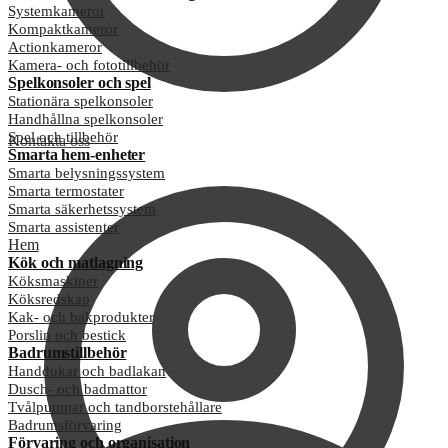
Systemkameror
Kompaktkameror
Actionkameror
Kamera- och fototillbehör
Spelkonsoler och spel
Stationära spelkonsoler
Handhållna spelkonsoler
Spel och tillbehör
Kontakta oss
Smarta hem-enheter
Smarta belysningssystem
Smarta termostater
Smarta säkerhetssystem
Smarta assistenter
Hem
Kök och matlagning
Köksmaskiner
Köksredskap
Kak- och bakprodukter
Porslin och bestick
Badrumstillbehör
Handdukar och badlakan
Dusch- och badmattor
Tvålpumpar och tandborstehållare
Badrumsförvaring
Förvaring och organisation