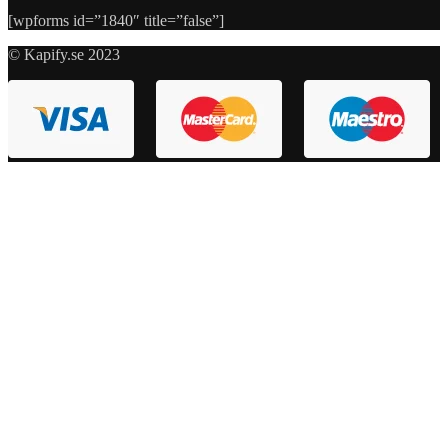
[wpforms id=”1840″ title=”false”]
© Kapify.se 2023