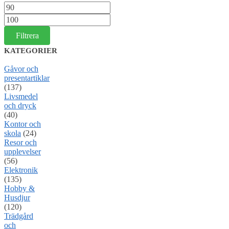
Min
pris
Max
pris
Filtrera
KATEGORIER
Gåvor och
presentartiklar
(137)
Livsmedel
och dryck
(40)
Kontor och
skola
(24)
Resor och
upplevelser
(56)
Elektronik
(135)
Hobby &
Husdjur
(120)
Trädgård
och