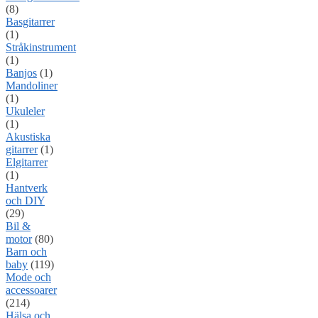
(8)
Basgitarrer
(1)
Stråkinstrument
(1)
Banjos
(1)
Mandoliner
(1)
Ukuleler
(1)
Akustiska
gitarrer
(1)
Elgitarrer
(1)
Hantverk
och DIY
(29)
Bil &
motor
(80)
Barn och
baby
(119)
Mode och
accessoarer
(214)
Hälsa och