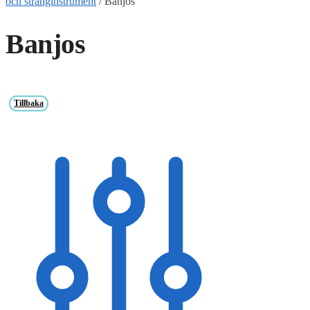
och stränginstrument
/
Banjos
Banjos
Tillbaka