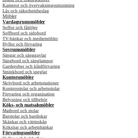
Kameror och övervakningsutrustning
Lås och säkerhetsbeslag
Möbler
Vardagsrumsmöbler
Soffor och fåtöljer
Soffbord och sidobord
TV-bänkar och mediemöbler
Hyllor och förvaring
Sovrumsmöbler
Sängar och sänggavlar
Sängbord och sänglampor
Garderober och klädförvaring
Sminkbord och speglar
Kontorsmöbler
Skrivbord och arbetsstationer
Kontorsstolar och arbetsstolar
Förvaring och organisation
Belysning och tillbehör
Köks- och matsalsmöbler
Matbord och stolar
Barstolar och bardiskar
Skänkar och vitrinskåp
Köksöar och arbetsbänkar
Förvaringsmöbler