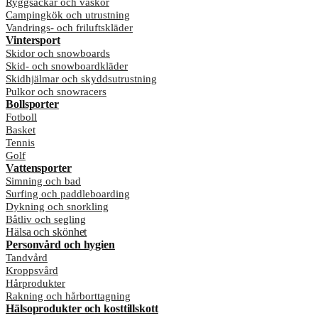
Ryggsäckar och väskor
Campingkök och utrustning
Vandrings- och friluftskläder
Vintersport
Skidor och snowboards
Skid- och snowboardkläder
Skidhjälmar och skyddsutrustning
Pulkor och snowracers
Bollsporter
Fotboll
Basket
Tennis
Golf
Vattensporter
Simning och bad
Surfing och paddleboarding
Dykning och snorkling
Båtliv och segling
Hälsa och skönhet
Personvård och hygien
Tandvård
Kroppsvård
Hårprodukter
Rakning och hårborttagning
Hälsoprodukter och kosttillskott