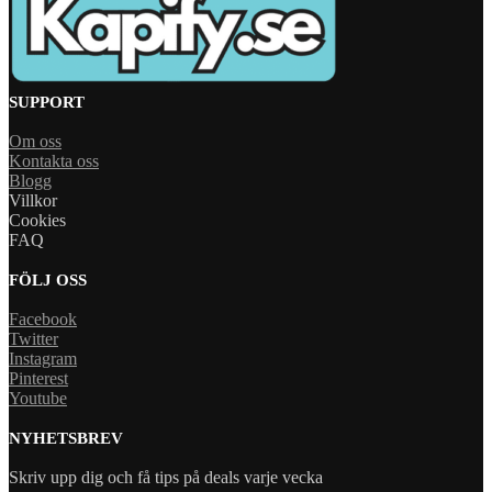
SUPPORT
Om oss
Kontakta oss
Blogg
Villkor
Cookies
FAQ
FÖLJ OSS
Facebook
Twitter
Instagram
Pinterest
Youtube
NYHETSBREV
Skriv upp dig och få tips på deals varje vecka