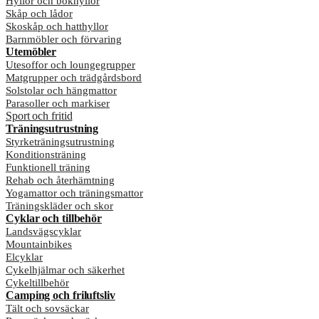
Hyllor och bokhyllor
Skåp och lådor
Skoskåp och hatthyllor
Barnmöbler och förvaring
Utemöbler
Utesoffor och loungegrupper
Matgrupper och trädgårdsbord
Solstolar och hängmattor
Parasoller och markiser
Sport och fritid
Träningsutrustning
Styrketräningsutrustning
Konditionsträning
Funktionell träning
Rehab och återhämtning
Yogamattor och träningsmattor
Träningskläder och skor
Cyklar och tillbehör
Landsvägscyklar
Mountainbikes
Elcyklar
Cykelhjälmar och säkerhet
Cykeltillbehör
Camping och friluftsliv
Tält och sovsäckar