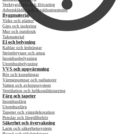
Verktygslådor och förvaring
Arbetskläder och skyddsutrustning
Byggmaterial
Virke och plattor
Gips och isolering
Mur och putsbruk
Takmaterial
El och belysning
Kablar och ledningar
Strömbrytare och uttag
Inomhusbelysning
Utomhusbelysning
VVS och uppvärmning
Rör och kopplingar
Värmepumpar och radiatorer
Vatten och avloppssystem
Ventilation och luftkonditionering
Färg och tapeter
Inomhusfärg
Utomhusfärg
Tapeter och väggdekoration
Penslar och färgtillbehör
Säkerhet och övervakning
Larm och säkerhetssystem
Brand och rökdetektorer