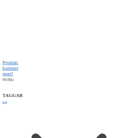
Produkt
kommer
snart!
99.00
kr
TAGGAR
test