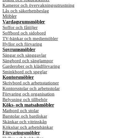
Kameror och övervakningsutrustning
Lås och säkerhetsbeslag
Möbler
Vardagsrumsmöbler
Soffor och fåtöljer
Soffbord och sidobord
TV-bänkar och mediemöbler
Hyllor och förvaring
Sovrumsmöbler
Sängar och sänggavlar
Sängbord och sänglampor
Garderober och klädförvaring
Sminkbord och speglar
Kontorsmöbler
Skrivbord och arbetsstationer
Kontorsstolar och arbetsstolar
Förvaring och organisation
Belysning och tillbehör
Köks- och matsalsmöbler
Matbord och stolar
Barstolar och bardiskar
Skänkar och vitrinskåp
Köksöar och arbetsbänkar
Förvaringsmöbler