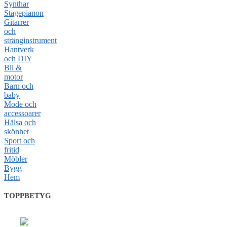
Synthar
Stagepianon
Gitarrer
och
stränginstrument
Hantverk
och DIY
Bil &
motor
Barn och
baby
Mode och
accessoarer
Hälsa och
skönhet
Sport och
fritid
Möbler
Bygg
Hem
TOPPBETYG