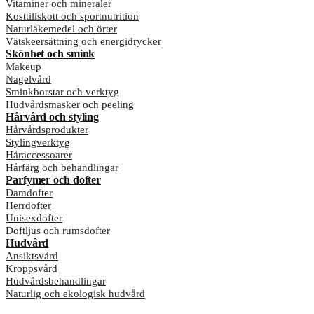
Vitaminer och mineraler
Kosttillskott och sportnutrition
Naturläkemedel och örter
Vätskeersättning och energidrycker
Skönhet och smink
Makeup
Nagelvård
Sminkborstar och verktyg
Hudvårdsmasker och peeling
Hårvård och styling
Hårvårdsprodukter
Stylingverktyg
Håraccessoarer
Hårfärg och behandlingar
Parfymer och dofter
Damdofter
Herrdofter
Unisexdofter
Doftljus och rumsdofter
Hudvård
Ansiktsvård
Kroppsvård
Hudvårdsbehandlingar
Naturlig och ekologisk hudvård