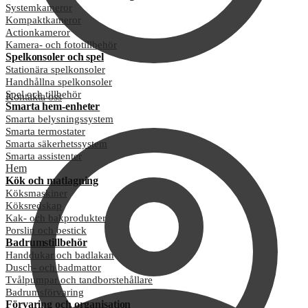
Systemkameror
Kompaktkameror
Actionkameror
Kamera- och fototillbehör
Spelkonsoler och spel
Stationära spelkonsoler
Handhållna spelkonsoler
Spel och tillbehör
Kontakta oss
Smarta hem-enheter
Smarta belysningssystem
Smarta termostater
Smarta säkerhetssystem
Smarta assistenter
Hem
Kök och matlagning
Köksmaskiner
Köksredskap
Kak- och bakprodukter
Porslin och bestick
Badrumstillbehör
Handdukar och badlakan
Dusch- och badmattor
Tvålpumpar och tandborstehållare
Badrumsförvaring
Förvaring och organisation