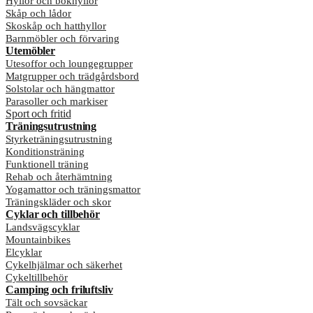
Hyllor och bokhyllor
Skåp och lådor
Skoskåp och hatthyllor
Barnmöbler och förvaring
Utemöbler
Utesoffor och loungegrupper
Matgrupper och trädgårdsbord
Solstolar och hängmattor
Parasoller och markiser
Sport och fritid
Träningsutrustning
Styrketräningsutrustning
Konditionsträning
Funktionell träning
Rehab och återhämtning
Yogamattor och träningsmattor
Träningskläder och skor
Cyklar och tillbehör
Landsvägscyklar
Mountainbikes
Elcyklar
Cykelhjälmar och säkerhet
Cykeltillbehör
Camping och friluftsliv
Tält och sovsäckar