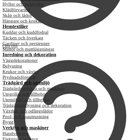
Hyllor och bokhyllor
Klädförvaring
Skåp och lådor
Hängare och krokar
Hemtextilier
Kuddar och kuddfodral
Täcken och överkast
Gardiner och persienner
Om oss
Mattor och mattläggningar
Inredning och dekoration
Väggdekorationer
Belysning
Krukor och växter
Prydnadsföremål
Trädgård och utemiljö
Trädgårdsredskap och maskiner
Utegrillar och tillbehör
Utemöbler och tillbehör
Trädgårdsbelysning och dekoration
Växthus och odlingslådor
Pool- och spautrustning
Bygg
Verktyg och maskiner
Handverktyg
Elektriska verktyg