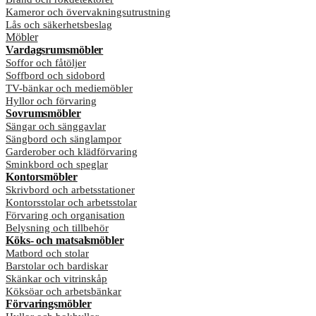
Kameror och övervakningsutrustning
Lås och säkerhetsbeslag
Möbler
Vardagsrumsmöbler
Soffor och fåtöljer
Soffbord och sidobord
TV-bänkar och mediemöbler
Hyllor och förvaring
Sovrumsmöbler
Sängar och sänggavlar
Sängbord och sänglampor
Garderober och klädförvaring
Sminkbord och speglar
Kontorsmöbler
Skrivbord och arbetsstationer
Kontorsstolar och arbetsstolar
Förvaring och organisation
Belysning och tillbehör
Köks- och matsalsmöbler
Matbord och stolar
Barstolar och bardiskar
Skänkar och vitrinskåp
Köksöar och arbetsbänkar
Förvaringsmöbler