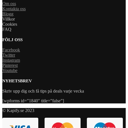
Om oss
Kontakta oss
Blogg
Villkor
Cookies
FAQ
FÖLJ OSS
Facebook
Twitter
Instagram
Pinterest
Youtube
NYHETSBREV
Skriv upp dig och få tips på deals varje vecka
[wpforms id=”1840″ title=”false”]
© Kapify.se 2023