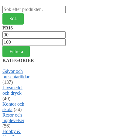
Sök
efter:
PRIS
Min
pris
Max
pris
Filtrera
KATEGORIER
Gåvor och
presentartiklar
(137)
Livsmedel
och dryck
(40)
Kontor och
skola
(24)
Resor och
upplevelser
(56)
Hobby &