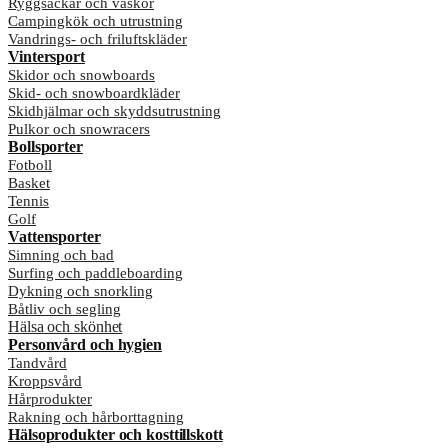
Ryggsäckar och väskor
Campingkök och utrustning
Vandrings- och friluftskläder
Vintersport
Skidor och snowboards
Skid- och snowboardkläder
Skidhjälmar och skyddsutrustning
Pulkor och snowracers
Bollsporter
Fotboll
Basket
Tennis
Golf
Vattensporter
Simning och bad
Surfing och paddleboarding
Dykning och snorkling
Båtliv och segling
Hälsa och skönhet
Personvård och hygien
Tandvård
Kroppsvård
Hårprodukter
Rakning och hårborttagning
Hälsoprodukter och kosttillskott