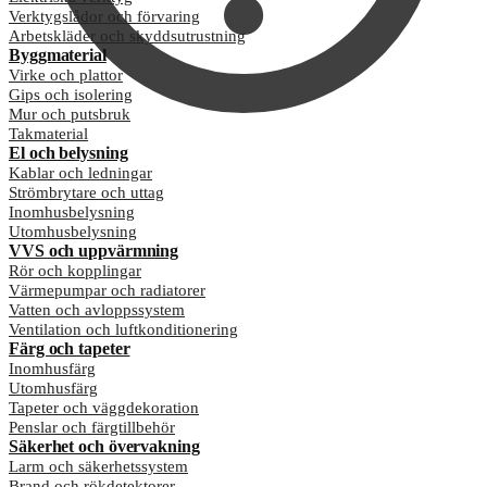
Verktygslådor och förvaring
Arbetskläder och skyddsutrustning
Byggmaterial
Virke och plattor
Gips och isolering
Mur och putsbruk
Takmaterial
El och belysning
Kablar och ledningar
Strömbrytare och uttag
Inomhusbelysning
Utomhusbelysning
VVS och uppvärmning
Rör och kopplingar
Värmepumpar och radiatorer
Vatten och avloppssystem
Ventilation och luftkonditionering
Färg och tapeter
Inomhusfärg
Utomhusfärg
Tapeter och väggdekoration
Penslar och färgtillbehör
Säkerhet och övervakning
Larm och säkerhetssystem
Brand och rökdetektorer