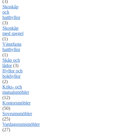
(3)
Skoskåp
och
hatthyllor
(3)
Skoskåp
med spegel
(1)
Väggfasta
hatthyllor
(1)
Skåp och
lådor
(3)
Hyllor och
bokhyllor
(2)
Köks- och
matsalsmöbler
(12)
Kontorsmöbler
(50)
Sovrumsmöbler
(25)
Vardagsrumsmöbler
(27)