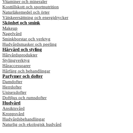
Vitaminer och mineraler
Kosttillskott och sportnutrition
Naturläkemedel och örter
Vätskeersättning och energidrycker
Skönhet och smink
Makeup
Nagelvård
Sminkborstar och verktyg
Hudvårdsmasker och peeling
Hårvård och styling
Hårvårdsprodukter
Stylingverktyg
Håraccessoarer
Hårfärg och behandlingar
Parfymer och dofter
Damdofter
Herrdofter
Unisexdofter
Doftljus och rumsdofter
Hudvård
Ansiktsvård
Kroppsvård
Hudvårdsbehandlingar
Naturlig och ekologisk hudvård