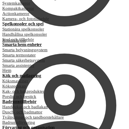
Systemkameror
Kompaktkameror
Actionkameror
Kamera- och fototillbehör
Spelkonsoler och spel
Stationära spelkonsoler
Handhållna spelkonsoler
Spel och tillbehör
Kontakta oss
Smarta hem-enheter
Smarta belysningssystem
Smarta termostater
Smarta säkerhetssystem
Smarta assistenter
Hem
Kök och matlagning
Köksmaskiner
Köksredskap
Kak- och bakprodukter
Porslin och bestick
Badrumstillbehör
Handdukar och badlakan
Dusch- och badmattor
Tvålpumpar och tandborstehållare
Badrumsförvaring
Förvaring och organisation