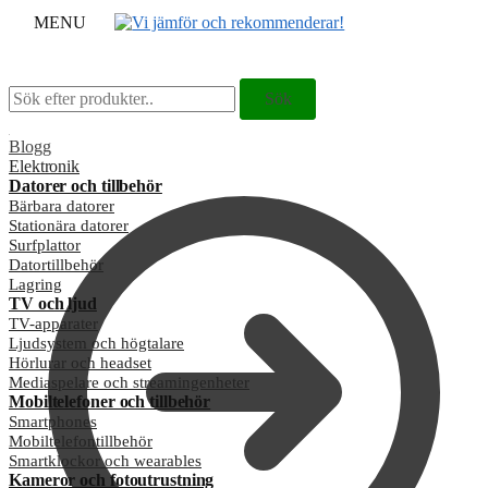
MENU
Sök
Sök
Sök
Sök
efter:
efter:
Blogg
Elektronik
Datorer och tillbehör
Bärbara datorer
Stationära datorer
Surfplattor
Datortillbehör
Lagring
TV och ljud
TV-apparater
Ljudsystem och högtalare
Hörlurar och headset
Mediaspelare och streamingenheter
Mobiltelefoner och tillbehör
Smartphones
Mobiltelefontillbehör
Smartklockor och wearables
Kameror och fotoutrustning