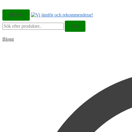
MENU
Sök
Sök
efter:
Blogg