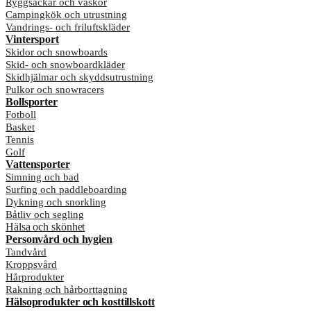
Ryggsäckar och väskor
Campingkök och utrustning
Vandrings- och friluftskläder
Vintersport
Skidor och snowboards
Skid- och snowboardkläder
Skidhjälmar och skyddsutrustning
Pulkor och snowracers
Bollsporter
Fotboll
Basket
Tennis
Golf
Vattensporter
Simning och bad
Surfing och paddleboarding
Dykning och snorkling
Båtliv och segling
Hälsa och skönhet
Personvård och hygien
Tandvård
Kroppsvård
Hårprodukter
Rakning och hårborttagning
Hälsoprodukter och kosttillskott