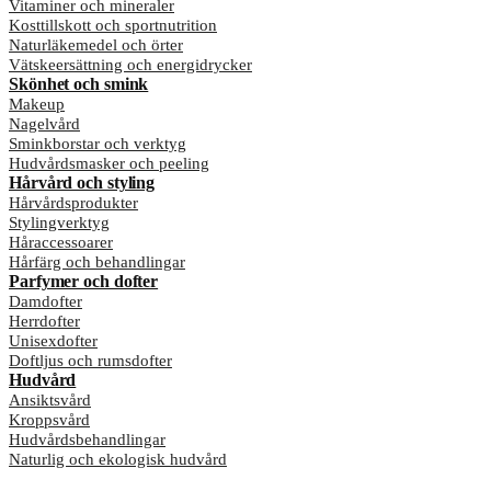
Vitaminer och mineraler
Kosttillskott och sportnutrition
Naturläkemedel och örter
Vätskeersättning och energidrycker
Skönhet och smink
Makeup
Nagelvård
Sminkborstar och verktyg
Hudvårdsmasker och peeling
Hårvård och styling
Hårvårdsprodukter
Stylingverktyg
Håraccessoarer
Hårfärg och behandlingar
Parfymer och dofter
Damdofter
Herrdofter
Unisexdofter
Doftljus och rumsdofter
Hudvård
Ansiktsvård
Kroppsvård
Hudvårdsbehandlingar
Naturlig och ekologisk hudvård