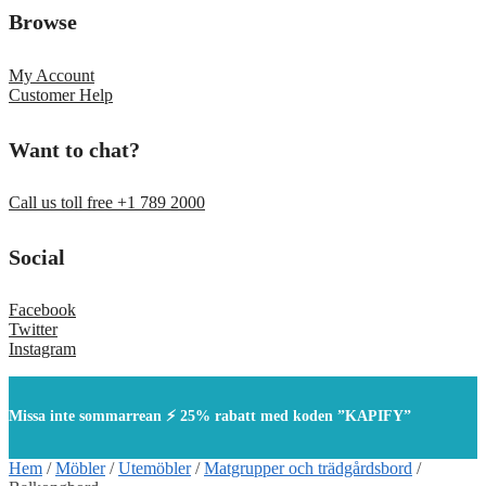
Browse
My Account
Customer Help
Want to chat?
Call us toll free +1 789 2000
Social
Facebook
Twitter
Instagram
Missa inte sommarrean ⚡ 25% rabatt med koden ”KAPIFY”
Hem
/
Möbler
/
Utemöbler
/
Matgrupper och trädgårdsbord
/