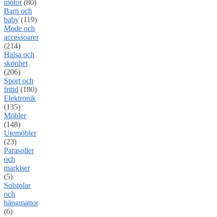
motor
(80)
Barn och
baby
(119)
Mode och
accessoarer
(214)
Hälsa och
skönhet
(206)
Sport och
fritid
(180)
Elektronik
(135)
Möbler
(148)
Utemöbler
(23)
Parasoller
och
markiser
(5)
Solstolar
och
hängmattor
(6)