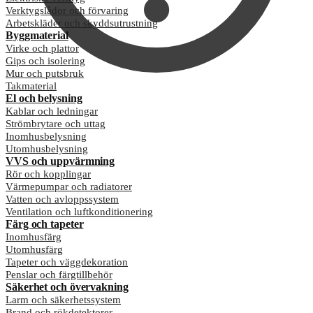
Verktygslådor och förvaring
Arbetskläder och skyddsutrustning
Byggmaterial
Virke och plattor
Gips och isolering
Mur och putsbruk
Takmaterial
El och belysning
Kablar och ledningar
Strömbrytare och uttag
Inomhusbelysning
Utomhusbelysning
VVS och uppvärmning
Rör och kopplingar
Värmepumpar och radiatorer
Vatten och avloppssystem
Ventilation och luftkonditionering
Färg och tapeter
Inomhusfärg
Utomhusfärg
Tapeter och väggdekoration
Penslar och färgtillbehör
Säkerhet och övervakning
Larm och säkerhetssystem
Brand och rökdetektorer