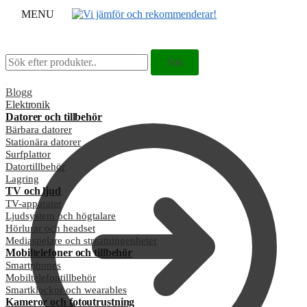
MENU
Sök
Sök
Sök
Sök
efter:
efter:
Blogg
Elektronik
Datorer och tillbehör
Bärbara datorer
Stationära datorer
Surfplattor
Datortillbehör
Lagring
TV och ljud
TV-apparater
Ljudsystem och högtalare
Hörlurar och headset
Mediaspelare och streamingenheter
Mobiltelefoner och tillbehör
Smartphones
Mobiltelefontillbehör
Smartklockor och wearables
Kameror och fotoutrustning