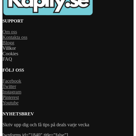
SUPPORT
Om oss
Kontakta oss
Blogg
Villkor
Cookies
FAQ
FÖLJ OSS
Facebook
Twitter
Instagram
Pinterest
Youtube
NYHETSBREV
Skriv upp dig och få tips på deals varje vecka
[wpforms id=”1840″ title=”false”]