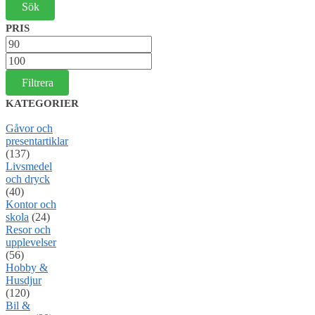
PRIS
Min
pris
Max
pris
Filtrera
KATEGORIER
Gåvor och
presentartiklar
(137)
Livsmedel
och dryck
(40)
Kontor och
skola
(24)
Resor och
upplevelser
(56)
Hobby &
Husdjur
(120)
Bil &