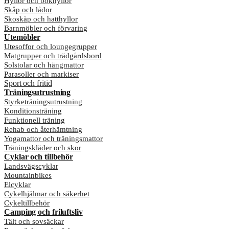
Hyllor och bokhyllor
Skåp och lådor
Skoskåp och hatthyllor
Barnmöbler och förvaring
Utemöbler
Utesoffor och loungegrupper
Matgrupper och trädgårdsbord
Solstolar och hängmattor
Parasoller och markiser
Sport och fritid
Träningsutrustning
Styrketräningsutrustning
Konditionsträning
Funktionell träning
Rehab och återhämtning
Yogamattor och träningsmattor
Träningskläder och skor
Cyklar och tillbehör
Landsvägscyklar
Mountainbikes
Elcyklar
Cykelhjälmar och säkerhet
Cykeltillbehör
Camping och friluftsliv
Tält och sovsäckar