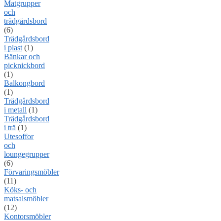
Matgrupper
och
trädgårdsbord
(6)
Trädgårdsbord
i plast
(1)
Bänkar och
picknickbord
(1)
Balkongbord
(1)
Trädgårdsbord
i metall
(1)
Trädgårdsbord
i trä
(1)
Utesoffor
och
loungegrupper
(6)
Förvaringsmöbler
(11)
Köks- och
matsalsmöbler
(12)
Kontorsmöbler