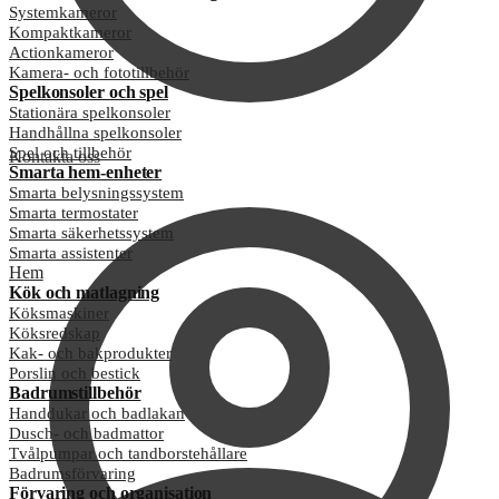
Systemkameror
Kompaktkameror
Actionkameror
Kamera- och fototillbehör
Spelkonsoler och spel
Stationära spelkonsoler
Handhållna spelkonsoler
Spel och tillbehör
Kontakta oss
Smarta hem-enheter
Smarta belysningssystem
Smarta termostater
Smarta säkerhetssystem
Smarta assistenter
Hem
Kök och matlagning
Köksmaskiner
Köksredskap
Kak- och bakprodukter
Porslin och bestick
Badrumstillbehör
Handdukar och badlakan
Dusch- och badmattor
Tvålpumpar och tandborstehållare
Badrumsförvaring
Förvaring och organisation