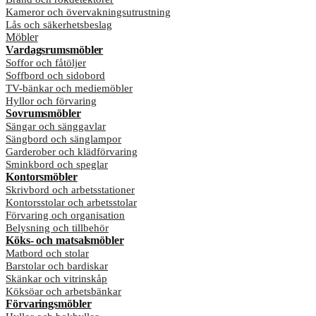
Kameror och övervakningsutrustning
Lås och säkerhetsbeslag
Möbler
Vardagsrumsmöbler
Soffor och fåtöljer
Soffbord och sidobord
TV-bänkar och mediemöbler
Hyllor och förvaring
Sovrumsmöbler
Sängar och sänggavlar
Sängbord och sänglampor
Garderober och klädförvaring
Sminkbord och speglar
Kontorsmöbler
Skrivbord och arbetsstationer
Kontorsstolar och arbetsstolar
Förvaring och organisation
Belysning och tillbehör
Köks- och matsalsmöbler
Matbord och stolar
Barstolar och bardiskar
Skänkar och vitrinskåp
Köksöar och arbetsbänkar
Förvaringsmöbler