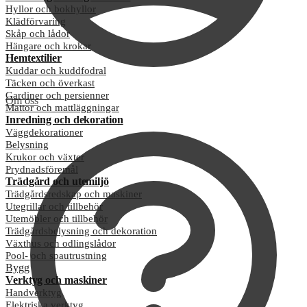
Hyllor och bokhyllor
Klädförvaring
Skåp och lådor
Hängare och krokar
Hemtextilier
Kuddar och kuddfodral
Täcken och överkast
Gardiner och persienner
Om oss
Mattor och mattläggningar
Inredning och dekoration
Väggdekorationer
Belysning
Krukor och växter
Prydnadsföremål
Trädgård och utemiljö
Trädgårdsredskap och maskiner
Utegrillar och tillbehör
Utemöbler och tillbehör
Trädgårdsbelysning och dekoration
Växthus och odlingslådor
Pool- och spautrustning
Bygg
Verktyg och maskiner
Handverktyg
Elektriska verktyg