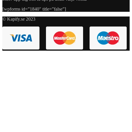
[wpforms id=”1840″ title=”false”]
© Kapify.se 2023