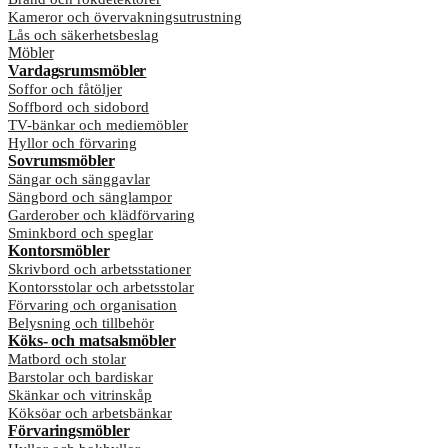
Kameror och övervakningsutrustning
Lås och säkerhetsbeslag
Möbler
Vardagsrumsmöbler
Soffor och fåtöljer
Soffbord och sidobord
TV-bänkar och mediemöbler
Hyllor och förvaring
Sovrumsmöbler
Sängar och sänggavlar
Sängbord och sänglampor
Garderober och klädförvaring
Sminkbord och speglar
Kontorsmöbler
Skrivbord och arbetsstationer
Kontorsstolar och arbetsstolar
Förvaring och organisation
Belysning och tillbehör
Köks- och matsalsmöbler
Matbord och stolar
Barstolar och bardiskar
Skänkar och vitrinskåp
Köksöar och arbetsbänkar
Förvaringsmöbler