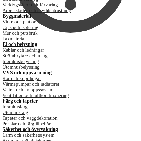
Verktygslådor och förvaring
Arbetskläder och skyddsutrustning
Byggmaterial
Virke och plattor
Gips och isolering
Mur och putsbruk
Takmaterial
El och belysning
Kablar och ledningar
Strömbrytare och uttag
Inomhusbelysning
Utomhusbelysning
VVS och uppvärmning
Rör och kopplingar
Värmepumpar och radiatorer
Vatten och avloppssystem
Ventilation och luftkonditionering
Färg och tapeter
Inomhusfärg
Utomhusfärg
Tapeter och väggdekoration
Penslar och färgtillbehör
Säkerhet och övervakning
Larm och säkerhetssystem
Brand och rökdetektorer