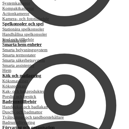
Systemkameror
Kompaktkameror
Actionkameror
Kamera- och fototillbehör
Spelkonsoler och spel
Stationära spelkonsoler
Handhållna spelkonsoler
Spel och tillbehör
Kontakta oss
Smarta hem-enheter
Smarta belysningssystem
Smarta termostater
Smarta säkerhetssystem
Smarta assistenter
Hem
Kök och matlagning
Köksmaskiner
Köksredskap
Kak- och bakprodukter
Porslin och bestick
Badrumstillbehör
Handdukar och badlakan
Dusch- och badmattor
Tvålpumpar och tandborstehållare
Badrumsförvaring
Förvaring och organisation