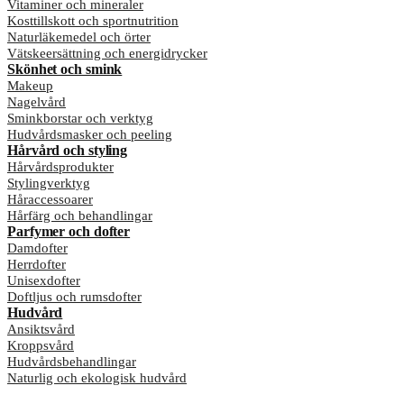
Vitaminer och mineraler
Kosttillskott och sportnutrition
Naturläkemedel och örter
Vätskeersättning och energidrycker
Skönhet och smink
Makeup
Nagelvård
Sminkborstar och verktyg
Hudvårdsmasker och peeling
Hårvård och styling
Hårvårdsprodukter
Stylingverktyg
Håraccessoarer
Hårfärg och behandlingar
Parfymer och dofter
Damdofter
Herrdofter
Unisexdofter
Doftljus och rumsdofter
Hudvård
Ansiktsvård
Kroppsvård
Hudvårdsbehandlingar
Naturlig och ekologisk hudvård