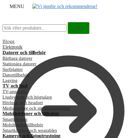
MENU
Sök
Sök
Sök
Sök
efter:
efter:
Blogg
Elektronik
Datorer och tillbehör
Bärbara datorer
Stationära datorer
Surfplattor
Datortillbehör
Lagring
TV och ljud
TV-apparater
Ljudsystem och högtalare
Hörlurar och headset
Mediaspelare och streamingenheter
Mobiltelefoner och tillbehör
Smartphones
Mobiltelefontillbehör
Smartklockor och wearables
Kameror och fotoutrustning