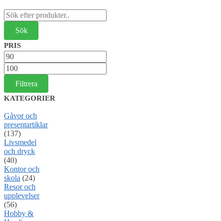
Sök
efter:
PRIS
Min
pris
Max
pris
Filtrera
KATEGORIER
Gåvor och
presentartiklar
(137)
Livsmedel
och dryck
(40)
Kontor och
skola
(24)
Resor och
upplevelser
(56)
Hobby &