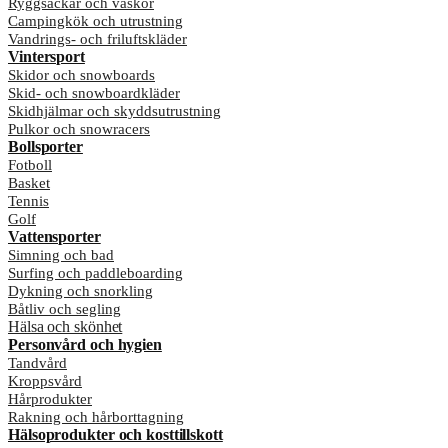
Ryggsäckar och väskor
Campingkök och utrustning
Vandrings- och friluftskläder
Vintersport
Skidor och snowboards
Skid- och snowboardkläder
Skidhjälmar och skyddsutrustning
Pulkor och snowracers
Bollsporter
Fotboll
Basket
Tennis
Golf
Vattensporter
Simning och bad
Surfing och paddleboarding
Dykning och snorkling
Båtliv och segling
Hälsa och skönhet
Personvård och hygien
Tandvård
Kroppsvård
Hårprodukter
Rakning och hårborttagning
Hälsoprodukter och kosttillskott