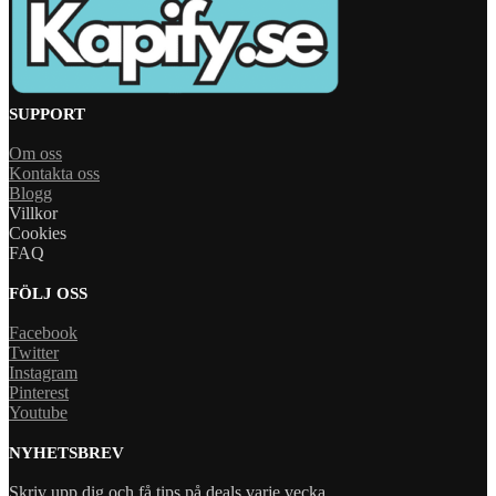
SUPPORT
Om oss
Kontakta oss
Blogg
Villkor
Cookies
FAQ
FÖLJ OSS
Facebook
Twitter
Instagram
Pinterest
Youtube
NYHETSBREV
Skriv upp dig och få tips på deals varje vecka