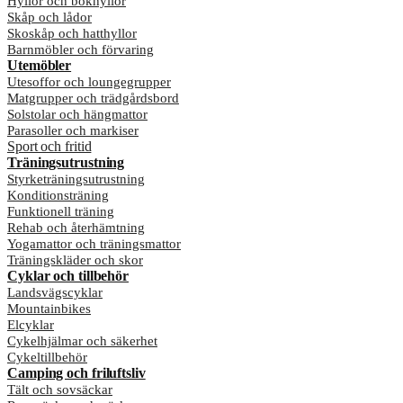
Hyllor och bokhyllor
Skåp och lådor
Skoskåp och hatthyllor
Barnmöbler och förvaring
Utemöbler
Utesoffor och loungegrupper
Matgrupper och trädgårdsbord
Solstolar och hängmattor
Parasoller och markiser
Sport och fritid
Träningsutrustning
Styrketräningsutrustning
Konditionsträning
Funktionell träning
Rehab och återhämtning
Yogamattor och träningsmattor
Träningskläder och skor
Cyklar och tillbehör
Landsvägscyklar
Mountainbikes
Elcyklar
Cykelhjälmar och säkerhet
Cykeltillbehör
Camping och friluftsliv
Tält och sovsäckar