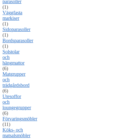
parasoller
(1)
Väggfasta
markiser
(1)
Sidoparasoller
(1)
Bordsparasoller
(1)
Solstolar
och
hängmattor
(6)
Matgrupper
och
trädgårdsbord
(6)
Utesoffor
och
loungegrupper
(6)
Förvaringsmöbler
(11)
Köks- och
matsalsmöbler