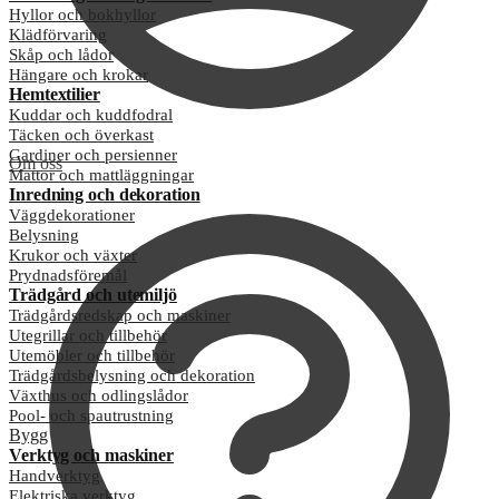
Hyllor och bokhyllor
Klädförvaring
Skåp och lådor
Hängare och krokar
Hemtextilier
Kuddar och kuddfodral
Täcken och överkast
Gardiner och persienner
Om oss
Mattor och mattläggningar
Inredning och dekoration
Väggdekorationer
Belysning
Krukor och växter
Prydnadsföremål
Trädgård och utemiljö
Trädgårdsredskap och maskiner
Utegrillar och tillbehör
Utemöbler och tillbehör
Trädgårdsbelysning och dekoration
Växthus och odlingslådor
Pool- och spautrustning
Bygg
Verktyg och maskiner
Handverktyg
Elektriska verktyg