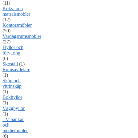
(11)
Köks- och
matsalsmöbler
(12)
Kontorsmöbler
(50)
Vardagsrumsmöbler
(27)
Hyllor och
förvaring
(6)
Skoställ
(1)
Rumsavdelare
(1)
Skåp och
vitrinskåp
(1)
Bokhyllor
(1)
Vägghyllor
(1)
TV-bänkar
och
mediemöbler
(6)