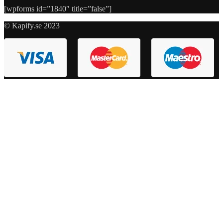
[wpforms id=”1840″ title=”false”]
© Kapify.se 2023