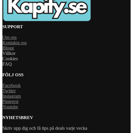
SUPPORT
Om oss
Kontakta oss
Blogg
Villkor
Cookies
FAQ
FÖLJ OSS
Facebook
Twitter
Instagram
Pinterest
Youtube
NYHETSBREV
Skriv upp dig och få tips på deals varje vecka