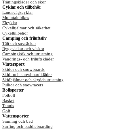
Träningskläder och skor
Cyklar och tillbehör
Landsvägscyklar
Mountainbikes
Elcyklar
Cykelhjälmar och säkerhet
Cykeltillbehör
Camping och friluftsliv
Tält och sovsäckar
Ryggsäckar och väskor
Campingkök och utrustning
Vandrings- och friluftskläder
Vintersport
Skidor och snowboards
Skid- och snowboardkläder
Skidhjälmar och skyddsutrustning
Pulkor och snowracers
Bollsporter
Fotboll
Basket
Tennis
Golf
Vattensporter
Simning och bad
Surfing och paddleboarding