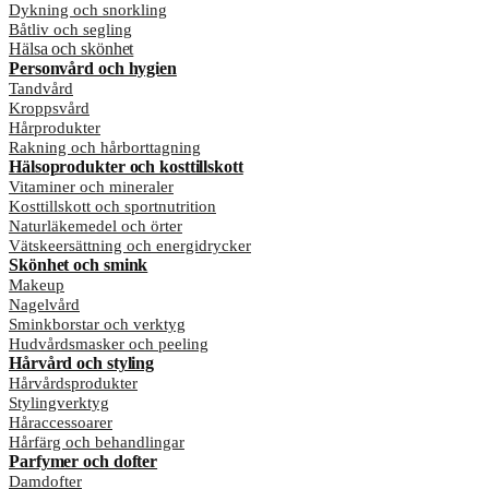
Dykning och snorkling
Båtliv och segling
Hälsa och skönhet
Personvård och hygien
Tandvård
Kroppsvård
Hårprodukter
Rakning och hårborttagning
Hälsoprodukter och kosttillskott
Vitaminer och mineraler
Kosttillskott och sportnutrition
Naturläkemedel och örter
Vätskeersättning och energidrycker
Skönhet och smink
Makeup
Nagelvård
Sminkborstar och verktyg
Hudvårdsmasker och peeling
Hårvård och styling
Hårvårdsprodukter
Stylingverktyg
Håraccessoarer
Hårfärg och behandlingar
Parfymer och dofter
Damdofter