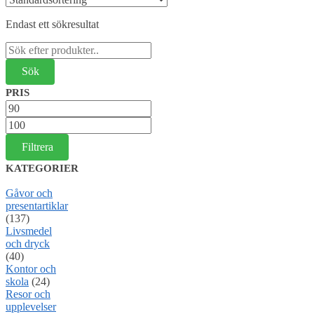
Endast ett sökresultat
Sök
efter:
PRIS
Min
pris
Max
pris
Filtrera
KATEGORIER
Gåvor och
presentartiklar
(137)
Livsmedel
och dryck
(40)
Kontor och
skola
(24)
Resor och
upplevelser