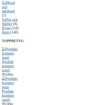
Soffbord
och
sidobord
(7)
Soffor och
fåtöljer
(8)
Bygg
(118)
Hem
(148)
TOPPBETYG
Produkt
kommer
snart!
99.00
kr
Produkt
kommer
snart!
99.00
kr