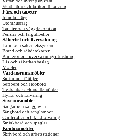
Vatten och avloppssystem
Ventilation och luftkonditionering
Färg och tapeter
Inomhusfärg
Utomhusfärg
Tapeter och väggdekoration
Penslar och färgtillbehör
Säkerhet och övervakning
Larm och säkerhetssystem
Brand och rökdetektorer
Kameror och övervakningsutrustning
Lås och säkerhetsbeslag
Möbler
Vardagsrumsmöbler
Soffor och fåtöljer
Soffbord och sidobord
TV-bänkar och mediemöbler
Hyllor och förvaring
Sovrumsmöbler
Sängar och sänggavlar
Sängbord och sänglampor
Garderober och klädförvaring
Sminkbord och speglar
Kontorsmöbler
Skrivbord och arbetsstationer