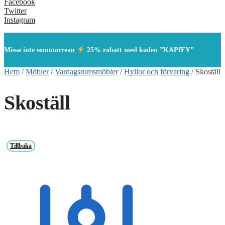
Facebook
Twitter
Instagram
Missa inte sommarrean
25% rabatt med koden ”KAPIFY”
Hem
/
Möbler
/
Vardagsrumsmöbler
/
Hyllor och förvaring
/
Skoställ
Skoställ
Tillbaka