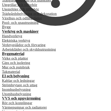
Trädgårdsredskap och maskiner
Utegrillar och tillbehör
Utemöbler och tillbehör
Trädgårdsbelysning och dekoration
Växthus och odlingslådor
Pool- och spautrustning
Bygg
Verktyg och maskiner
Handverktyg
Elektriska verktyg
Verktygslådor och förvaring
Arbetskläder och skyddsutrustning
Byggmaterial
Virke och plattor
Gips och isolering
Mur och putsbruk
Takmaterial
El och belysning
Kablar och ledningar
Strömbrytare och uttag
Inomhusbelysning
Utomhusbelysning
VVS och uppvärmning
Rör och kopplingar
Värmepumpar och radiatorer