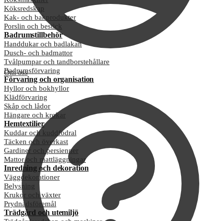
Köksredskap
Kak- och bakprodukter
Porslin och bestick
Badrumstillbehör
Handdukar och badlakan
Dusch- och badmattor
Tvålpumpar och tandborstehållare
Badrumsförvaring
Om oss
Förvaring och organisation
Hyllor och bokhyllor
Klädförvaring
Skåp och lådor
Hängare och krokar
Hemtextilier
Kuddar och kuddfodral
Täcken och överkast
Gardiner och persienner
Mattor och mattläggningar
Inredning och dekoration
Väggdekorationer
Belysning
Krukor och växter
Prydnadsföremål
Trädgård och utemiljö