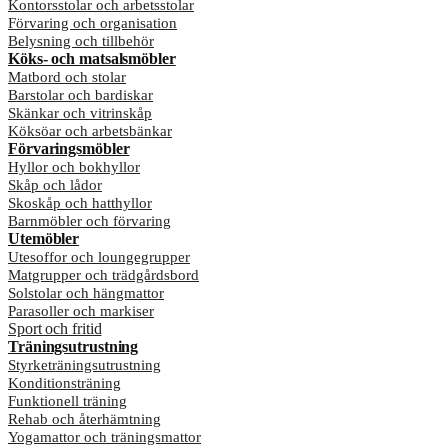
Kontorsstolar och arbetsstolar
Förvaring och organisation
Belysning och tillbehör
Köks- och matsalsmöbler
Matbord och stolar
Barstolar och bardiskar
Skänkar och vitrinskåp
Köksöar och arbetsbänkar
Förvaringsmöbler
Hyllor och bokhyllor
Skåp och lådor
Skoskåp och hatthyllor
Barnmöbler och förvaring
Utemöbler
Utesoffor och loungegrupper
Matgrupper och trädgårdsbord
Solstolar och hängmattor
Parasoller och markiser
Sport och fritid
Träningsutrustning
Styrketräningsutrustning
Konditionsträning
Funktionell träning
Rehab och återhämtning
Yogamattor och träningsmattor