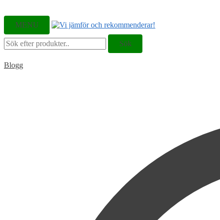
MENU
Sök
Sök
efter:
Blogg