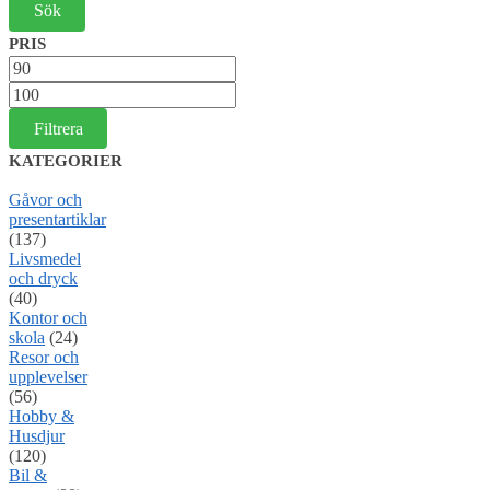
PRIS
Min
pris
Max
pris
Filtrera
KATEGORIER
Gåvor och
presentartiklar
(137)
Livsmedel
och dryck
(40)
Kontor och
skola
(24)
Resor och
upplevelser
(56)
Hobby &
Husdjur
(120)
Bil &