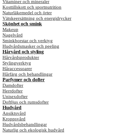
Vitaminer och mineraler
Kosttillskott och sportnutrition
Naturläkemedel och örter
Vätskeersättning och energidrycker
Skönhet och smink
Makeup
Nagelvård
Sminkborstar och verktyg
Hudvårdsmasker och peeling
Hårvård och styling
Hårvårdsprodukter
Stylingverktyg
Håraccessoarer
Hårfärg och behandlingar
Parfymer och dofter
Damdofter
Herrdofter
Unisexdofter
Doftljus och rumsdofter
Hudvård
Ansiktsvård
Kroppsvård
Hudvårdsbehandlingar
Naturlig och ekologisk hudvård