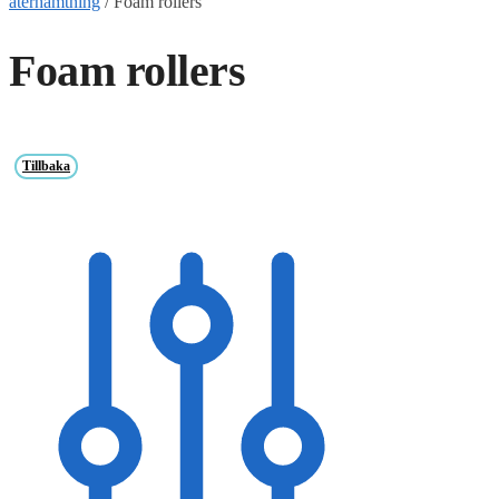
återhämtning
/
Foam rollers
Foam rollers
Tillbaka