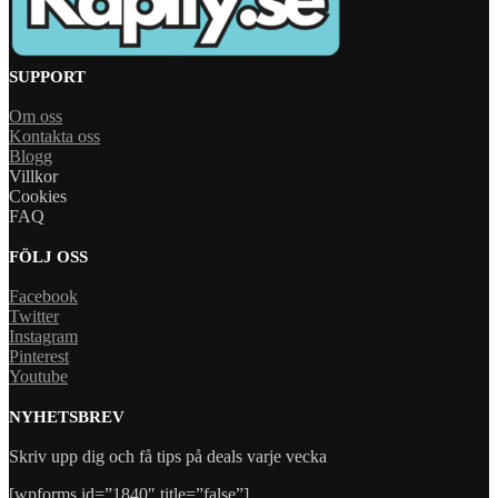
SUPPORT
Om oss
Kontakta oss
Blogg
Villkor
Cookies
FAQ
FÖLJ OSS
Facebook
Twitter
Instagram
Pinterest
Youtube
NYHETSBREV
Skriv upp dig och få tips på deals varje vecka
[wpforms id=”1840″ title=”false”]