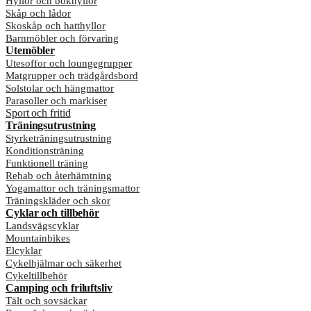
Hyllor och bokhyllor
Skåp och lådor
Skoskåp och hatthyllor
Barnmöbler och förvaring
Utemöbler
Utesoffor och loungegrupper
Matgrupper och trädgårdsbord
Solstolar och hängmattor
Parasoller och markiser
Sport och fritid
Träningsutrustning
Styrketräningsutrustning
Konditionsträning
Funktionell träning
Rehab och återhämtning
Yogamattor och träningsmattor
Träningskläder och skor
Cyklar och tillbehör
Landsvägscyklar
Mountainbikes
Elcyklar
Cykelhjälmar och säkerhet
Cykeltillbehör
Camping och friluftsliv
Tält och sovsäckar