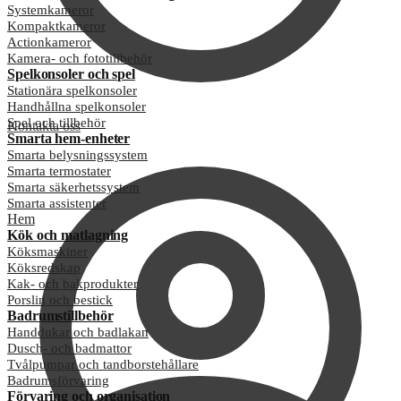
Systemkameror
Kompaktkameror
Actionkameror
Kamera- och fototillbehör
Spelkonsoler och spel
Stationära spelkonsoler
Handhållna spelkonsoler
Spel och tillbehör
Kontakta oss
Smarta hem-enheter
Smarta belysningssystem
Smarta termostater
Smarta säkerhetssystem
Smarta assistenter
Hem
Kök och matlagning
Köksmaskiner
Köksredskap
Kak- och bakprodukter
Porslin och bestick
Badrumstillbehör
Handdukar och badlakan
Dusch- och badmattor
Tvålpumpar och tandborstehållare
Badrumsförvaring
Förvaring och organisation