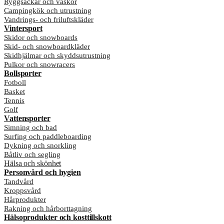
Ryggsäckar och väskor
Campingkök och utrustning
Vandrings- och friluftskläder
Vintersport
Skidor och snowboards
Skid- och snowboardkläder
Skidhjälmar och skyddsutrustning
Pulkor och snowracers
Bollsporter
Fotboll
Basket
Tennis
Golf
Vattensporter
Simning och bad
Surfing och paddleboarding
Dykning och snorkling
Båtliv och segling
Hälsa och skönhet
Personvård och hygien
Tandvård
Kroppsvård
Hårprodukter
Rakning och hårborttagning
Hälsoprodukter och kosttillskott