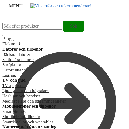
MENU
Sök
Sök
Sök
Sök
efter:
efter:
Blogg
Elektronik
Datorer och tillbehör
Bärbara datorer
Stationära datorer
Surfplattor
Datortillbehör
Lagring
TV och ljud
TV-apparater
Ljudsystem och högtalare
Hörlurar och headset
Mediaspelare och streamingenheter
Mobiltelefoner och tillbehör
Smartphones
Mobiltelefontillbehör
Smartklockor och wearables
Kameror och fotoutrustning