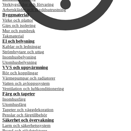
Verktygslådor och förvaring
Arbetskläder och skyddsutrustning
Byggmaterial
Virke och plattor
Gips och isolering
Mur och putsbruk
Takmaterial
El och belysning
Kablar och ledningar
Strömbrytare och uttag
Inomhusbelysning
Utomhusbelysning
VVS och uppvärmning
Rör och kopplingar
Värmepumpar och radiatorer
Vatten och avloppssystem
Ventilation och luftkonditionering
Färg och tapeter
Inomhusfärg
Utomhusfärg
Tapeter och väggdekoration
Penslar och färgtillbehör
Säkerhet och övervakning
Larm och säkerhetssystem
Brand och rökdetektorer