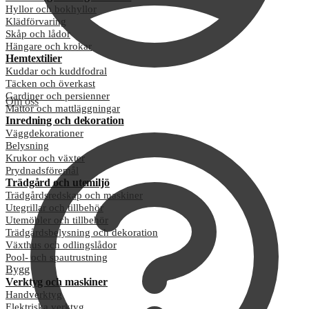
Hyllor och bokhyllor
Klädförvaring
Skåp och lådor
Hängare och krokar
Hemtextilier
Kuddar och kuddfodral
Täcken och överkast
Gardiner och persienner
Om oss
Mattor och mattläggningar
Inredning och dekoration
Väggdekorationer
Belysning
Krukor och växter
Prydnadsföremål
Trädgård och utemiljö
Trädgårdsredskap och maskiner
Utegrillar och tillbehör
Utemöbler och tillbehör
Trädgårdsbelysning och dekoration
Växthus och odlingslådor
Pool- och spautrustning
Bygg
Verktyg och maskiner
Handverktyg
Elektriska verktyg