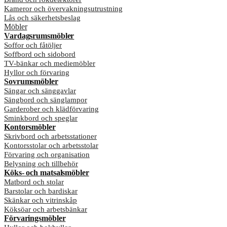
Kameror och övervakningsutrustning
Lås och säkerhetsbeslag
Möbler
Vardagsrumsmöbler
Soffor och fåtöljer
Soffbord och sidobord
TV-bänkar och mediemöbler
Hyllor och förvaring
Sovrumsmöbler
Sängar och sänggavlar
Sängbord och sänglampor
Garderober och klädförvaring
Sminkbord och speglar
Kontorsmöbler
Skrivbord och arbetsstationer
Kontorsstolar och arbetsstolar
Förvaring och organisation
Belysning och tillbehör
Köks- och matsalsmöbler
Matbord och stolar
Barstolar och bardiskar
Skänkar och vitrinskåp
Köksöar och arbetsbänkar
Förvaringsmöbler