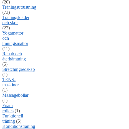
(20)
Träningsutrustning
(73)
Träningskläder
och skor
(22)
Yogamattor
och
träningsmattor
(11)
Rehab och
återhämtning
(5)
Stretchingredskap
(1)
TENS-
maskiner
(1)
Massagebollar
(1)
Foam
rollers
(1)
Funktionell
träning
(5)
Konditionsträning