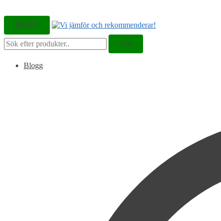
MENU
Sök
Sök
efter:
Blogg