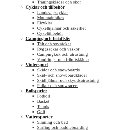
Träningskläder och skor
Cyklar och tillbehör
Landsvägscyklar
Mountainbikes
Elcyklar
Cykelhjälmar och säkerhet
Cykeltillbehör
Camping och friluftsliv
Tält och sovsäckar
Ryggsäckar och väskor
Campingkök och utrustning
Vandrings- och friluftskläder
Vintersport
Skidor och snowboards
Skid- och snowboardkläder
Skidhjälmar och skyddsutrustning
Pulkor och snowracers
Bollsporter
Fotboll
Basket
Tennis
Golf
Vattensporter
Simning och bad
Surfing och paddleboarding