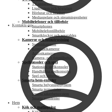
TV-apparater
Ljudsystem och högtalare
Hörlurar och headset
Mediaspelare och streamingenheter
Mobiltelefoner och tillbehör
Kontakta oss
Smartphones
Mobiltelefontillbehör
Smartklockor och wearables
Kameror och fotoutrustning
Systemkameror
Kompaktkameror
Actionkameror
Kamera- och fototillbehör
Spelkonsoler och spel
Stationära spelkonsoler
Handhållna spelkonsoler
Spel och tillbehör
Smarta hem-enheter
Smarta belysningssystem
Smarta termostater
Smarta säkerhetssystem
Smarta assistenter
Hem
Kök och matlagning
Köksmaskiner