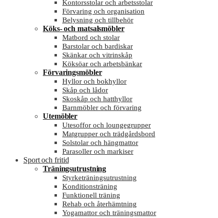
Kontorsstolar och arbetsstolar
Förvaring och organisation
Belysning och tillbehör
Köks- och matsalsmöbler
Matbord och stolar
Barstolar och bardiskar
Skänkar och vitrinskåp
Köksöar och arbetsbänkar
Förvaringsmöbler
Hyllor och bokhyllor
Skåp och lådor
Skoskåp och hatthyllor
Barnmöbler och förvaring
Utemöbler
Utesoffor och loungegrupper
Matgrupper och trädgårdsbord
Solstolar och hängmattor
Parasoller och markiser
Sport och fritid
Träningsutrustning
Styrketräningsutrustning
Konditionsträning
Funktionell träning
Rehab och återhämtning
Yogamattor och träningsmattor