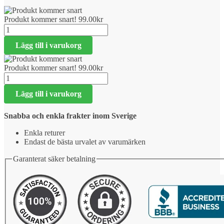
Produkt kommer snart!
99.00
kr
Produkt
kommer
Lägg till i varukorg
snart!
mängd
Produkt kommer snart!
99.00
kr
Produkt
kommer
Lägg till i varukorg
snart!
mängd
Snabba och enkla frakter inom Sverige
Enkla returer
Endast de bästa urvalet av varumärken
Garanterat säker betalning