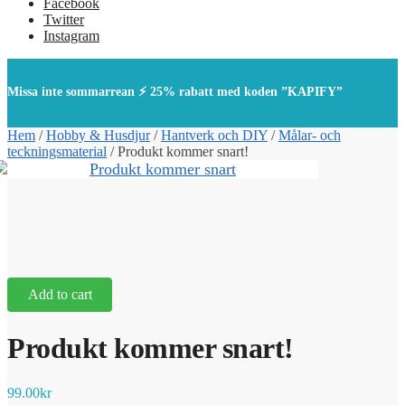
Facebook
Twitter
Instagram
Missa inte sommarrean ⚡ 25% rabatt med koden ”KAPIFY”
Hem
/
Hobby & Husdjur
/
Hantverk och DIY
/
Målar- och
teckningsmaterial
/
Produkt kommer snart!
Add to cart
Produkt kommer snart!
99.00
kr