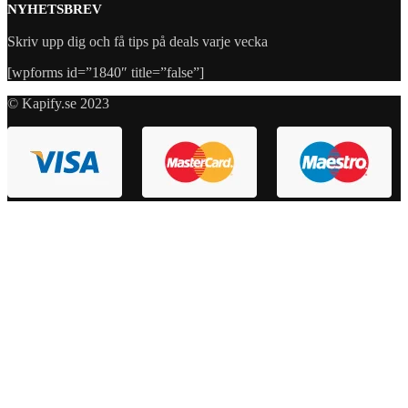
NYHETSBREV
Skriv upp dig och få tips på deals varje vecka
[wpforms id=”1840″ title=”false”]
© Kapify.se 2023