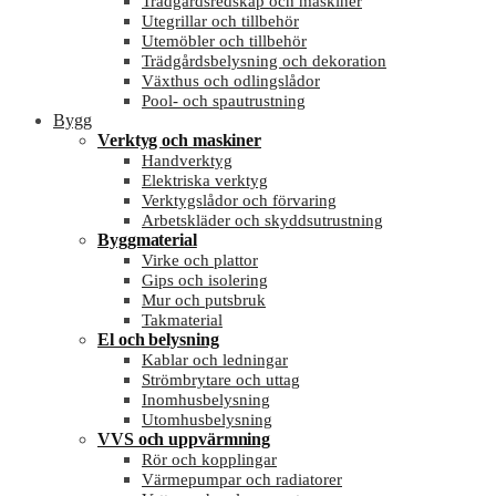
Trädgårdsredskap och maskiner
Utegrillar och tillbehör
Utemöbler och tillbehör
Trädgårdsbelysning och dekoration
Växthus och odlingslådor
Pool- och spautrustning
Bygg
Verktyg och maskiner
Handverktyg
Elektriska verktyg
Verktygslådor och förvaring
Arbetskläder och skyddsutrustning
Byggmaterial
Virke och plattor
Gips och isolering
Mur och putsbruk
Takmaterial
El och belysning
Kablar och ledningar
Strömbrytare och uttag
Inomhusbelysning
Utomhusbelysning
VVS och uppvärmning
Rör och kopplingar
Värmepumpar och radiatorer