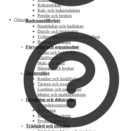
Köksredskap
Kak- och bakprodukter
Porslin och bestick
Om oss
Badrumstillbehör
Handdukar och badlakan
Dusch- och badmattor
Tvålpumpar och tandborstehållare
Badrumsförvaring
Förvaring och organisation
Hyllor och bokhyllor
Klädförvaring
Skåp och lådor
Hängare och krokar
Hemtextilier
Kuddar och kuddfodral
Täcken och överkast
Gardiner och persienner
Mattor och mattläggningar
Inredning och dekoration
Väggdekorationer
Belysning
Krukor och växter
Prydnadsföremål
Trädgård och utemiljö