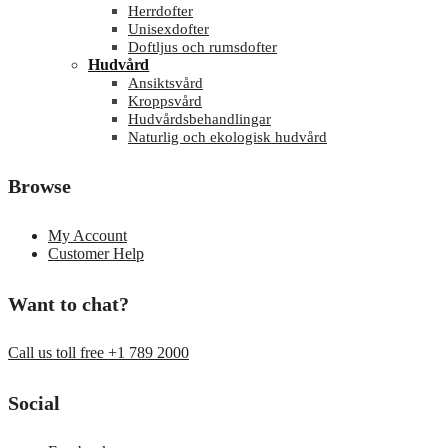
Herrdofter
Unisexdofter
Doftljus och rumsdofter
Hudvård
Ansiktsvård
Kroppsvård
Hudvårdsbehandlingar
Naturlig och ekologisk hudvård
Browse
My Account
Customer Help
Want to chat?
Call us toll free +1 789 2000
Social