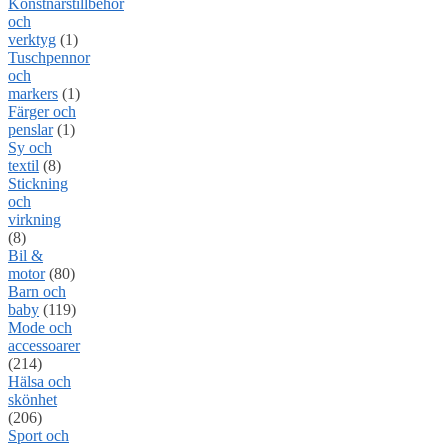
Konstnärstillbehör
och
verktyg
(1)
Tuschpennor
och
markers
(1)
Färger och
penslar
(1)
Sy och
textil
(8)
Stickning
och
virkning
(8)
Bil &
motor
(80)
Barn och
baby
(119)
Mode och
accessoarer
(214)
Hälsa och
skönhet
(206)
Sport och