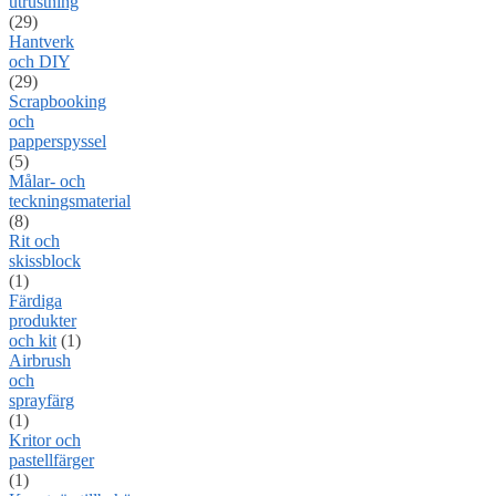
utrustning
(29)
Hantverk
och DIY
(29)
Scrapbooking
och
papperspyssel
(5)
Målar- och
teckningsmaterial
(8)
Rit och
skissblock
(1)
Färdiga
produkter
och kit
(1)
Airbrush
och
sprayfärg
(1)
Kritor och
pastellfärger
(1)