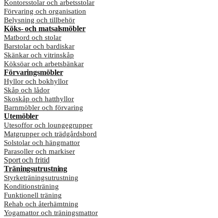
Kontorsstolar och arbetsstolar
Förvaring och organisation
Belysning och tillbehör
Köks- och matsalsmöbler
Matbord och stolar
Barstolar och bardiskar
Skänkar och vitrinskåp
Köksöar och arbetsbänkar
Förvaringsmöbler
Hyllor och bokhyllor
Skåp och lådor
Skoskåp och hatthyllor
Barnmöbler och förvaring
Utemöbler
Utesoffor och loungegrupper
Matgrupper och trädgårdsbord
Solstolar och hängmattor
Parasoller och markiser
Sport och fritid
Träningsutrustning
Styrketräningsutrustning
Konditionsträning
Funktionell träning
Rehab och återhämtning
Yogamattor och träningsmattor