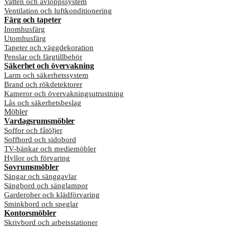
Vatten och avloppssystem
Ventilation och luftkonditionering
Färg och tapeter
Inomhusfärg
Utomhusfärg
Tapeter och väggdekoration
Penslar och färgtillbehör
Säkerhet och övervakning
Larm och säkerhetssystem
Brand och rökdetektorer
Kameror och övervakningsutrustning
Lås och säkerhetsbeslag
Möbler
Vardagsrumsmöbler
Soffor och fåtöljer
Soffbord och sidobord
TV-bänkar och mediemöbler
Hyllor och förvaring
Sovrumsmöbler
Sängar och sänggavlar
Sängbord och sänglampor
Garderober och klädförvaring
Sminkbord och speglar
Kontorsmöbler
Skrivbord och arbetsstationer