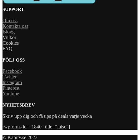
SUPPORT
Om oss
Kontakta oss
Blogg
Villkor
Cookies
FAQ
FÖLJ OSS
Facebook
Twitter
Instagram
Pinterest
Youtube
NYHETSBREV
Skriv upp dig och få tips på deals varje vecka
[wpforms id=”1840″ title=”false”]
© Kapify.se 2023