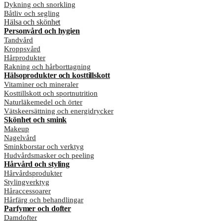
Dykning och snorkling
Båtliv och segling
Hälsa och skönhet
Personvård och hygien
Tandvård
Kroppsvård
Hårprodukter
Rakning och hårborttagning
Hälsoprodukter och kosttillskott
Vitaminer och mineraler
Kosttillskott och sportnutrition
Naturläkemedel och örter
Vätskeersättning och energidrycker
Skönhet och smink
Makeup
Nagelvård
Sminkborstar och verktyg
Hudvårdsmasker och peeling
Hårvård och styling
Hårvårdsprodukter
Stylingverktyg
Håraccessoarer
Hårfärg och behandlingar
Parfymer och dofter
Damdofter