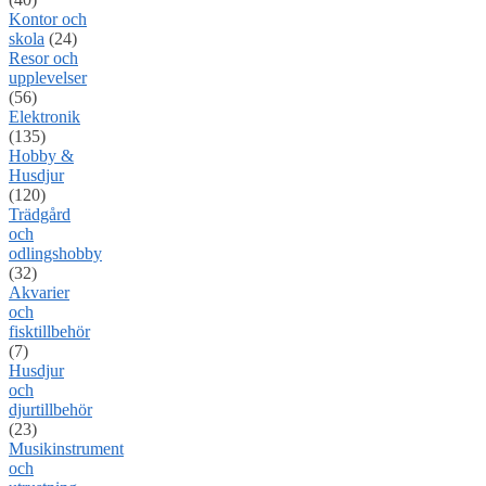
Kontor och
skola
(24)
Resor och
upplevelser
(56)
Elektronik
(135)
Hobby &
Husdjur
(120)
Trädgård
och
odlingshobby
(32)
Akvarier
och
fisktillbehör
(7)
Husdjur
och
djurtillbehör
(23)
Musikinstrument
och