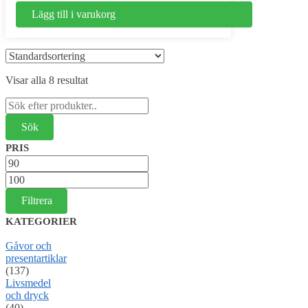
Lägg till i varukorg
Visar alla 8 resultat
Sök
efter:
PRIS
Min
pris
Max
pris
Filtrera
KATEGORIER
Gåvor och
presentartiklar
(137)
Livsmedel
och dryck
(40)