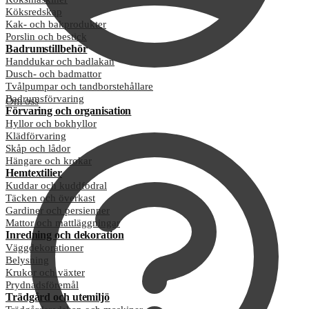
Köksredskap
Kak- och bakprodukter
Porslin och bestick
Badrumstillbehör
Handdukar och badlakan
Dusch- och badmattor
Tvålpumpar och tandborstehållare
Badrumsförvaring
Om oss
Förvaring och organisation
Hyllor och bokhyllor
Klädförvaring
Skåp och lådor
Hängare och krokar
Hemtextilier
Kuddar och kuddfodral
Täcken och överkast
Gardiner och persienner
Mattor och mattläggningar
Inredning och dekoration
Väggdekorationer
Belysning
Krukor och växter
Prydnadsföremål
Trädgård och utemiljö