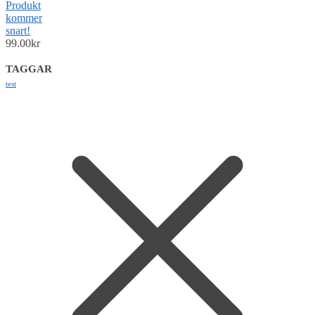
Produkt
kommer
snart!
99.00
kr
TAGGAR
test