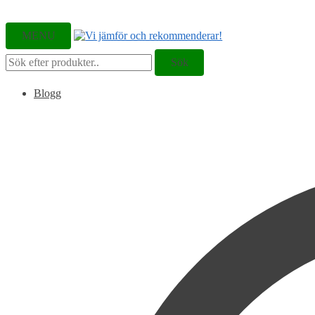
MENU
Sök
Sök
efter:
Blogg