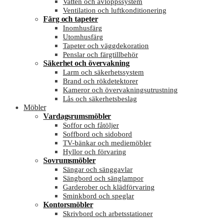
Vatten och avloppssystem
Ventilation och luftkonditionering
Färg och tapeter
Inomhusfärg
Utomhusfärg
Tapeter och väggdekoration
Penslar och färgtillbehör
Säkerhet och övervakning
Larm och säkerhetssystem
Brand och rökdetektorer
Kameror och övervakningsutrustning
Lås och säkerhetsbeslag
Möbler
Vardagsrumsmöbler
Soffor och fåtöljer
Soffbord och sidobord
TV-bänkar och mediemöbler
Hyllor och förvaring
Sovrumsmöbler
Sängar och sänggavlar
Sängbord och sänglampor
Garderober och klädförvaring
Sminkbord och speglar
Kontorsmöbler
Skrivbord och arbetsstationer