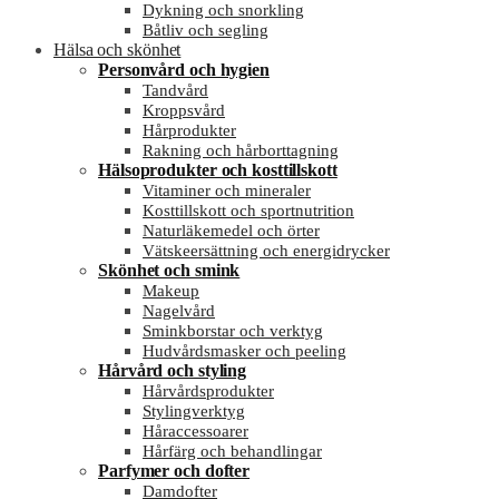
Dykning och snorkling
Båtliv och segling
Hälsa och skönhet
Personvård och hygien
Tandvård
Kroppsvård
Hårprodukter
Rakning och hårborttagning
Hälsoprodukter och kosttillskott
Vitaminer och mineraler
Kosttillskott och sportnutrition
Naturläkemedel och örter
Vätskeersättning och energidrycker
Skönhet och smink
Makeup
Nagelvård
Sminkborstar och verktyg
Hudvårdsmasker och peeling
Hårvård och styling
Hårvårdsprodukter
Stylingverktyg
Håraccessoarer
Hårfärg och behandlingar
Parfymer och dofter
Damdofter