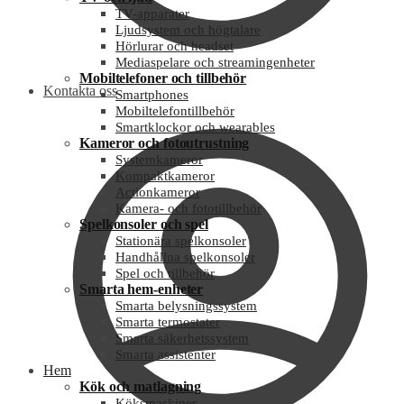
TV-apparater
Ljudsystem och högtalare
Hörlurar och headset
Mediaspelare och streamingenheter
Mobiltelefoner och tillbehör
Kontakta oss
Smartphones
Mobiltelefontillbehör
Smartklockor och wearables
Kameror och fotoutrustning
Systemkameror
Kompaktkameror
Actionkameror
Kamera- och fototillbehör
Spelkonsoler och spel
Stationära spelkonsoler
Handhållna spelkonsoler
Spel och tillbehör
Smarta hem-enheter
Smarta belysningssystem
Smarta termostater
Smarta säkerhetssystem
Smarta assistenter
Hem
Kök och matlagning
Köksmaskiner