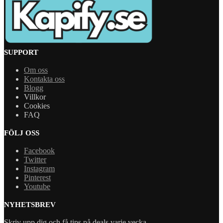
SUPPORT
Om oss
Kontakta oss
Blogg
Villkor
Cookies
FAQ
FÖLJ OSS
Facebook
Twitter
Instagram
Pinterest
Youtube
NYHETSBREV
Skriv upp dig och få tips på deals varje vecka