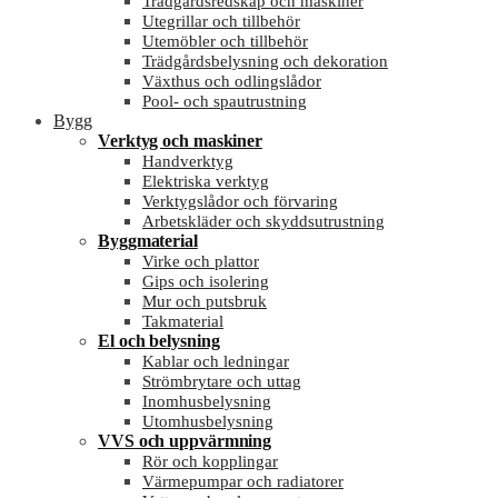
Trädgårdsredskap och maskiner
Utegrillar och tillbehör
Utemöbler och tillbehör
Trädgårdsbelysning och dekoration
Växthus och odlingslådor
Pool- och spautrustning
Bygg
Verktyg och maskiner
Handverktyg
Elektriska verktyg
Verktygslådor och förvaring
Arbetskläder och skyddsutrustning
Byggmaterial
Virke och plattor
Gips och isolering
Mur och putsbruk
Takmaterial
El och belysning
Kablar och ledningar
Strömbrytare och uttag
Inomhusbelysning
Utomhusbelysning
VVS och uppvärmning
Rör och kopplingar
Värmepumpar och radiatorer