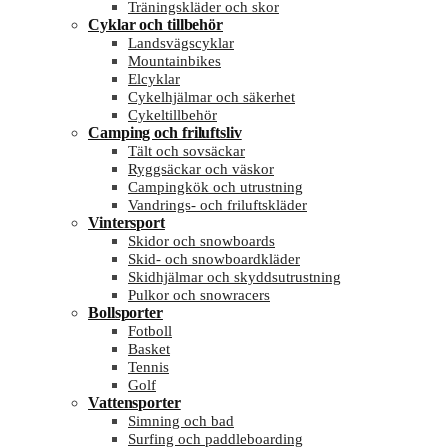
Träningskläder och skor
Cyklar och tillbehör
Landsvägscyklar
Mountainbikes
Elcyklar
Cykelhjälmar och säkerhet
Cykeltillbehör
Camping och friluftsliv
Tält och sovsäckar
Ryggsäckar och väskor
Campingkök och utrustning
Vandrings- och friluftskläder
Vintersport
Skidor och snowboards
Skid- och snowboardkläder
Skidhjälmar och skyddsutrustning
Pulkor och snowracers
Bollsporter
Fotboll
Basket
Tennis
Golf
Vattensporter
Simning och bad
Surfing och paddleboarding