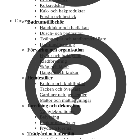
Köksredskap
Kak- och bakprodukter
Porslin och bestick
Om oss
Badrumstillbehör
Handdukar och badlakan
Dusch- och badmattor
Tvålpumpar och tandborstehållare
Badrumsförvaring
Förvaring och organisation
Hyllor och bokhyllor
Klädförvaring
Skåp och lådor
Hängare och krokar
Hemtextilier
Kuddar och kuddfodral
Täcken och överkast
Gardiner och persienner
Mattor och mattläggningar
Inredning och dekoration
Väggdekorationer
Belysning
Krukor och växter
Prydnadsföremål
Trädgård och utemiljö