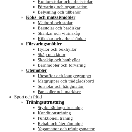
Kontorsstolar och arbetsstolar
Förvaring och organisation
Belysning och tillbehör
Köks- och matsalsmöbler
Matbord och stolar
Barstolar och bardiskar
Skänkar och vitrinskåp
Köksöar och arbetsbänkar
Förvaringsmöbler
Hyllor och bokhyllor
Skåp och lådor
Skoskåp och hatthyllor
Barnmöbler och förvaring
Utemöbler
Utesoffor och loungegrupper
Matgrupper och trädgårdsbord
Solstolar och hängmattor
Parasoller och markiser
Sport och fritid
Träningsutrustning
Styrketräningsutrustning
Konditionsträning
Funktionell träning
Rehab och återhämtning
Yogamattor och träningsmattor