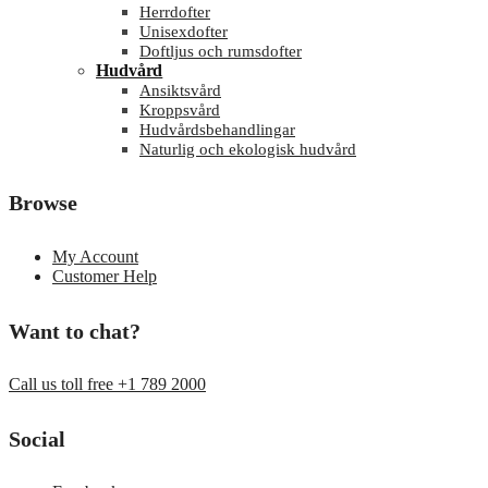
Herrdofter
Unisexdofter
Doftljus och rumsdofter
Hudvård
Ansiktsvård
Kroppsvård
Hudvårdsbehandlingar
Naturlig och ekologisk hudvård
Browse
My Account
Customer Help
Want to chat?
Call us toll free +1 789 2000
Social