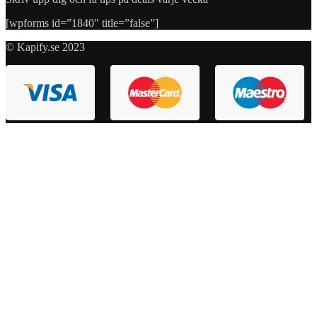
[wpforms id=”1840″ title=”false”]
© Kapify.se 2023