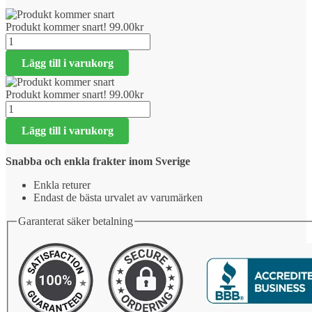
Produkt kommer snart!
99.00
kr
Produkt
kommer
Lägg till i varukorg
snart!
mängd
Produkt kommer snart!
99.00
kr
Produkt
kommer
Lägg till i varukorg
snart!
mängd
Snabba och enkla frakter inom Sverige
Enkla returer
Endast de bästa urvalet av varumärken
Garanterat säker betalning