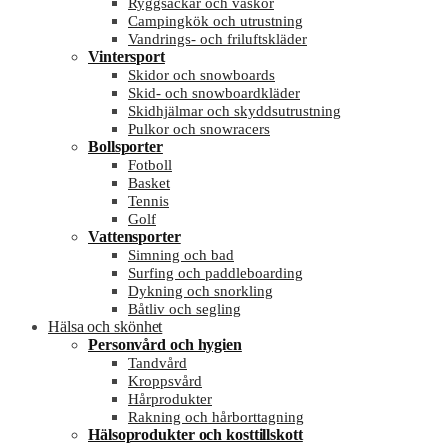
Ryggsäckar och väskor
Campingkök och utrustning
Vandrings- och friluftskläder
Vintersport
Skidor och snowboards
Skid- och snowboardkläder
Skidhjälmar och skyddsutrustning
Pulkor och snowracers
Bollsporter
Fotboll
Basket
Tennis
Golf
Vattensporter
Simning och bad
Surfing och paddleboarding
Dykning och snorkling
Båtliv och segling
Hälsa och skönhet
Personvård och hygien
Tandvård
Kroppsvård
Hårprodukter
Rakning och hårborttagning
Hälsoprodukter och kosttillskott