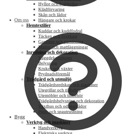
Hyllor och bokhyllor
Klädförvaring
Skåp och lådor
Om oss
Hängare och krokar
Hemtextilier
Kuddar och kuddfodral
Täcken och överkast
Gardiner och persienner
Mattor och mattläggningar
Inredning och dekoration
Väggdekorationer
Belysning
Krukor och växter
Prydnadsföremål
Trädgård och utemiljö
Trädgårdsredskap och maskiner
Utegrillar och tillbehör
Utemöbler och tillbehör
Trädgårdsbelysning och dekoration
Växthus och odlingslådor
Pool- och spautrustning
Bygg
Verktyg och maskiner
Handverktyg
Elektriska verktyg