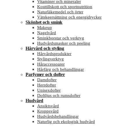
Vitaminer och mineraler
Kosttillskott och sportnutrition
Naturläkemedel och örter
Vätskeersättning och energidrycker
Skönhet och smink
Makeup
Nagelvård
Sminkborstar och verktyg
Hudvårdsmasker och peeling
Hårvård och styling
Hårvårdsprodukter
Stylingverktyg
Håraccessoarer
Hårfärg och behandlingar
Parfymer och dofter
Damdofter
Herrdofter
Unisexdofter
Doftljus och rumsdofter
Hudvård
Ansiktsvård
Kroppsvård
Hudvårdsbehandlingar
Naturlig och ekologisk hudvård