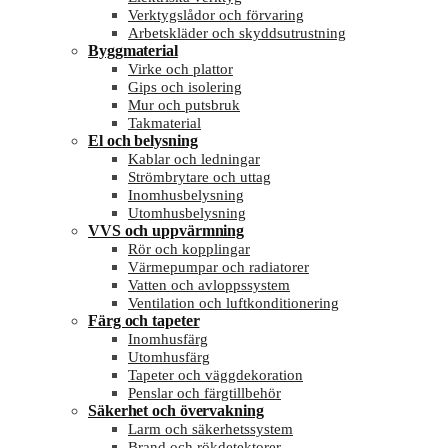
Verktygslådor och förvaring
Arbetskläder och skyddsutrustning
Byggmaterial
Virke och plattor
Gips och isolering
Mur och putsbruk
Takmaterial
El och belysning
Kablar och ledningar
Strömbrytare och uttag
Inomhusbelysning
Utomhusbelysning
VVS och uppvärmning
Rör och kopplingar
Värmepumpar och radiatorer
Vatten och avloppssystem
Ventilation och luftkonditionering
Färg och tapeter
Inomhusfärg
Utomhusfärg
Tapeter och väggdekoration
Penslar och färgtillbehör
Säkerhet och övervakning
Larm och säkerhetssystem
Brand och rökdetektorer