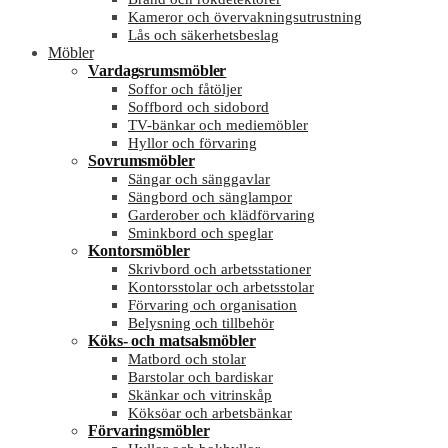
Kameror och övervakningsutrustning
Lås och säkerhetsbeslag
Möbler
Vardagsrumsmöbler
Soffor och fåtöljer
Soffbord och sidobord
TV-bänkar och mediemöbler
Hyllor och förvaring
Sovrumsmöbler
Sängar och sänggavlar
Sängbord och sänglampor
Garderober och klädförvaring
Sminkbord och speglar
Kontorsmöbler
Skrivbord och arbetsstationer
Kontorsstolar och arbetsstolar
Förvaring och organisation
Belysning och tillbehör
Köks- och matsalsmöbler
Matbord och stolar
Barstolar och bardiskar
Skänkar och vitrinskåp
Köksöar och arbetsbänkar
Förvaringsmöbler