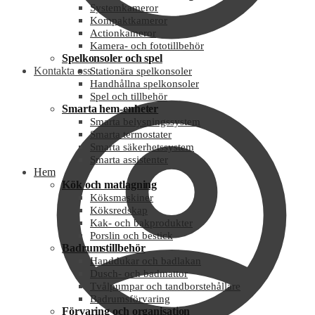
Systemkameror
Kompaktkameror
Actionkameror
Kamera- och fototillbehör
Spelkonsoler och spel
Kontakta oss
Stationära spelkonsoler
Handhållna spelkonsoler
Spel och tillbehör
Smarta hem-enheter
Smarta belysningssystem
Smarta termostater
Smarta säkerhetssystem
Smarta assistenter
Hem
Kök och matlagning
Köksmaskiner
Köksredskap
Kak- och bakprodukter
Porslin och bestick
Badrumstillbehör
Handdukar och badlakan
Dusch- och badmattor
Tvålpumpar och tandborstehållare
Badrumsförvaring
Förvaring och organisation