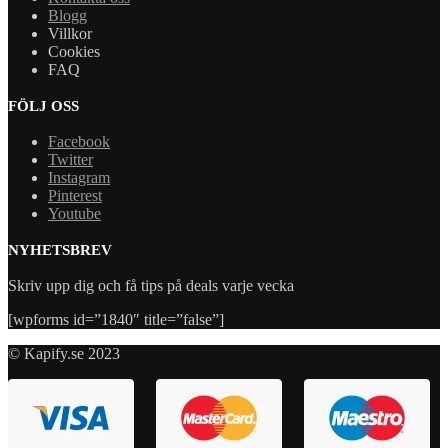
Blogg
Villkor
Cookies
FAQ
FÖLJ OSS
Facebook
Twitter
Instagram
Pinterest
Youtube
NYHETSBREV
Skriv upp dig och få tips på deals varje vecka
[wpforms id=”1840″ title=”false”]
© Kapify.se 2023