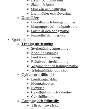
Hyllor och bokhyllor
Skåp och lådor
Skoskåp och hatthyllor
Barnmöbler och förvaring
Utemöbler
Utesoffor och loungegrupper
Matgrupper och trädgårdsbord
Solstolar och hängmattor
Parasoller och markiser
Sport och fritid
Träningsutrustning
Styrketräningsutrustning
Konditionsträning
Funktionell träning
Rehab och återhämtning
Yogamattor och träningsmattor
Träningskläder och skor
Cyklar och tillbehör
Landsvägscyklar
Mountainbikes
Elcyklar
Cykelhjälmar och säkerhet
Cykeltillbehör
Camping och friluftsliv
Tält och sovsäckar