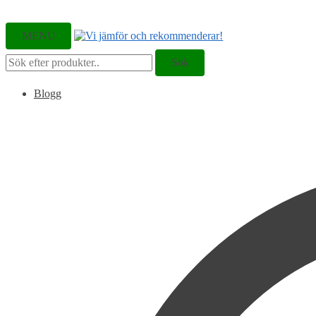
MENU
Sök
Sök
efter:
Blogg