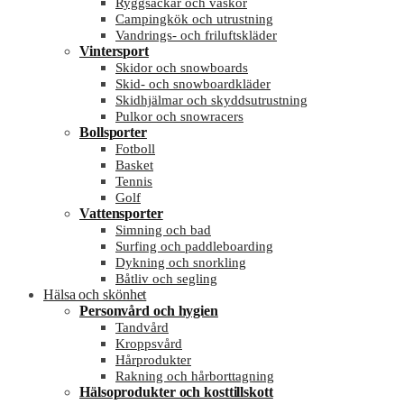
Ryggsäckar och väskor
Campingkök och utrustning
Vandrings- och friluftskläder
Vintersport
Skidor och snowboards
Skid- och snowboardkläder
Skidhjälmar och skyddsutrustning
Pulkor och snowracers
Bollsporter
Fotboll
Basket
Tennis
Golf
Vattensporter
Simning och bad
Surfing och paddleboarding
Dykning och snorkling
Båtliv och segling
Hälsa och skönhet
Personvård och hygien
Tandvård
Kroppsvård
Hårprodukter
Rakning och hårborttagning
Hälsoprodukter och kosttillskott