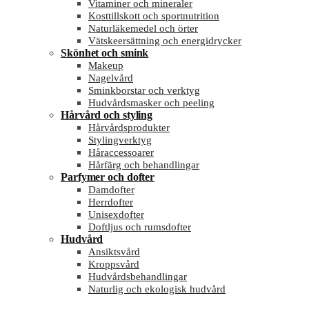
Vitaminer och mineraler
Kosttillskott och sportnutrition
Naturläkemedel och örter
Vätskeersättning och energidrycker
Skönhet och smink
Makeup
Nagelvård
Sminkborstar och verktyg
Hudvårdsmasker och peeling
Hårvård och styling
Hårvårdsprodukter
Stylingverktyg
Håraccessoarer
Hårfärg och behandlingar
Parfymer och dofter
Damdofter
Herrdofter
Unisexdofter
Doftljus och rumsdofter
Hudvård
Ansiktsvård
Kroppsvård
Hudvårdsbehandlingar
Naturlig och ekologisk hudvård