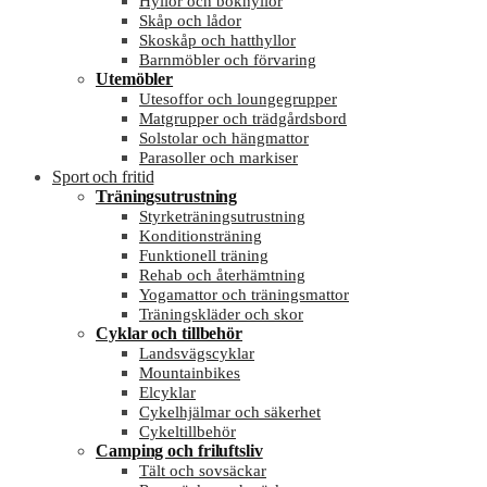
Hyllor och bokhyllor
Skåp och lådor
Skoskåp och hatthyllor
Barnmöbler och förvaring
Utemöbler
Utesoffor och loungegrupper
Matgrupper och trädgårdsbord
Solstolar och hängmattor
Parasoller och markiser
Sport och fritid
Träningsutrustning
Styrketräningsutrustning
Konditionsträning
Funktionell träning
Rehab och återhämtning
Yogamattor och träningsmattor
Träningskläder och skor
Cyklar och tillbehör
Landsvägscyklar
Mountainbikes
Elcyklar
Cykelhjälmar och säkerhet
Cykeltillbehör
Camping och friluftsliv
Tält och sovsäckar