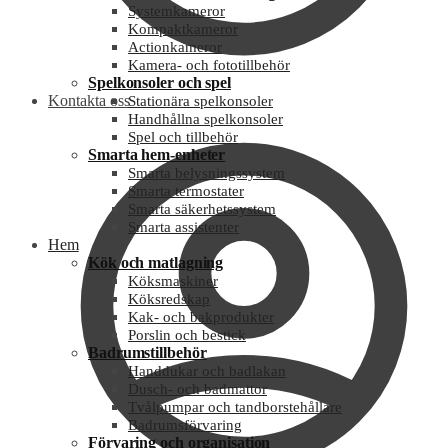
Systemkameror
Kompaktkameror
Actionkameror
Kamera- och fototillbehör
Spelkonsoler och spel
Kontakta oss
Stationära spelkonsoler
Handhållna spelkonsoler
Spel och tillbehör
Smarta hem-enheter
Smarta belysningssystem
Smarta termostater
Smarta säkerhetssystem
Smarta assistenter
Hem
Kök och matlagning
Köksmaskiner
Köksredskap
Kak- och bakprodukter
Porslin och bestick
Badrumstillbehör
Handdukar och badlakan
Dusch- och badmattor
Tvålpumpar och tandborstehållare
Badrumsförvaring
Förvaring och organisation