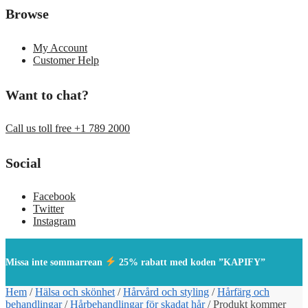
Browse
My Account
Customer Help
Want to chat?
Call us toll free +1 789 2000
Social
Facebook
Twitter
Instagram
Missa inte sommarrean
25% rabatt med koden ”KAPIFY”
Hem
/
Hälsa och skönhet
/
Hårvård och styling
/
Hårfärg och
behandlingar
/
Hårbehandlingar för skadat hår
/
Produkt kommer