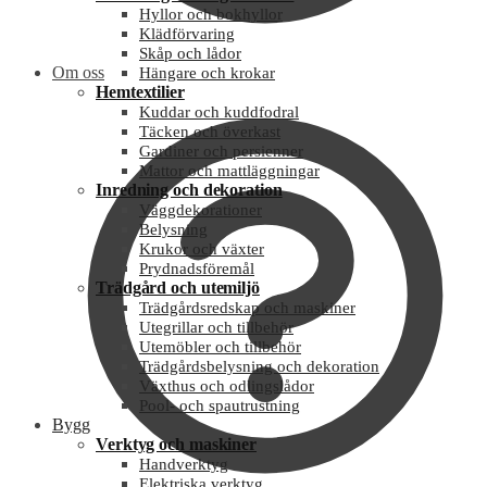
Hyllor och bokhyllor
Klädförvaring
Skåp och lådor
Om oss
Hängare och krokar
Hemtextilier
Kuddar och kuddfodral
Täcken och överkast
Gardiner och persienner
Mattor och mattläggningar
Inredning och dekoration
Väggdekorationer
Belysning
Krukor och växter
Prydnadsföremål
Trädgård och utemiljö
Trädgårdsredskap och maskiner
Utegrillar och tillbehör
Utemöbler och tillbehör
Trädgårdsbelysning och dekoration
Växthus och odlingslådor
Pool- och spautrustning
Bygg
Verktyg och maskiner
Handverktyg
Elektriska verktyg