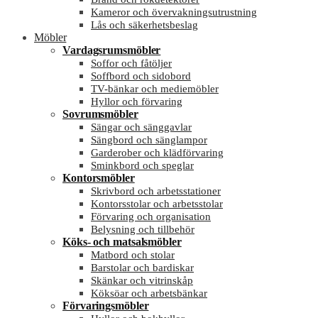
Kameror och övervakningsutrustning
Lås och säkerhetsbeslag
Möbler
Vardagsrumsmöbler
Soffor och fåtöljer
Soffbord och sidobord
TV-bänkar och mediemöbler
Hyllor och förvaring
Sovrumsmöbler
Sängar och sänggavlar
Sängbord och sänglampor
Garderober och klädförvaring
Sminkbord och speglar
Kontorsmöbler
Skrivbord och arbetsstationer
Kontorsstolar och arbetsstolar
Förvaring och organisation
Belysning och tillbehör
Köks- och matsalsmöbler
Matbord och stolar
Barstolar och bardiskar
Skänkar och vitrinskåp
Köksöar och arbetsbänkar
Förvaringsmöbler