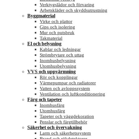
Verktygslådor och förvaring
Arbetskläder och skyddsutrustning
Byggmaterial
Virke och plattor
Gips och isolering
Mur och putsbruk
Takmaterial
El och belysning
Kablar och ledningar
Strömbrytare och uttag
Inomhusbelysning
Utomhusbelysning
VVS och uppvärmning
Rör och kopplingar
Värmepumpar och radiatorer
Vatten och avloppssystem
Ventilation och luftkonditionering
Färg och tapeter
Inomhusfärg
Utomhusfärg
Tapeter och väggdekoration
Penslar och färgtillbehör
Säkerhet och övervakning
Larm och säkerhetssystem
Brand och rökdetektorer