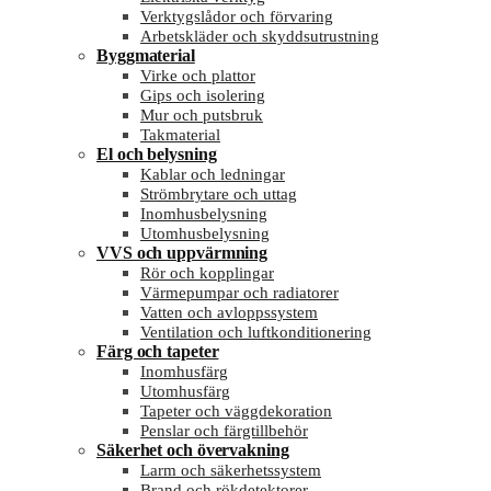
Verktygslådor och förvaring
Arbetskläder och skyddsutrustning
Byggmaterial
Virke och plattor
Gips och isolering
Mur och putsbruk
Takmaterial
El och belysning
Kablar och ledningar
Strömbrytare och uttag
Inomhusbelysning
Utomhusbelysning
VVS och uppvärmning
Rör och kopplingar
Värmepumpar och radiatorer
Vatten och avloppssystem
Ventilation och luftkonditionering
Färg och tapeter
Inomhusfärg
Utomhusfärg
Tapeter och väggdekoration
Penslar och färgtillbehör
Säkerhet och övervakning
Larm och säkerhetssystem
Brand och rökdetektorer