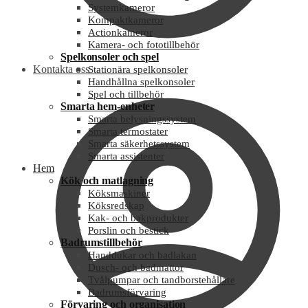
Systemkameror
Kompaktkameror
Actionkameror
Kamera- och fototillbehör
Spelkonsoler och spel
Kontakta oss
Stationära spelkonsoler
Handhållna spelkonsoler
Spel och tillbehör
Smarta hem-enheter
Smarta belysningssystem
Smarta termostater
Smarta säkerhetssystem
Smarta assistenter
Hem
Kök och matlagning
Köksmaskiner
Köksredskap
Kak- och bakprodukter
Porslin och bestick
Badrumstillbehör
Handdukar och badlakan
Dusch- och badmattor
Tvålpumpar och tandborstehållare
Badrumsförvaring
Förvaring och organisation