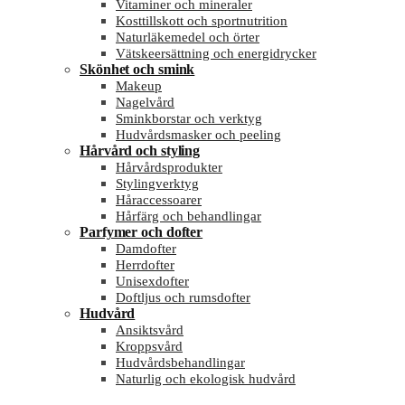
Vitaminer och mineraler
Kosttillskott och sportnutrition
Naturläkemedel och örter
Vätskeersättning och energidrycker
Skönhet och smink
Makeup
Nagelvård
Sminkborstar och verktyg
Hudvårdsmasker och peeling
Hårvård och styling
Hårvårdsprodukter
Stylingverktyg
Håraccessoarer
Hårfärg och behandlingar
Parfymer och dofter
Damdofter
Herrdofter
Unisexdofter
Doftljus och rumsdofter
Hudvård
Ansiktsvård
Kroppsvård
Hudvårdsbehandlingar
Naturlig och ekologisk hudvård