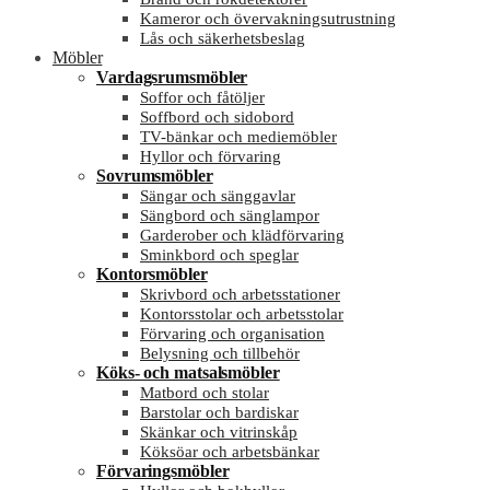
Kameror och övervakningsutrustning
Lås och säkerhetsbeslag
Möbler
Vardagsrumsmöbler
Soffor och fåtöljer
Soffbord och sidobord
TV-bänkar och mediemöbler
Hyllor och förvaring
Sovrumsmöbler
Sängar och sänggavlar
Sängbord och sänglampor
Garderober och klädförvaring
Sminkbord och speglar
Kontorsmöbler
Skrivbord och arbetsstationer
Kontorsstolar och arbetsstolar
Förvaring och organisation
Belysning och tillbehör
Köks- och matsalsmöbler
Matbord och stolar
Barstolar och bardiskar
Skänkar och vitrinskåp
Köksöar och arbetsbänkar
Förvaringsmöbler