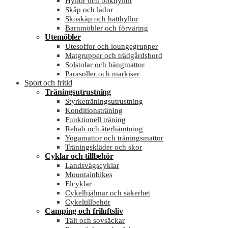
Hyllor och bokhyllor
Skåp och lådor
Skoskåp och hatthyllor
Barnmöbler och förvaring
Utemöbler
Utesoffor och loungegrupper
Matgrupper och trädgårdsbord
Solstolar och hängmattor
Parasoller och markiser
Sport och fritid
Träningsutrustning
Styrketräningsutrustning
Konditionsträning
Funktionell träning
Rehab och återhämtning
Yogamattor och träningsmattor
Träningskläder och skor
Cyklar och tillbehör
Landsvägscyklar
Mountainbikes
Elcyklar
Cykelhjälmar och säkerhet
Cykeltillbehör
Camping och friluftsliv
Tält och sovsäckar