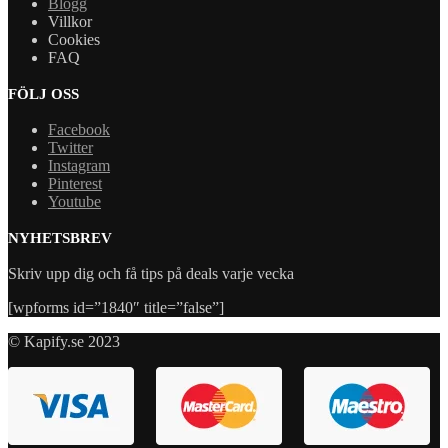
Blogg
Villkor
Cookies
FAQ
FÖLJ OSS
Facebook
Twitter
Instagram
Pinterest
Youtube
NYHETSBREV
Skriv upp dig och få tips på deals varje vecka
[wpforms id=”1840″ title=”false”]
© Kapify.se 2023