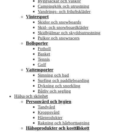
Ryggsäckar och väskor
Campingkök och utrustning
Vandrings- och friluftskläder
Vintersport
Skidor och snowboards
Skid- och snowboardkläder
Skidhjälmar och skyddsutrustning
Pulkor och snowracers
Bollsporter
Fotboll
Basket
Tennis
Golf
Vattensporter
Simning och bad
Surfing och paddleboarding
Dykning och snorkling
Båtliv och segling
Hälsa och skönhet
Personvård och hygien
Tandvård
Kroppsvård
Hårprodukter
Rakning och hårborttagning
Hälsoprodukter och kosttillskott