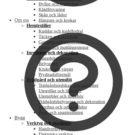
Hyllor och bokhyllor
Klädförvaring
Skåp och lådor
Om oss
Hängare och krokar
Hemtextilier
Kuddar och kuddfodral
Täcken och överkast
Gardiner och persienner
Mattor och mattläggningar
Inredning och dekoration
Väggdekorationer
Belysning
Krukor och växter
Prydnadsföremål
Trädgård och utemiljö
Trädgårdsredskap och maskiner
Utegrillar och tillbehör
Utemöbler och tillbehör
Trädgårdsbelysning och dekoration
Växthus och odlingslådor
Pool- och spautrustning
Bygg
Verktyg och maskiner
Handverktyg
Elektriska verktyg