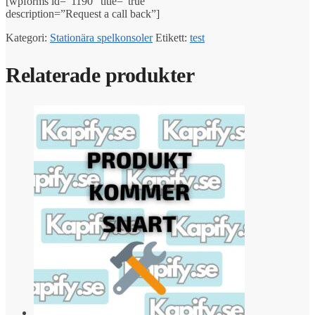
[wpforms id=”1190″ title=”true”
description=”Request a call back”]
Kategori:
Stationära spelkonsoler
Etikett:
test
Relaterade produkter