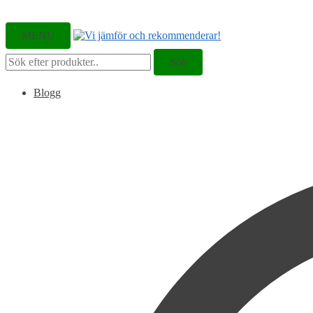
MENU
Sök
Sök
efter:
Blogg