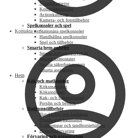
Systemkameror
Kompaktkameror
Actionkameror
Kamera- och fototillbehör
Spelkonsoler och spel
Kontakta oss
Stationära spelkonsoler
Handhållna spelkonsoler
Spel och tillbehör
Smarta hem-enheter
Smarta belysningssystem
Smarta termostater
Smarta säkerhetssystem
Smarta assistenter
Hem
Kök och matlagning
Köksmaskiner
Köksredskap
Kak- och bakprodukter
Porslin och bestick
Badrumstillbehör
Handdukar och badlakan
Dusch- och badmattor
Tvålpumpar och tandborstehållare
Badrumsförvaring
Förvaring och organisation