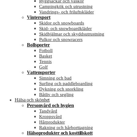
Ryggsäckar och väskor
Campingkök och utrustning
Vandrings- och friluftskläder
Vintersport
Skidor och snowboards
Skid- och snowboardkläder
Skidhjälmar och skyddsutrustning
Pulkor och snowracers
Bollsporter
Fotboll
Basket
Tennis
Golf
Vattensporter
Simning och bad
Surfing och paddleboarding
Dykning och snorkling
Båtliv och segling
Hälsa och skönhet
Personvård och hygien
Tandvård
Kroppsvård
Hårprodukter
Rakning och hårborttagning
Hälsoprodukter och kosttillskott