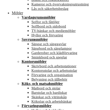
Kameror och övervakningsutrustning
Lås och säkerhetsbeslag
Möbler
Vardagsrumsmöbler
Soffor och fåtöljer
Soffbord och sidobord
TV-bänkar och mediemöbler
Hyllor och förvaring
Sovrumsmöbler
Sängar och sänggavlar
Sängbord och sänglampor
Garderober och klädförvaring
Sminkbord och speglar
Kontorsmöbler
Skrivbord och arbetsstationer
Kontorsstolar och arbetsstolar
Förvaring och organisation
Belysning och tillbehör
Köks- och matsalsmöbler
Matbord och stolar
Barstolar och bardiskar
Skänkar och vitrinskåp
Köksöar och arbetsbänkar
Förvaringsmöbler