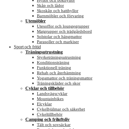
Hyllor och bokhyllor
Skåp och lådor
Skoskåp och hatthyllor
Barnmöbler och förvaring
Utemöbler
Utesoffor och loungegrupper
Matgrupper och trädgårdsbord
Solstolar och hängmattor
Parasoller och markiser
Sport och fritid
Träningsutrustning
Styrketräningsutrustning
Konditionsträning
Funktionell träning
Rehab och återhämtning
Yogamattor och träningsmattor
Träningskläder och skor
Cyklar och tillbehör
Landsvägscyklar
Mountainbikes
Elcyklar
Cykelhjälmar och säkerhet
Cykeltillbehör
Camping och friluftsliv
Tält och sovsäckar