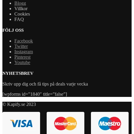
Blogg
Villkor
Cookies
FAQ
FÖLJ OSS
Facebook
Twitter
Instagram
Pinterest
Youtube
NYHETSBREV
Skriv upp dig och få tips på deals varje vecka
[wpforms id=”1840″ title=”false”]
© Kapify.se 2023