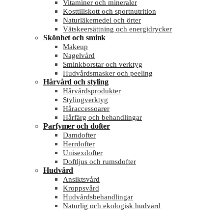
Vitaminer och mineraler
Kosttillskott och sportnutrition
Naturläkemedel och örter
Vätskeersättning och energidrycker
Skönhet och smink
Makeup
Nagelvård
Sminkborstar och verktyg
Hudvårdsmasker och peeling
Hårvård och styling
Hårvårdsprodukter
Stylingverktyg
Håraccessoarer
Hårfärg och behandlingar
Parfymer och dofter
Damdofter
Herrdofter
Unisexdofter
Doftljus och rumsdofter
Hudvård
Ansiktsvård
Kroppsvård
Hudvårdsbehandlingar
Naturlig och ekologisk hudvård