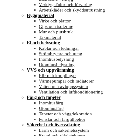
Verktygslådor och förvaring
Arbetskläder och skyddsutrustning
Byggmaterial
Virke och plattor
Gips och isolering
Mur och putsbruk
Takmaterial
El och belysning
Kablar och ledningar
Strömbrytare och uttag
Inomhusbelysning
Utomhusbelysning
VVS och uppvärmning
Rör och kopplingar
Värmepumpar och radiatorer
Vatten och avloppssystem
Ventilation och luftkonditionering
Färg och tapeter
Inomhusfärg
Utomhusfärg
Tapeter och väggdekoration
Penslar och färgtillbehör
Säkerhet och övervakning
Larm och säkerhetssystem
Brand och rökdetektorer