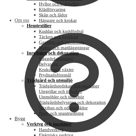
Hyllor och bokhyllor
Klädförvaring
Skåp och lådor
Om oss
Hängare och krokar
Hemtextilier
Kuddar och kuddfodral
Täcken och överkast
Gardiner och persienner
Mattor och mattläggningar
Inredning och dekoration
Väggdekorationer
Belysning
Krukor och växter
Prydnadsföremål
Trädgård och utemiljö
Trädgårdsredskap och maskiner
Utegrillar och tillbehör
Utemöbler och tillbehör
Trädgårdsbelysning och dekoration
Växthus och odlingslådor
Pool- och spautrustning
Bygg
Verktyg och maskiner
Handverktyg
Elektriska verktyg