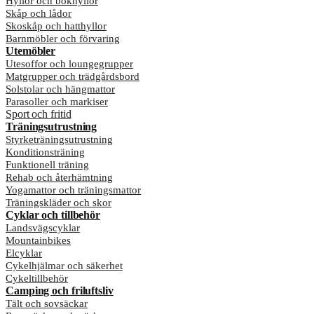
Hyllor och bokhyllor
Skåp och lådor
Skoskåp och hatthyllor
Barnmöbler och förvaring
Utemöbler
Utesoffor och loungegrupper
Matgrupper och trädgårdsbord
Solstolar och hängmattor
Parasoller och markiser
Sport och fritid
Träningsutrustning
Styrketräningsutrustning
Konditionsträning
Funktionell träning
Rehab och återhämtning
Yogamattor och träningsmattor
Träningskläder och skor
Cyklar och tillbehör
Landsvägscyklar
Mountainbikes
Elcyklar
Cykelhjälmar och säkerhet
Cykeltillbehör
Camping och friluftsliv
Tält och sovsäckar