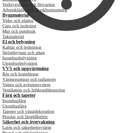
Verktygslådor och förvaring
Arbetskläder och skyddsutrustning
Byggmaterial
Virke och plattor
Gips och isolering
Mur och putsbruk
Takmaterial
El och belysning
Kablar och ledningar
Strömbrytare och uttag
Inomhusbelysning
Utomhusbelysning
VVS och uppvärmning
Rör och kopplingar
Värmepumpar och radiatorer
Vatten och avloppssystem
Ventilation och luftkonditionering
Färg och tapeter
Inomhusfärg
Utomhusfärg
Tapeter och väggdekoration
Penslar och färgtillbehör
Säkerhet och övervakning
Larm och säkerhetssystem
Brand och rökdetektorer