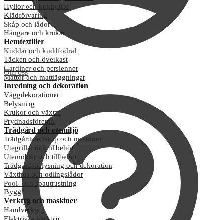
Hyllor och bokhyllor
Klädförvaring
Skåp och lådor
Hängare och krokar
Hemtextilier
Kuddar och kuddfodral
Täcken och överkast
Gardiner och persienner
Om oss
Mattor och mattläggningar
Inredning och dekoration
Väggdekorationer
Belysning
Krukor och växter
Prydnadsföremål
Trädgård och utemiljö
Trädgårdsredskap och maskiner
Utegrillar och tillbehör
Utemöbler och tillbehör
Trädgårdsbelysning och dekoration
Växthus och odlingslådor
Pool- och spautrustning
Bygg
Verktyg och maskiner
Handverktyg
Elektriska verktyg