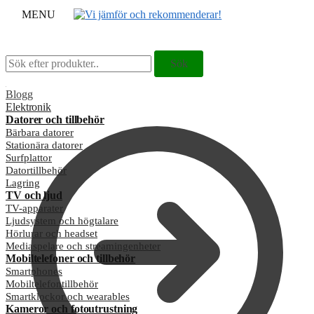
MENU
Sök
Sök
Sök
Sök
efter:
efter:
Blogg
Elektronik
Datorer och tillbehör
Bärbara datorer
Stationära datorer
Surfplattor
Datortillbehör
Lagring
TV och ljud
TV-apparater
Ljudsystem och högtalare
Hörlurar och headset
Mediaspelare och streamingenheter
Mobiltelefoner och tillbehör
Smartphones
Mobiltelefontillbehör
Smartklockor och wearables
Kameror och fotoutrustning