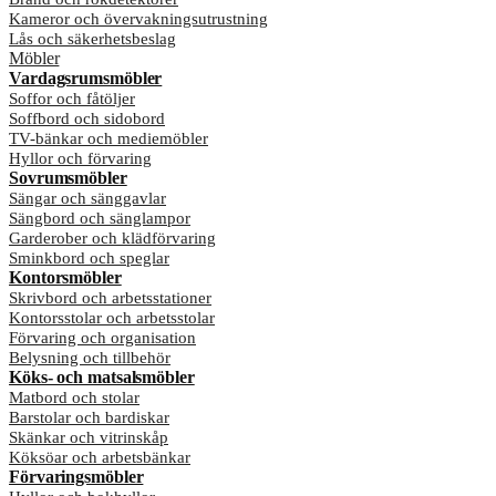
Kameror och övervakningsutrustning
Lås och säkerhetsbeslag
Möbler
Vardagsrumsmöbler
Soffor och fåtöljer
Soffbord och sidobord
TV-bänkar och mediemöbler
Hyllor och förvaring
Sovrumsmöbler
Sängar och sänggavlar
Sängbord och sänglampor
Garderober och klädförvaring
Sminkbord och speglar
Kontorsmöbler
Skrivbord och arbetsstationer
Kontorsstolar och arbetsstolar
Förvaring och organisation
Belysning och tillbehör
Köks- och matsalsmöbler
Matbord och stolar
Barstolar och bardiskar
Skänkar och vitrinskåp
Köksöar och arbetsbänkar
Förvaringsmöbler