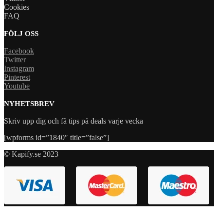
Cookies
FAQ
FÖLJ OSS
Facebook
Twitter
Instagram
Pinterest
Youtube
NYHETSBREV
Skriv upp dig och få tips på deals varje vecka
[wpforms id=”1840″ title=”false”]
© Kapify.se 2023