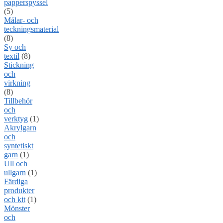
papperspyssel
(5)
Målar- och
teckningsmaterial
(8)
Sy och
textil
(8)
Stickning
och
virkning
(8)
Tillbehör
och
verktyg
(1)
Akrylgarn
och
syntetiskt
garn
(1)
Ull och
ullgarn
(1)
Färdiga
produkter
och kit
(1)
Mönster
och