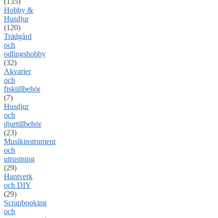
(135)
Hobby &
Husdjur
(120)
Trädgård
och
odlingshobby
(32)
Akvarier
och
fisktillbehör
(7)
Husdjur
och
djurtillbehör
(23)
Musikinstrument
och
utrustning
(29)
Hantverk
och DIY
(29)
Scrapbooking
och