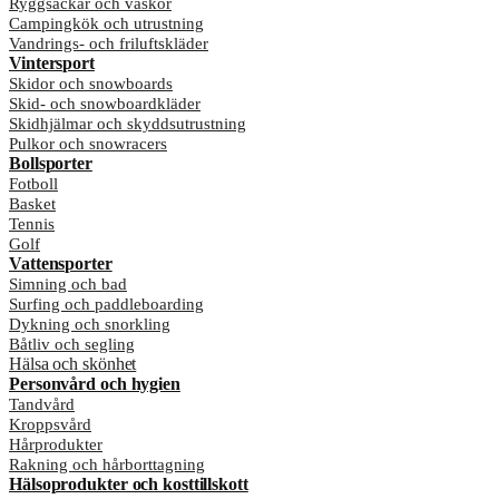
Ryggsäckar och väskor
Campingkök och utrustning
Vandrings- och friluftskläder
Vintersport
Skidor och snowboards
Skid- och snowboardkläder
Skidhjälmar och skyddsutrustning
Pulkor och snowracers
Bollsporter
Fotboll
Basket
Tennis
Golf
Vattensporter
Simning och bad
Surfing och paddleboarding
Dykning och snorkling
Båtliv och segling
Hälsa och skönhet
Personvård och hygien
Tandvård
Kroppsvård
Hårprodukter
Rakning och hårborttagning
Hälsoprodukter och kosttillskott