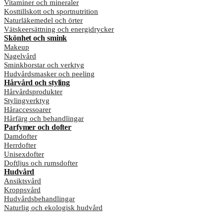
Vitaminer och mineraler
Kosttillskott och sportnutrition
Naturläkemedel och örter
Vätskeersättning och energidrycker
Skönhet och smink
Makeup
Nagelvård
Sminkborstar och verktyg
Hudvårdsmasker och peeling
Hårvård och styling
Hårvårdsprodukter
Stylingverktyg
Håraccessoarer
Hårfärg och behandlingar
Parfymer och dofter
Damdofter
Herrdofter
Unisexdofter
Doftljus och rumsdofter
Hudvård
Ansiktsvård
Kroppsvård
Hudvårdsbehandlingar
Naturlig och ekologisk hudvård