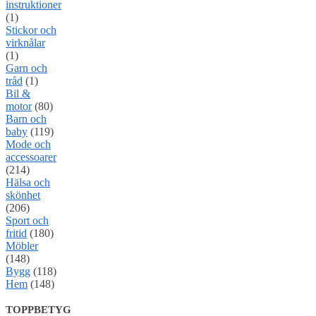
instruktioner
(1)
Stickor och
virknålar
(1)
Garn och
tråd
(1)
Bil &
motor
(80)
Barn och
baby
(119)
Mode och
accessoarer
(214)
Hälsa och
skönhet
(206)
Sport och
fritid
(180)
Möbler
(148)
Bygg
(118)
Hem
(148)
TOPPBETYG