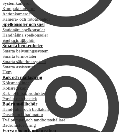
Systemkameror
Kompaktkameror
Actionkameror
Kamera- och fototillbehör
Spelkonsoler och spel
Stationära spelkonsoler
Handhållna spelkonsoler
Spel och tillbehör
Kontakta oss
Smarta hem-enheter
Smarta belysningssystem
Smarta termostater
Smarta säkerhetssystem
Smarta assistenter
Hem
Kök och matlagning
Köksmaskiner
Köksredskap
Kak- och bakprodukter
Porslin och bestick
Badrumstillbehör
Handdukar och badlakan
Dusch- och badmattor
Tvålpumpar och tandborstehållare
Badrumsförvaring
Förvaring och organisation