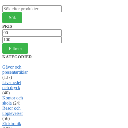
Sök
efter:
PRIS
Min
pris
Max
pris
Filtrera
KATEGORIER
Gåvor och
presentartiklar
(137)
Livsmedel
och dryck
(40)
Kontor och
skola
(24)
Resor och
upplevelser
(56)
Elektronik