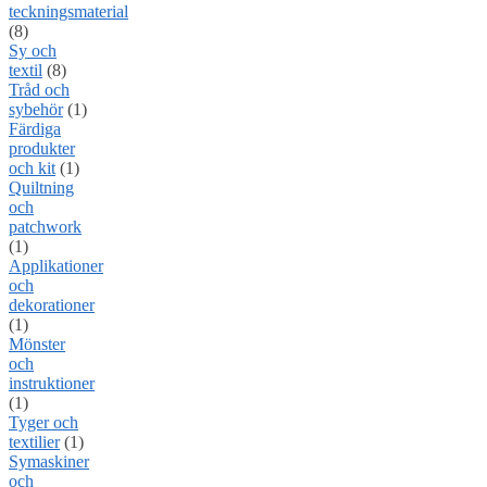
teckningsmaterial
(8)
Sy och
textil
(8)
Tråd och
sybehör
(1)
Färdiga
produkter
och kit
(1)
Quiltning
och
patchwork
(1)
Applikationer
och
dekorationer
(1)
Mönster
och
instruktioner
(1)
Tyger och
textilier
(1)
Symaskiner
och