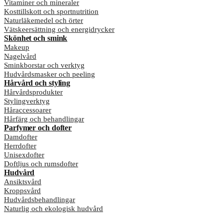
Vitaminer och mineraler
Kosttillskott och sportnutrition
Naturläkemedel och örter
Vätskeersättning och energidrycker
Skönhet och smink
Makeup
Nagelvård
Sminkborstar och verktyg
Hudvårdsmasker och peeling
Hårvård och styling
Hårvårdsprodukter
Stylingverktyg
Håraccessoarer
Hårfärg och behandlingar
Parfymer och dofter
Damdofter
Herrdofter
Unisexdofter
Doftljus och rumsdofter
Hudvård
Ansiktsvård
Kroppsvård
Hudvårdsbehandlingar
Naturlig och ekologisk hudvård