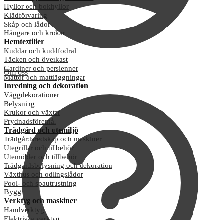
Hyllor och bokhyllor
Klädförvaring
Skåp och lådor
Hängare och krokar
Hemtextilier
Kuddar och kuddfodral
Täcken och överkast
Gardiner och persienner
Om oss
Mattor och mattläggningar
Inredning och dekoration
Väggdekorationer
Belysning
Krukor och växter
Prydnadsföremål
Trädgård och utemiljö
Trädgårdsredskap och maskiner
Utegrillar och tillbehör
Utemöbler och tillbehör
Trädgårdsbelysning och dekoration
Växthus och odlingslådor
Pool- och spautrustning
Bygg
Verktyg och maskiner
Handverktyg
Elektriska verktyg