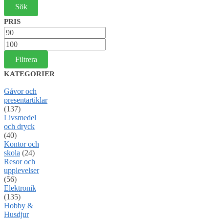
PRIS
Min
pris
Max
pris
Filtrera
KATEGORIER
Gåvor och
presentartiklar
(137)
Livsmedel
och dryck
(40)
Kontor och
skola
(24)
Resor och
upplevelser
(56)
Elektronik
(135)
Hobby &
Husdjur