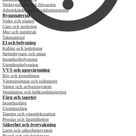
Verktygslådor och förvaring
Arbetskläder och skyddsutrustning
Byggmaterial
Virke och plattor
Gips och isolering
Mur och putsbruk
Takmaterial
El och belysning
Kablar och ledningar
Strömbrytare och uttag
Inomhusbelysning
Utomhusbelysning
VVS och uppvärmning
Rör och kopplingar
Värmepumpar och radiatorer
Vatten och avloppssystem
Ventilation och luftkonditionering
Färg och tapeter
Inomhusfärg
Utomhusfärg
Tapeter och väggdekoration
Penslar och färgtillbehör
Säkerhet och övervakning
Larm och säkerhetssystem
Brand och rökdetektorer