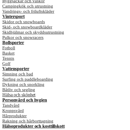
Ryggsäckar och väskor
Campingkök och utrustning
Vandrings- och friluftskläder
Vintersport
Skidor och snowboards
Skid- och snowboardkläder
Skidhjälmar och skyddsutrustning
Pulkor och snowracers
Bollsporter
Fotboll
Basket
Tennis
Golf
Vattensporter
Simning och bad
Surfing och paddleboarding
Dykning och snorkling
Båtliv och segling
Hälsa och skönhet
Personvård och hygien
Tandvård
Kroppsvård
Hårprodukter
Rakning och hårborttagning
Hälsoprodukter och kosttillskott