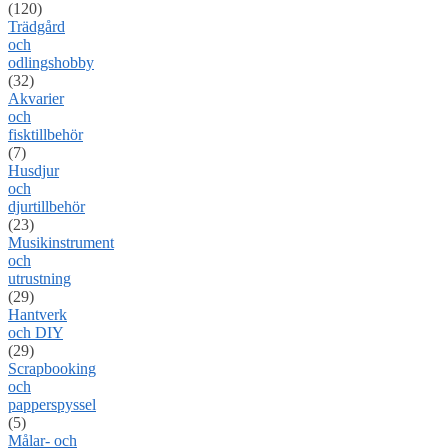
(120)
Trädgård
och
odlingshobby
(32)
Akvarier
och
fisktillbehör
(7)
Husdjur
och
djurtillbehör
(23)
Musikinstrument
och
utrustning
(29)
Hantverk
och DIY
(29)
Scrapbooking
och
papperspyssel
(5)
Målar- och