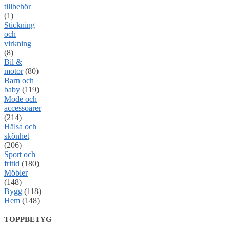
tillbehör
(1)
Stickning
och
virkning
(8)
Bil &
motor
(80)
Barn och
baby
(119)
Mode och
accessoarer
(214)
Hälsa och
skönhet
(206)
Sport och
fritid
(180)
Möbler
(148)
Bygg
(118)
Hem
(148)
TOPPBETYG