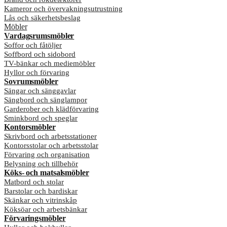
Kameror och övervakningsutrustning
Lås och säkerhetsbeslag
Möbler
Vardagsrumsmöbler
Soffor och fåtöljer
Soffbord och sidobord
TV-bänkar och mediemöbler
Hyllor och förvaring
Sovrumsmöbler
Sängar och sänggavlar
Sängbord och sänglampor
Garderober och klädförvaring
Sminkbord och speglar
Kontorsmöbler
Skrivbord och arbetsstationer
Kontorsstolar och arbetsstolar
Förvaring och organisation
Belysning och tillbehör
Köks- och matsalsmöbler
Matbord och stolar
Barstolar och bardiskar
Skänkar och vitrinskåp
Köksöar och arbetsbänkar
Förvaringsmöbler