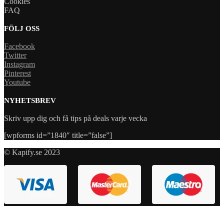
Cookies
FAQ
FÖLJ OSS
Facebook
Twitter
Instagram
Pinterest
Youtube
NYHETSBREV
Skriv upp dig och få tips på deals varje vecka
[wpforms id=”1840″ title=”false”]
© Kapify.se 2023