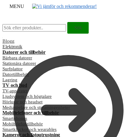
MENU
Sök
Sök
Sök
Sök
efter:
efter:
Blogg
Elektronik
Datorer och tillbehör
Bärbara datorer
Stationära datorer
Surfplattor
Datortillbehör
Lagring
TV och ljud
TV-apparater
Ljudsystem och högtalare
Hörlurar och headset
Mediaspelare och streamingenheter
Mobiltelefoner och tillbehör
Smartphones
Mobiltelefontillbehör
Smartklockor och wearables
Kameror och fotoutrustning