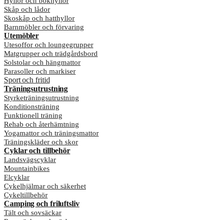
Hyllor och bokhyllor
Skåp och lådor
Skoskåp och hatthyllor
Barnmöbler och förvaring
Utemöbler
Utesoffor och loungegrupper
Matgrupper och trädgårdsbord
Solstolar och hängmattor
Parasoller och markiser
Sport och fritid
Träningsutrustning
Styrketräningsutrustning
Konditionsträning
Funktionell träning
Rehab och återhämtning
Yogamattor och träningsmattor
Träningskläder och skor
Cyklar och tillbehör
Landsvägscyklar
Mountainbikes
Elcyklar
Cykelhjälmar och säkerhet
Cykeltillbehör
Camping och friluftsliv
Tält och sovsäckar