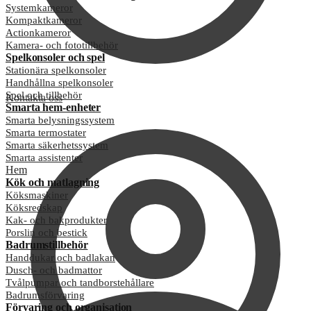
Systemkameror
Kompaktkameror
Actionkameror
Kamera- och fototillbehör
Spelkonsoler och spel
Stationära spelkonsoler
Handhållna spelkonsoler
Spel och tillbehör
Kontakta oss
Smarta hem-enheter
Smarta belysningssystem
Smarta termostater
Smarta säkerhetssystem
Smarta assistenter
Hem
Kök och matlagning
Köksmaskiner
Köksredskap
Kak- och bakprodukter
Porslin och bestick
Badrumstillbehör
Handdukar och badlakan
Dusch- och badmattor
Tvålpumpar och tandborstehållare
Badrumsförvaring
Förvaring och organisation